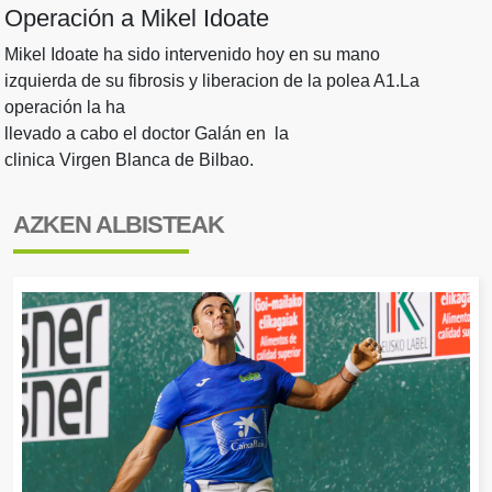
Operación a Mikel Idoate
Mikel Idoate ha sido intervenido hoy en su mano
izquierda de su fibrosis y liberacion de la polea A1.La
operación la ha
llevado a cabo el doctor Galán en
la
clinica Virgen Blanca de Bilbao.
AZKEN ALBISTEAK