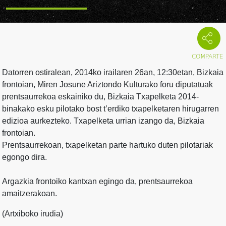
Datorren ostiralean, 2014ko irailaren 26an, 12:30etan, Bizkaia
frontoian, Miren Josune Ariztondo Kulturako foru diputatuak
prentsaurrekoa eskainiko du, Bizkaia Txapelketa 2014-
binakako esku pilotako bost t’erdiko txapelketaren hirugarren
edizioa aurkezteko. Txapelketa urrian izango da, Bizkaia
frontoian.
Prentsaurrekoan, txapelketan parte hartuko duten pilotariak
egongo dira.
Argazkia frontoiko kantxan egingo da, prentsaurrekoa
amaitzerakoan.
(Artxiboko irudia)