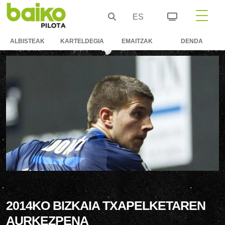
ES
ALBISTEAK
KARTELDEGIA
EMAITZAK
DENDA
2014KO BIZKAIA TXAPELKETAREN
AURKEZPENA