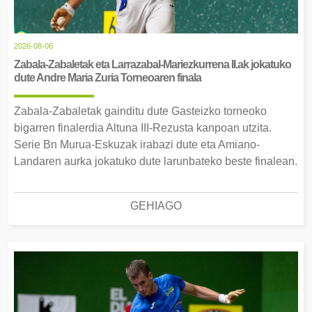
2026-08-06
Zabala-Zabaletak eta Larrazabal-Mariezkurrena II.ak jokatuko
dute Andre Maria Zuria Torneoaren finala
Zabala-Zabaletak gainditu dute Gasteizko torneoko
bigarren finalerdia Altuna III-Rezusta kanpoan utzita.
Serie Bn Murua-Eskuzak irabazi dute eta Amiano-
Landaren aurka jokatuko dute larunbateko beste finalean.
GEHIAGO