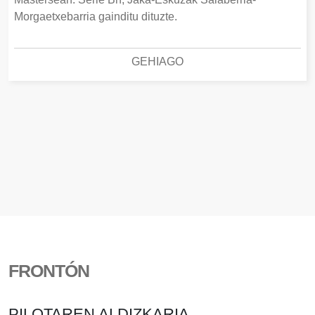
Morgaetxebarria gainditu dituzte.
GEHIAGO
FRONTÓN
PILOTAREN ALDIZKARIA