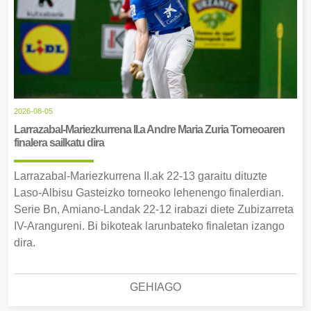
2026-08-05
Larrazabal-Mariezkurrena II.a Andre Maria Zuria Torneoaren
finalera sailkatu dira
Larrazabal-Mariezkurrena II.ak 22-13 garaitu dituzte
Laso-Albisu Gasteizko torneoko lehenengo finalerdian.
Serie Bn, Amiano-Landak 22-12 irabazi diete Zubizarreta
IV-Arangureni. Bi bikoteak larunbateko finaletan izango
dira.
GEHIAGO