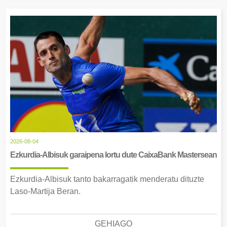
2026-08-04
Ezkurdia-Albisuk garaipena lortu dute CaixaBank Mastersean
Ezkurdia-Albisuk tanto bakarragatik menderatu dituzte
Laso-Martija Beran.
GEHIAGO