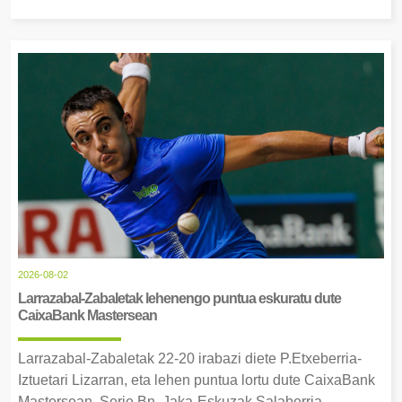
2026-08-02
Larrazabal-Zabaletak lehenengo puntua eskuratu dute
CaixaBank Mastersean
Larrazabal-Zabaletak 22-20 irabazi diete P.Etxeberria-
Iztuetari Lizarran, eta lehen puntua lortu dute CaixaBank
Mastersean. Serie Bn, Jaka-Eskuzak Salaberria-