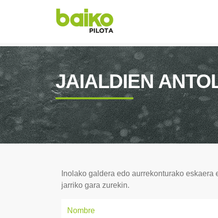
JAIALDIEN ANT
Inolako galdera edo aurrekonturako eskaera 
jarriko gara zurekin.