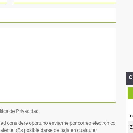
C
ítica de Privacidad.
P
idad considere oportuno enviarme por correo electrónico
Z
lente. (Es posible darse de baja en cualquier