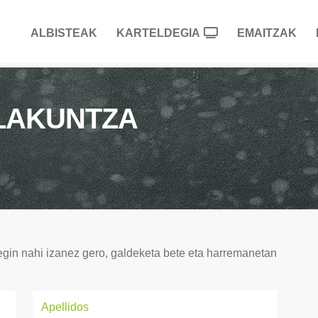
ALBISTEAK
KARTELDEGIA
EMAITZAK
OLAKUNTZA
egin nahi izanez gero, galdeketa bete eta harremanetan