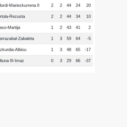
lordi-Mariezkurrena II
2
2
44
24
20
rtola-Rezusta
2
2
44
34
10
aso-Martija
1
2
43
41
2
arrazabal-Zabaleta
1
3
59
64
-5
zkurdia-Albisu
1
3
48
65
-17
ltuna III-Imaz
0
3
29
66
-37