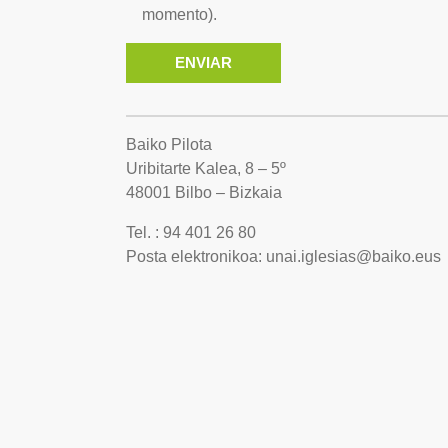
momento).
Baiko Pilota
Uribitarte Kalea, 8 – 5º
48001 Bilbo – Bizkaia
Tel. : 94 401 26 80
Posta elektronikoa: unai.iglesias@baiko.eus