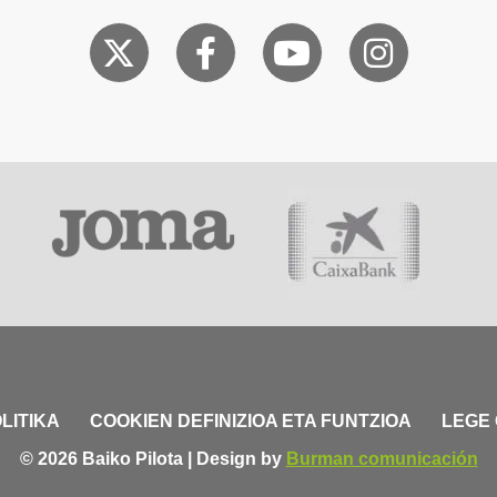
LITIKA
COOKIEN DEFINIZIOA ETA FUNTZIOA
LEGE
© 2026 Baiko Pilota | Design by
Burman comunicación