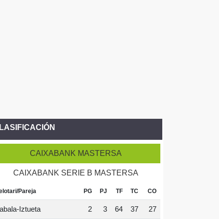
LASIFICACIÓN
CAIXABANK MASTERSA
CAIXABANK SERIE B MASTERSA
elotari/Pareja
PG
PJ
TF
TC
CO
abala-Iztueta
2
3
64
37
27