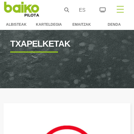
ES
ALBISTEAK
KARTELDEGIA
EMAITZAK
DENDA
TXAPELKETAK