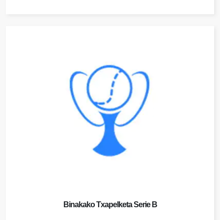
Binakako Txapelketa Serie B