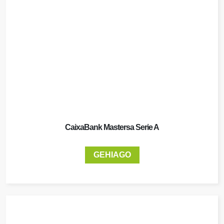
CaixaBank Mastersa Serie A
GEHIAGO