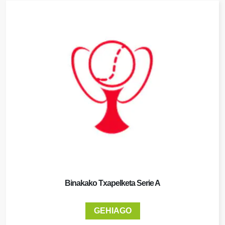
Binakako Txapelketa Serie A
GEHIAGO