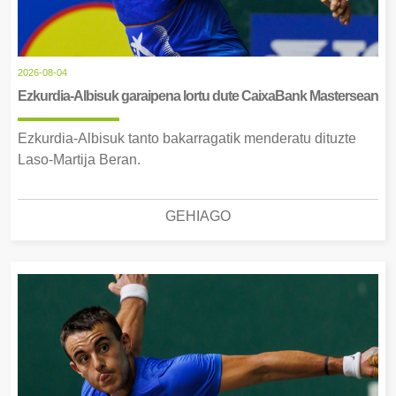
2026-08-04
Ezkurdia-Albisuk garaipena lortu dute CaixaBank Mastersean
Ezkurdia-Albisuk tanto bakarragatik menderatu dituzte
Laso-Martija Beran.
GEHIAGO