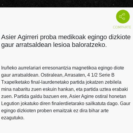
Asier Agirreri proba medikoak egingo dizkiote
gaur arratsaldean lesioa baloratzeko.
Iruñeko aurrelariari erresonantzia magnetikoa egingo diote
gaur arratsaldean. Ostiralean, Arrasaten, 4 1/2 Serie B
Txapelketako final-laurdenetako partida jokatzen zebilela
mina nabaritu zuen eskuin hankan, eta partida uztea erabaki
zuen. Partida galdu bazuen ere, Asier Agirre ostiral honetan
Legution jokatuko diren finalerdietarako sailkatuta dago. Gaur
egingo dizkioten proben emaitzak ez dira bihar arte
ezagutuko.