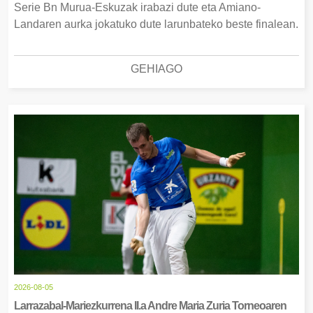
Serie Bn Murua-Eskuzak irabazi dute eta Amiano-
Landaren aurka jokatuko dute larunbateko beste finalean.
GEHIAGO
2026-08-05
Larrazabal-Mariezkurrena II.a Andre Maria Zuria Torneoaren