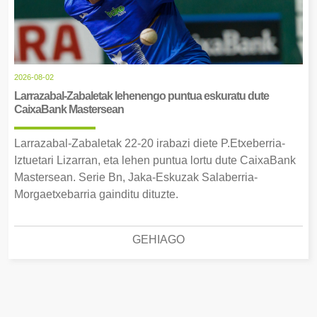
2026-08-02
Larrazabal-Zabaletak lehenengo puntua eskuratu dute
CaixaBank Mastersean
Larrazabal-Zabaletak 22-20 irabazi diete P.Etxeberria-
Iztuetari Lizarran, eta lehen puntua lortu dute CaixaBank
Mastersean. Serie Bn, Jaka-Eskuzak Salaberria-
Morgaetxebarria gainditu dituzte.
GEHIAGO