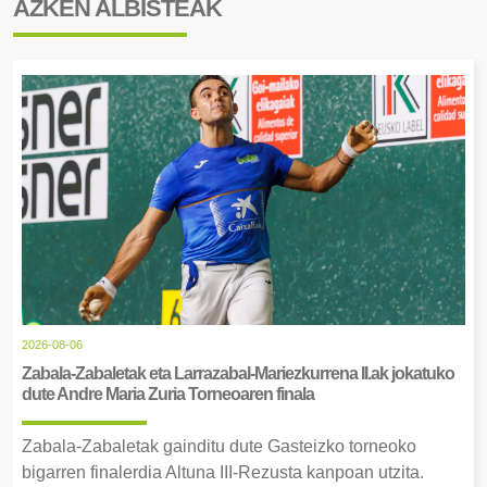
AZKEN ALBISTEAK
2026-08-06
Zabala-Zabaletak eta Larrazabal-Mariezkurrena II.ak jokatuko
dute Andre Maria Zuria Torneoaren finala
Zabala-Zabaletak gainditu dute Gasteizko torneoko
bigarren finalerdia Altuna III-Rezusta kanpoan utzita.