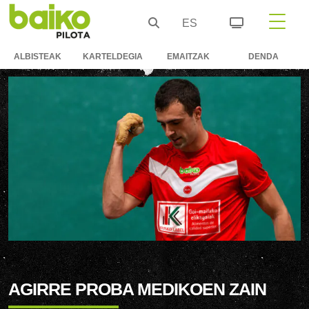
ES
ALBISTEAK
KARTELDEGIA
EMAITZAK
DENDA
AGIRRE PROBA MEDIKOEN ZAIN