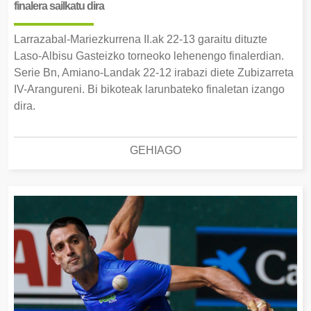
finalera sailkatu dira
Larrazabal-Mariezkurrena II.ak 22-13 garaitu dituzte
Laso-Albisu Gasteizko torneoko lehenengo finalerdian.
Serie Bn, Amiano-Landak 22-12 irabazi diete Zubizarreta
IV-Arangureni. Bi bikoteak larunbateko finaletan izango
dira.
GEHIAGO