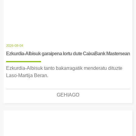
2026-08-04
Ezkurdia-Albisuk garaipena lortu dute CaixaBank Mastersean
Ezkurdia-Albisuk tanto bakarragatik menderatu dituzte
Laso-Martija Beran.
GEHIAGO