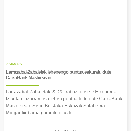
2026-08-02
Larrazabal-Zabaletak lehenengo puntua eskuratu dute
CaixaBank Mastersean
Larrazabal-Zabaletak 22-20 irabazi diete P.Etxeberria-
Iztuetari Lizarran, eta lehen puntua lortu dute CaixaBank
Mastersean. Serie Bn, Jaka-Eskuzak Salaberria-
Morgaetxebarria gainditu dituzte.