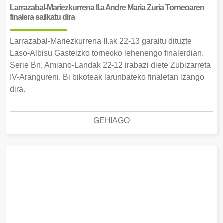
Larrazabal-Mariezkurrena II.a Andre Maria Zuria Torneoaren
finalera sailkatu dira
Larrazabal-Mariezkurrena II.ak 22-13 garaitu dituzte
Laso-Albisu Gasteizko torneoko lehenengo finalerdian.
Serie Bn, Amiano-Landak 22-12 irabazi diete Zubizarreta
IV-Arangureni. Bi bikoteak larunbateko finaletan izango
dira.
GEHIAGO