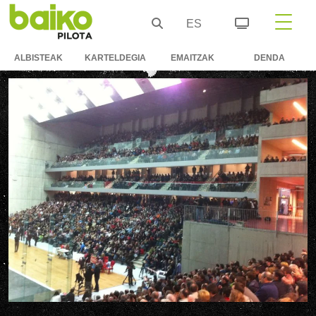
ES
ALBISTEAK
KARTELDEGIA
EMAITZAK
DENDA