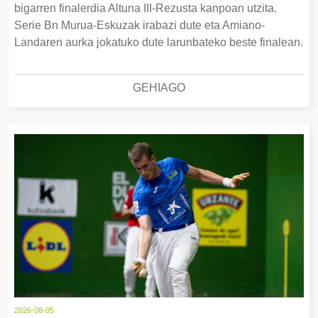
bigarren finalerdia Altuna III-Rezusta kanpoan utzita.
Serie Bn Murua-Eskuzak irabazi dute eta Amiano-
Landaren aurka jokatuko dute larunbateko beste finalean.
GEHIAGO
2026-08-05