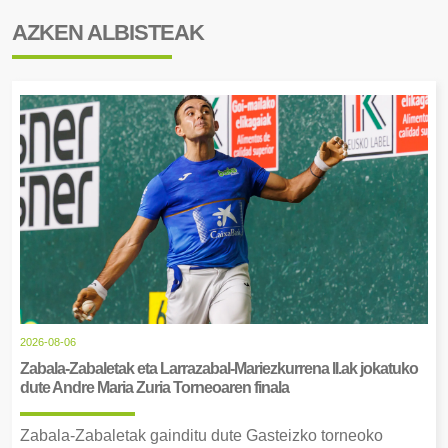
AZKEN ALBISTEAK
2026-08-06
Zabala-Zabaletak eta Larrazabal-Mariezkurrena II.ak jokatuko
dute Andre Maria Zuria Torneoaren finala
Zabala-Zabaletak gainditu dute Gasteizko torneoko