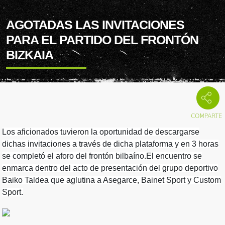
AGOTADAS LAS INVITACIONES
PARA EL PARTIDO DEL FRONTÓN
BIZKAIA
Los aficionados tuvieron la oportunidad de descargarse
dichas invitaciones a través de dicha plataforma y en 3 horas
se completó el aforo del frontón bilbaíno.
El encuentro se
enmarca dentro del acto de presentación del grupo deportivo
Baiko Taldea que aglutina a Asegarce, Bainet Sport y Custom
Sport.