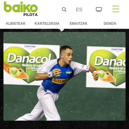
ES
ALBISTEAK
KARTELDEGIA
EMAITZAK
DENDA