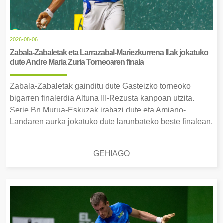
2026-08-06
Zabala-Zabaletak eta Larrazabal-Mariezkurrena II.ak jokatuko
dute Andre Maria Zuria Torneoaren finala
Zabala-Zabaletak gainditu dute Gasteizko torneoko
bigarren finalerdia Altuna III-Rezusta kanpoan utzita.
Serie Bn Murua-Eskuzak irabazi dute eta Amiano-
Landaren aurka jokatuko dute larunbateko beste finalean.
GEHIAGO