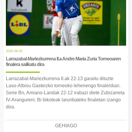
2026-08-05
Larrazabal-Mariezkurrena II.a Andre Maria Zuria Torneoaren
finalera sailkatu dira
Larrazabal-Mariezkurrena II.ak 22-13 garaitu dituzte
Laso-Albisu Gasteizko torneoko lehenengo finalerdian.
Serie Bn, Amiano-Landak 22-12 irabazi diete Zubizarreta
IV-Arangureni. Bi bikoteak larunbateko finaletan izango
dira.
GEHIAGO