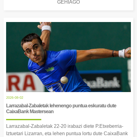
GEHIAGO
2026-08-02
Larrazabal-Zabaletak lehenengo puntua eskuratu dute
CaixaBank Mastersean
Larrazabal-Zabaletak 22-20 irabazi diete P.Etxeberria-
Iztuetari Lizarran, eta lehen puntua lortu dute CaixaBank