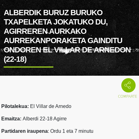
ALBERDIK BURUZ BURUKO
TXAPELKETA JOKATUKO DU,
AGIRREREN AURKAKO
AURREKANPORAKETA GAINDITU
ONDOREN EL VILLAR DE ARNEDON
(22-18)
Pilotalekua:
El Villar de Arnedo
Emaitza:
Alberdi 22-18 Agirre
Partidaren iraupena
: Ordu 1 eta 7 minutu