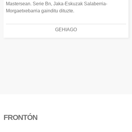
Mastersean. Serie Bn, Jaka-Eskuzak Salaberria-
Morgaetxebarria gainditu dituzte.
GEHIAGO
FRONTÓN