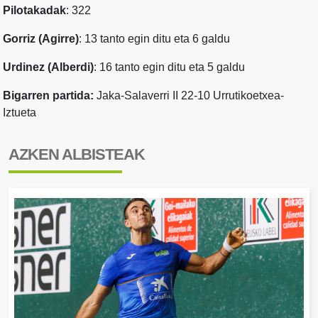
Pilotakadak
: 322
Gorriz (Agirre)
: 13 tanto egin ditu eta 6 galdu
Urdinez (Alberdi)
: 16 tanto egin ditu eta 5 galdu
Bigarren partida:
Jaka-Salaverri II 22-10 Urrutikoetxea-
Iztueta
AZKEN ALBISTEAK