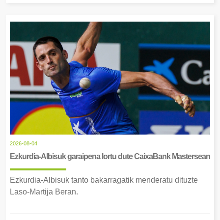
2026-08-04
Ezkurdia-Albisuk garaipena lortu dute CaixaBank Mastersean
Ezkurdia-Albisuk tanto bakarragatik menderatu dituzte
Laso-Martija Beran.