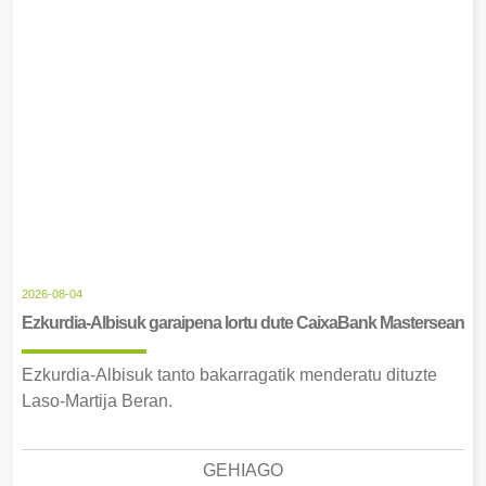
2026-08-04
Ezkurdia-Albisuk garaipena lortu dute CaixaBank Mastersean
Ezkurdia-Albisuk tanto bakarragatik menderatu dituzte
Laso-Martija Beran.
GEHIAGO