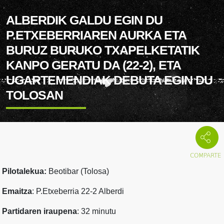
ALBERDIK GALDU EGIN DU
P.ETXEBERRIAREN AURKA ETA
BURUZ BURUKO TXAPELKETATIK
KANPO GERATU DA (22-2), ETA
UGARTEMENDIAK DEBUTA EGIN DU
TOLOSAN
Pilotalekua:
Beotibar (Tolosa)
Emaitza
: P.Etxeberria 22-2 Alberdi
Partidaren iraupena
: 32 minutu