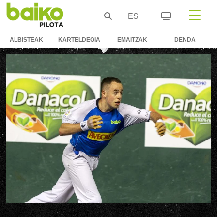
ES
ALBISTEAK
KARTELDEGIA
EMAITZAK
DENDA