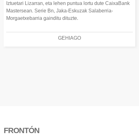
Iztuetari Lizarran, eta lehen puntua lortu dute CaixaBank
Mastersean. Serie Bn, Jaka-Eskuzak Salaberria-
Morgaetxebarria gainditu dituzte.
GEHIAGO
FRONTÓN