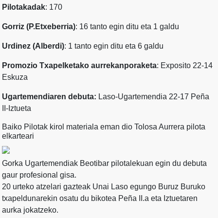
Pilotakadak
: 170
Gorriz (P.Etxeberria)
: 16 tanto egin ditu eta 1 galdu
Urdinez (Alberdi)
: 1 tanto egin ditu eta 6 galdu
Promozio Txapelketako aurrekanporaketa
: Exposito 22-14
Eskuza
Ugartemendiaren debuta:
Laso-Ugartemendia 22-17 Peña
II-Iztueta
Baiko Pilotak kirol materiala eman dio Tolosa Aurrera pilota
elkarteari
Gorka Ugartemendiak Beotibar pilotalekuan egin du debuta
gaur profesional gisa.
20 urteko atzelari gazteak Unai Laso egungo Buruz Buruko
txapeldunarekin osatu du bikotea Peña II.a eta Iztuetaren
aurka jokatzeko.