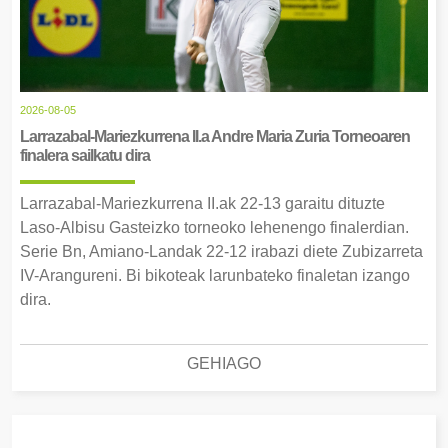
2026-08-05
Larrazabal-Mariezkurrena II.a Andre Maria Zuria Torneoaren
finalera sailkatu dira
Larrazabal-Mariezkurrena II.ak 22-13 garaitu dituzte
Laso-Albisu Gasteizko torneoko lehenengo finalerdian.
Serie Bn, Amiano-Landak 22-12 irabazi diete Zubizarreta
IV-Arangureni. Bi bikoteak larunbateko finaletan izango
dira.
GEHIAGO