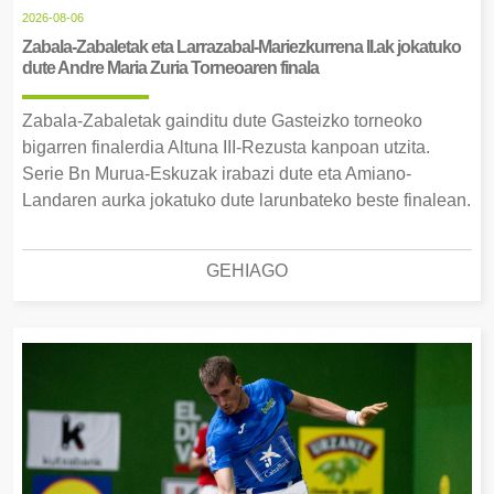
2026-08-06
Zabala-Zabaletak eta Larrazabal-Mariezkurrena II.ak jokatuko
dute Andre Maria Zuria Torneoaren finala
Zabala-Zabaletak gainditu dute Gasteizko torneoko
bigarren finalerdia Altuna III-Rezusta kanpoan utzita.
Serie Bn Murua-Eskuzak irabazi dute eta Amiano-
Landaren aurka jokatuko dute larunbateko beste finalean.
GEHIAGO