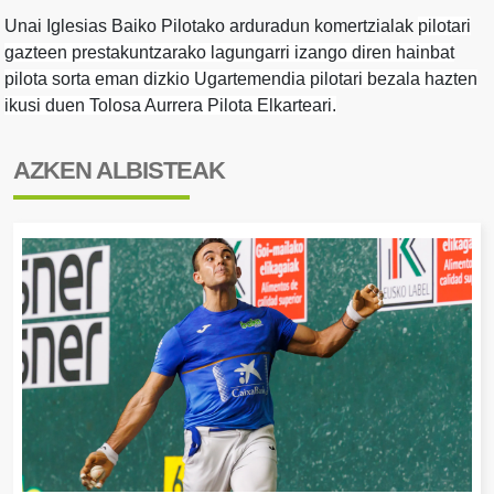
Unai Iglesias Baiko Pilotako arduradun komertzialak
pilotari
gazteen prestakuntzarako lagungarri izango diren hainbat
pilota sorta eman dizkio Ugartemendia pilotari bezala hazten
ikusi duen Tolosa Aurrera Pilota Elkarteari.
AZKEN ALBISTEAK