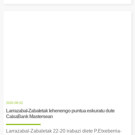
2026-08-02
Larrazabal-Zabaletak lehenengo puntua eskuratu dute
CaixaBank Mastersean
Larrazabal-Zabaletak 22-20 irabazi diete P.Etxeberria-