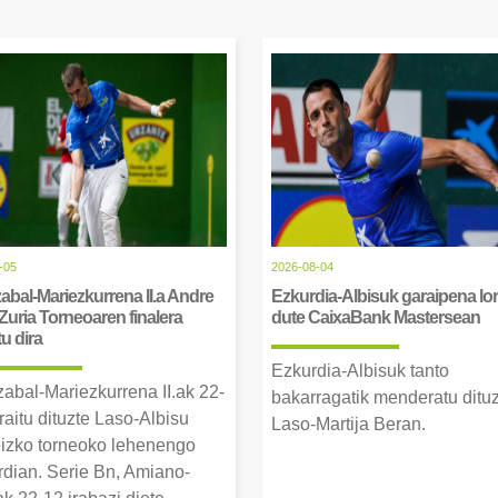
-05
2026-08-04
abal-Mariezkurrena II.a Andre
Ezkurdia-Albisuk garaipena lor
Zuria Torneoaren finalera
dute CaixaBank Mastersean
tu dira
Ezkurdia-Albisuk tanto
zabal-Mariezkurrena II.ak 22-
bakarragatik menderatu ditu
raitu dituzte Laso-Albisu
Laso-Martija Beran.
izko torneoko lehenengo
erdian. Serie Bn, Amiano-