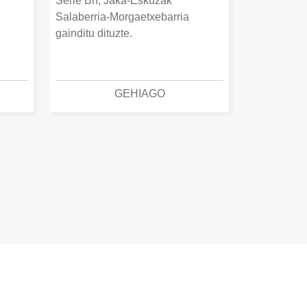
Serie Bn, Jaka-Eskuzak
Salaberria-Morgaetxebarria
gainditu dituzte.
GEHIAGO