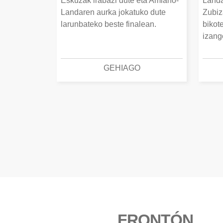
Eskuzak irabazi dute eta Amiano-
Landa
Landaren aurka jokatuko dute
Zubiz
larunbateko beste finalean.
bikot
izang
GEHIAGO
FRONTÓN