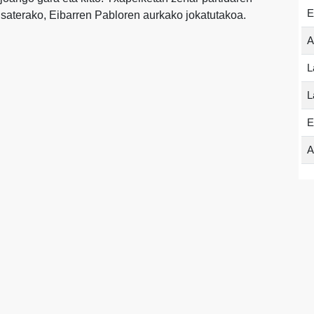
E
 Esaterako, Eibarren Pabloren aurkako jokatutakoa.
A
L
L
E
A