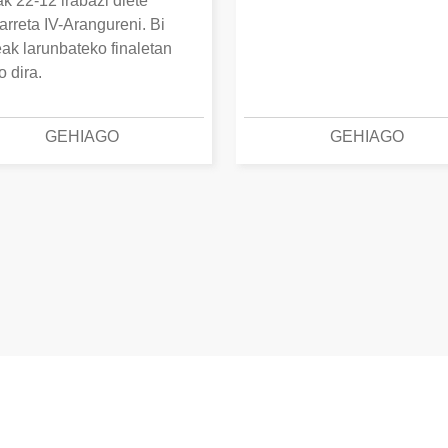
k 22-12 irabazi diete
arreta IV-Arangureni. Bi
eak larunbateko finaletan
o dira.
GEHIAGO
GEHIAGO