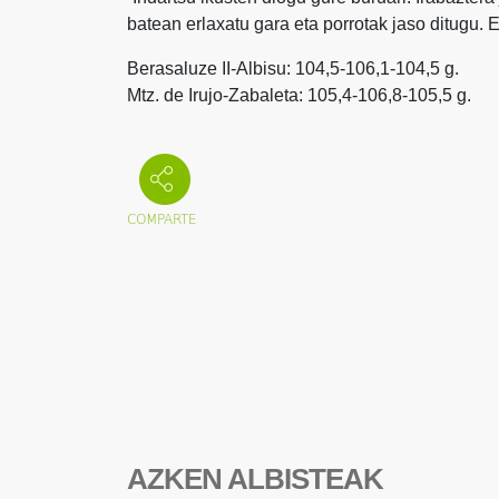
batean erlaxatu gara eta porrotak jaso ditugu.
Berasaluze II-Albisu: 104,5-106,1-104,5 g.
Mtz. de Irujo-Zabaleta: 105,4-106,8-105,5 g.
AZKEN ALBISTEAK