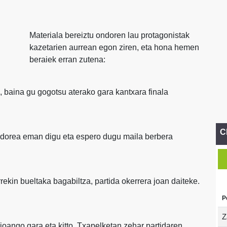
Materiala bereiztu ondoren lau protagonistak
kazetarien aurrean egon ziren, eta hona hemen
beraiek erran zutena:
, baina gu gogotsu aterako gara kantxara finala
C
adorea eman digu eta espero dugu maila berbera
rekin bueltaka bagabiltza, partida okerrera joan daiteke.
P
Z
 joango gara eta kitto. Txapelketan zehar partidaren