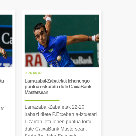
2026-08-02
tu
Larrazabal-Zabaletak lehenengo
puntua eskuratu dute CaixaBank
Mastersean
Larrazabal-Zabaletak 22-20
zte
irabazi diete P.Etxeberria-Iztuetari
Lizarran, eta lehen puntua lortu
dute CaixaBank Mastersean.