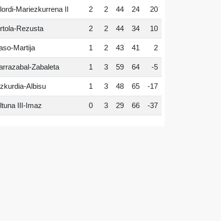
lordi-Mariezkurrena II
2
2
44
24
20
rtola-Rezusta
2
2
44
34
10
aso-Martija
1
2
43
41
2
arrazabal-Zabaleta
1
3
59
64
-5
zkurdia-Albisu
1
3
48
65
-17
ltuna III-Imaz
0
3
29
66
-37