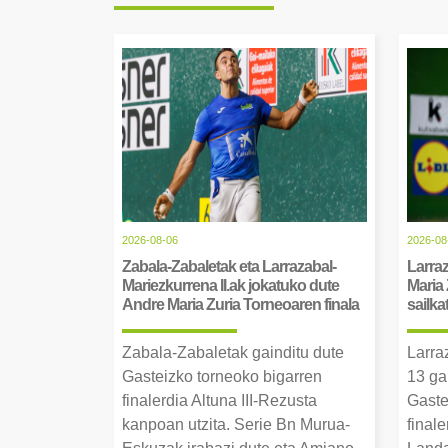
2026-08-06
2026-08
Zabala-Zabaletak eta Larrazabal-
Larraz
Mariezkurrena II.ak jokatuko dute
Maria 
Andre Maria Zuria Torneoaren finala
sailka
Zabala-Zabaletak gainditu dute
Larra
Gasteizko torneoko bigarren
13 ga
finalerdia Altuna III-Rezusta
Gaste
kanpoan utzita. Serie Bn Murua-
final