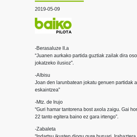
2019-05-09
-Berasaluze II.a
“Juanen aurkako partida guztiak zailak dira oso
jokatzeko ilusioz”.
-Albisu
Joan den larunbatean jokatu genuen partidak 
eskaintzea”
-Mtz. de Irujo
“Guri hamar tantorena bost axola zaigu. Gai hor
22 tanto egitera baino ez gara irtengo”.
-Zabaleta
“Indartsu ikusten diogu gure buruari. Irabaztera