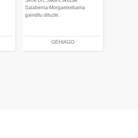
Serie Bn, Jaka-Eskuzak
Salaberria-Morgaetxebarria
gainditu dituzte.
GEHIAGO