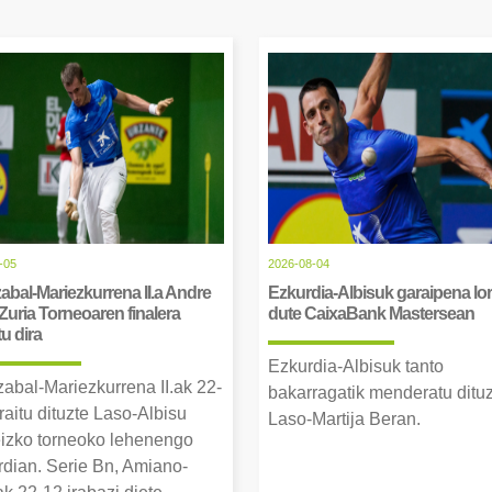
-05
2026-08-04
abal-Mariezkurrena II.a Andre
Ezkurdia-Albisuk garaipena lor
Zuria Torneoaren finalera
dute CaixaBank Mastersean
tu dira
Ezkurdia-Albisuk tanto
zabal-Mariezkurrena II.ak 22-
bakarragatik menderatu ditu
raitu dituzte Laso-Albisu
Laso-Martija Beran.
izko torneoko lehenengo
erdian. Serie Bn, Amiano-