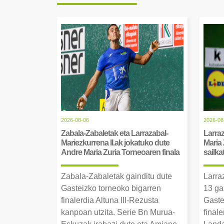
2026-08-06
2026-08
Zabala-Zabaletak eta Larrazabal-
Larraz
Mariezkurrena II.ak jokatuko dute
Maria 
Andre Maria Zuria Torneoaren finala
sailka
Zabala-Zabaletak gainditu dute
Larra
Gasteizko torneoko bigarren
13 ga
finalerdia Altuna III-Rezusta
Gaste
kanpoan utzita. Serie Bn Murua-
final