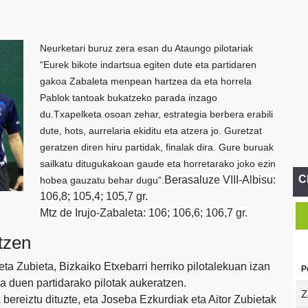
Neurketari buruz zera esan du Ataungo pilotariak
“Eurek bikote indartsua egiten dute eta partidaren
gakoa Zabaleta menpean hartzea da eta horrela
Pablok tantoak bukatzeko parada inzago
du.Txapelketa osoan zehar, estrategia berbera erabili
dute, hots, aurrelaria ekiditu eta atzera jo. Guretzat
geratzen diren hiru partidak, finalak dira. Gure buruak
sailkatu ditugukakoan gaude eta horretarako joko ezin
C
Berasaluze VIII-Albisu:
hobea gauzatu behar dugu”.
106,8; 105,4; 105,7 gr.
Mtz de Irujo-Zabaleta: 106; 106,6; 106,7 gr.
tzen
a eta Zubieta, Bizkaiko Etxebarri herriko pilotalekuan izan
P
ia duen partidarako pilotak aukeratzen.
Z
 bereiztu dituzte, eta Joseba Ezkurdiak eta Aitor Zubietak