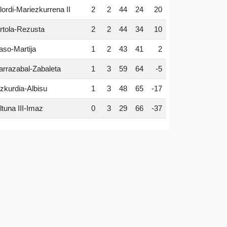
lordi-Mariezkurrena II
2
2
44
24
20
rtola-Rezusta
2
2
44
34
10
aso-Martija
1
2
43
41
2
arrazabal-Zabaleta
1
3
59
64
-5
zkurdia-Albisu
1
3
48
65
-17
ltuna III-Imaz
0
3
29
66
-37