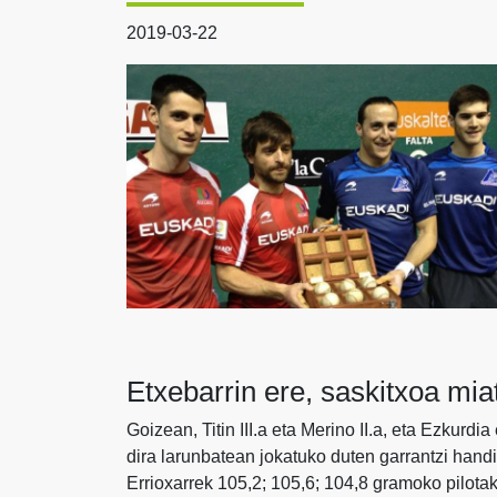
2019-03-22
Etxebarrin ere, saskitxoa mia
Goizean, Titin III.a eta Merino II.a, eta Ezkurdi
dira larunbatean jokatuko duten garrantzi hand
Errioxarrek 105,2; 105,6; 104,8 gramoko pilotak