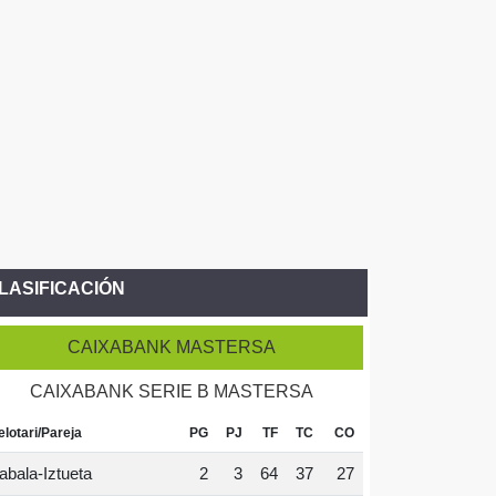
LASIFICACIÓN
CAIXABANK MASTERSA
CAIXABANK SERIE B MASTERSA
elotari/Pareja
PG
PJ
TF
TC
CO
abala-Iztueta
2
3
64
37
27