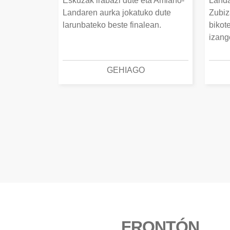
Eskuzak irabazi dute eta Amiano-
Landa
Landaren aurka jokatuko dute
Zubiz
larunbateko beste finalean.
bikot
izang
GEHIAGO
FRONTÓN