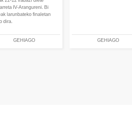
k 22-12 irabazi diete
arreta IV-Arangureni. Bi
eak larunbateko finaletan
o dira.
GEHIAGO
GEHIAGO