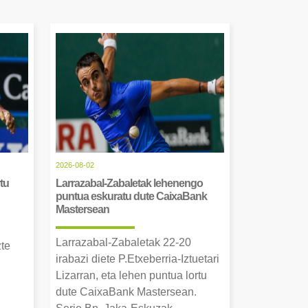
2026-08-02
tu
Larrazabal-Zabaletak lehenengo
puntua eskuratu dute CaixaBank
Mastersean
Larrazabal-Zabaletak 22-20
zte
irabazi diete P.Etxeberria-Iztuetari
Lizarran, eta lehen puntua lortu
dute CaixaBank Mastersean.