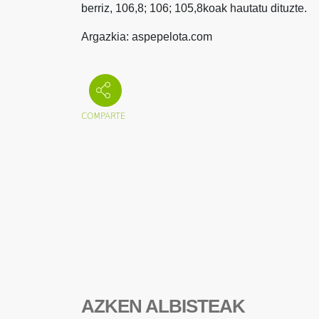
berriz, 106,8; 106; 105,8koak hautatu dituzte.
Argazkia: aspepelota.com
AZKEN ALBISTEAK