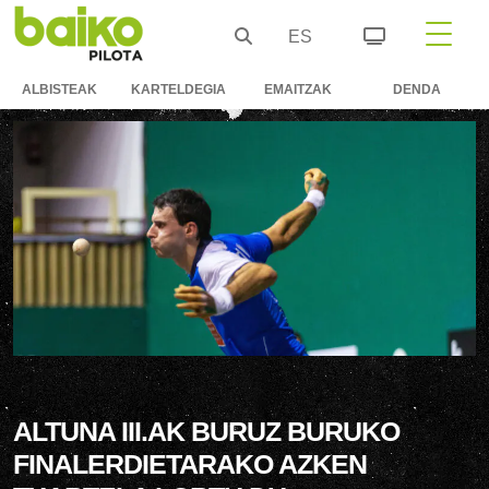
ES
ALBISTEAK
KARTELDEGIA
EMAITZAK
DENDA
ALTUNA III.AK BURUZ BURUKO
FINALERDIETARAKO AZKEN