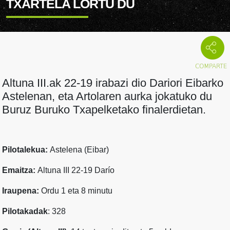
TXARTELA LORTU DU
Altuna III.ak 22-19 irabazi dio Dariori Eibarko
Astelenan, eta Artolaren aurka jokatuko du
Buruz Buruko Txapelketako finalerdietan.
Pilotalekua:
Astelena (Eibar)
Emaitza:
Altuna III 22-19 Darío
Iraupena:
Ordu 1 eta 8 minutu
Pilotakadak
: 328