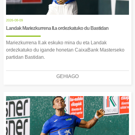
2026-08-09
Landak Mariezkurrena II.a ordezkatuko du Bastidan
Mariezkurrena II.ak eskuko mina du eta Landak
ordezkatuko du igande honetan CaixaBank Masterseko
partidan Bastidan.
GEHIAGO