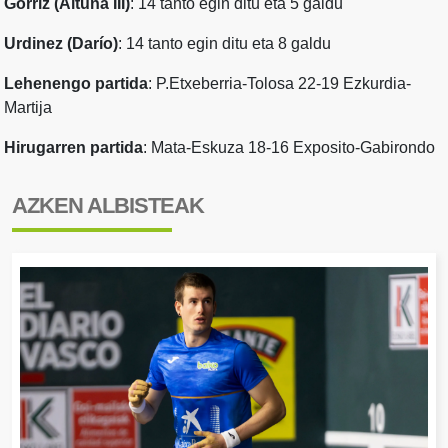
Gorriz (Altuna III)
: 14 tanto egin ditu eta 5 galdu
Urdinez (Darío)
: 14 tanto egin ditu eta 8 galdu
Lehenengo partida
: P.Etxeberria-Tolosa 22-19 Ezkurdia-
Martija
Hirugarren partida
: Mata-Eskuza 18-16 Exposito-Gabirondo
AZKEN ALBISTEAK