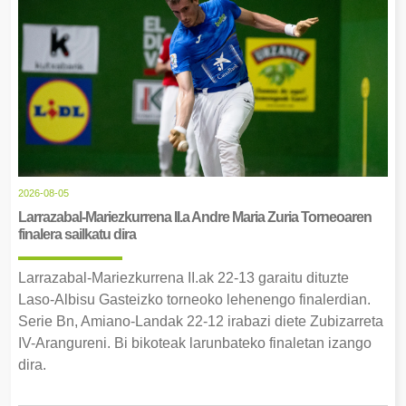
2026-08-05
Larrazabal-Mariezkurrena II.a Andre Maria Zuria Torneoaren
finalera sailkatu dira
Larrazabal-Mariezkurrena II.ak 22-13 garaitu dituzte
Laso-Albisu Gasteizko torneoko lehenengo finalerdian.
Serie Bn, Amiano-Landak 22-12 irabazi diete Zubizarreta
IV-Arangureni. Bi bikoteak larunbateko finaletan izango
dira.