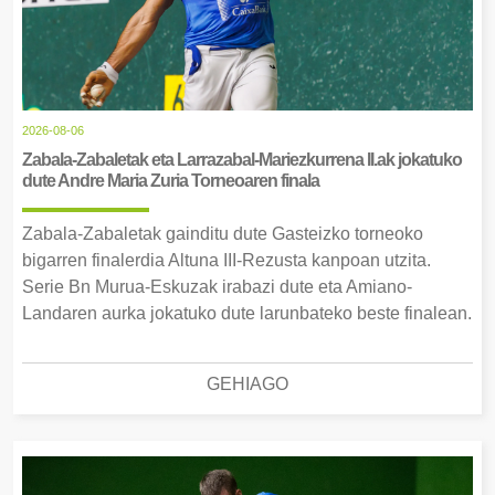
2026-08-06
Zabala-Zabaletak eta Larrazabal-Mariezkurrena II.ak jokatuko
dute Andre Maria Zuria Torneoaren finala
Zabala-Zabaletak gainditu dute Gasteizko torneoko
bigarren finalerdia Altuna III-Rezusta kanpoan utzita.
Serie Bn Murua-Eskuzak irabazi dute eta Amiano-
Landaren aurka jokatuko dute larunbateko beste finalean.
GEHIAGO