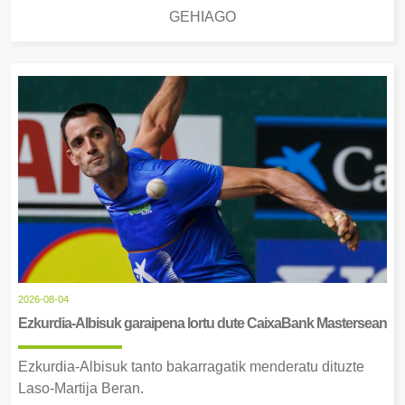
GEHIAGO
2026-08-04
Ezkurdia-Albisuk garaipena lortu dute CaixaBank Mastersean
Ezkurdia-Albisuk tanto bakarragatik menderatu dituzte
Laso-Martija Beran.