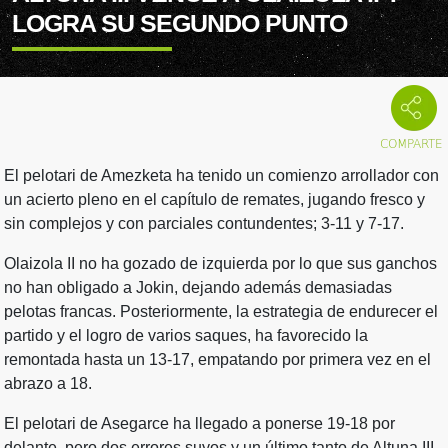
LOGRA SU SEGUNDO PUNTO
El pelotari de Amezketa ha tenido un comienzo arrollador con
un acierto pleno en el capítulo de remates, jugando fresco y
sin complejos y con parciales contundentes; 3-11 y 7-17.
Olaizola II no ha gozado de izquierda por lo que sus ganchos
no han obligado a Jokin, dejando además demasiadas
pelotas francas. Posteriormente, la estrategia de endurecer el
partido y el logro de varios saques, ha favorecido la
remontada hasta un 13-17, empatando por primera vez en el
abrazo a 18.
El pelotari de Asegarce ha llegado a ponerse 19-18 por
delante, pero dos errores suyos y un último tanto de Altuna III