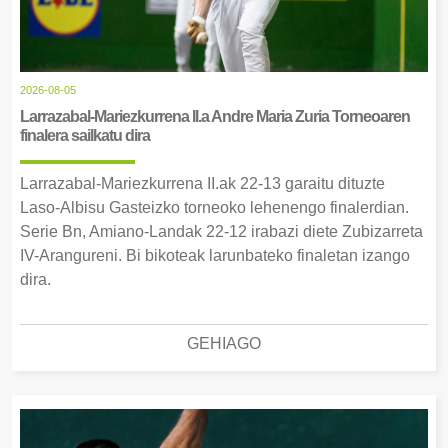
2026-08-05
Larrazabal-Mariezkurrena II.a Andre Maria Zuria Torneoaren
finalera sailkatu dira
Larrazabal-Mariezkurrena II.ak 22-13 garaitu dituzte
Laso-Albisu Gasteizko torneoko lehenengo finalerdian.
Serie Bn, Amiano-Landak 22-12 irabazi diete Zubizarreta
IV-Arangureni. Bi bikoteak larunbateko finaletan izango
dira.
GEHIAGO