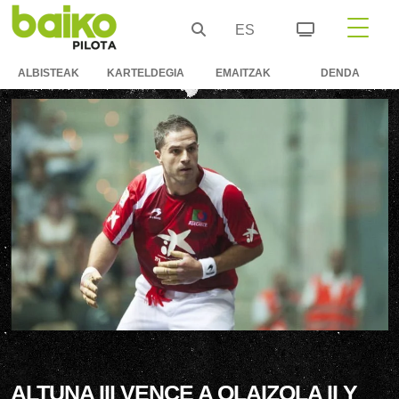
ES
ALBISTEAK
KARTELDEGIA
EMAITZAK
DENDA
ALTUNA III VENCE A OLAIZOLA II Y