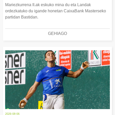
Mariezkurrena II.ak eskuko mina du eta Landak
ordezkatuko du igande honetan CaixaBank Masterseko
partidan Bastidan.
GEHIAGO
2026-08-06