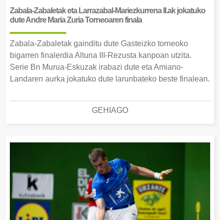
Zabala-Zabaletak eta Larrazabal-Mariezkurrena II.ak jokatuko
dute Andre Maria Zuria Torneoaren finala
Zabala-Zabaletak gainditu dute Gasteizko torneoko
bigarren finalerdia Altuna III-Rezusta kanpoan utzita.
Serie Bn Murua-Eskuzak irabazi dute eta Amiano-
Landaren aurka jokatuko dute larunbateko beste finalean.
GEHIAGO