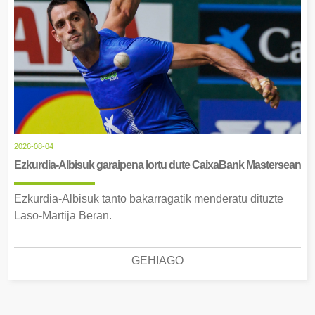
2026-08-04
Ezkurdia-Albisuk garaipena lortu dute CaixaBank Mastersean
Ezkurdia-Albisuk tanto bakarragatik menderatu dituzte
Laso-Martija Beran.
GEHIAGO