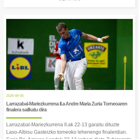
2026-08-05
Larrazabal-Mariezkurrena II.a Andre Maria Zuria Torneoaren
finalera sailkatu dira
Larrazabal-Mariezkurrena II.ak 22-13 garaitu dituzte
Laso-Albisu Gasteizko torneoko lehenengo finalerdian.