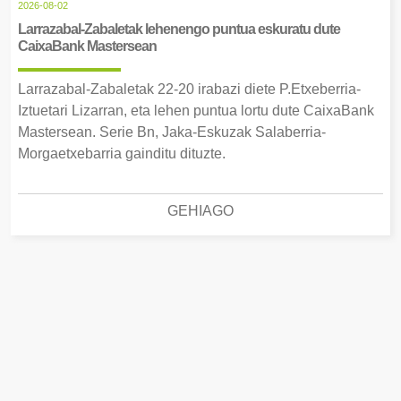
2026-08-02
Larrazabal-Zabaletak lehenengo puntua eskuratu dute
CaixaBank Mastersean
Larrazabal-Zabaletak 22-20 irabazi diete P.Etxeberria-
Iztuetari Lizarran, eta lehen puntua lortu dute CaixaBank
Mastersean. Serie Bn, Jaka-Eskuzak Salaberria-
Morgaetxebarria gainditu dituzte.
GEHIAGO