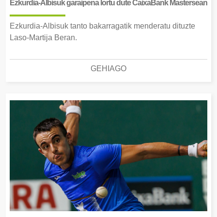
Ezkurdia-Albisuk garaipena lortu dute CaixaBank Mastersean
Ezkurdia-Albisuk tanto bakarragatik menderatu dituzte
Laso-Martija Beran.
GEHIAGO