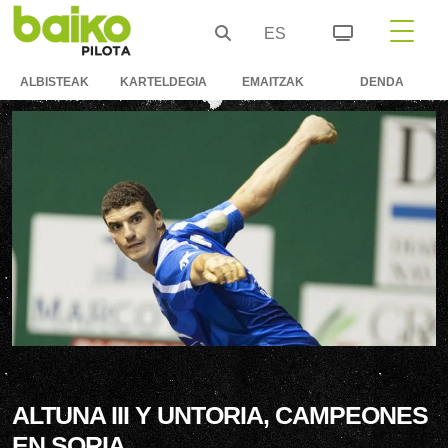
ES
ALBISTEAK
KARTELDEGIA
EMAITZAK
DENDA
ALTUNA III Y UNTORIA, CAMPEONES
EN SORIA