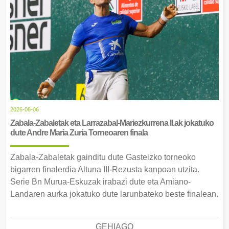
2026-08-06
Zabala-Zabaletak eta Larrazabal-Mariezkurrena II.ak jokatuko
dute Andre Maria Zuria Torneoaren finala
Zabala-Zabaletak gainditu dute Gasteizko torneoko
bigarren finalerdia Altuna III-Rezusta kanpoan utzita.
Serie Bn Murua-Eskuzak irabazi dute eta Amiano-
Landaren aurka jokatuko dute larunbateko beste finalean.
GEHIAGO