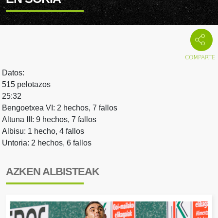
Datos:
515 pelotazos
25:32
Bengoetxea VI: 2 hechos, 7 fallos
Altuna III: 9 hechos, 7 fallos
Albisu: 1 hecho, 4 fallos
Untoria: 2 hechos, 6 fallos
AZKEN ALBISTEAK