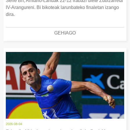
Serie Bn, Amiano-Landak 22-12 irabazi diete Zubizarreta
IV-Arangureni. Bi bikoteak larunbateko finaletan izango
dira.
GEHIAGO
2026-08-04