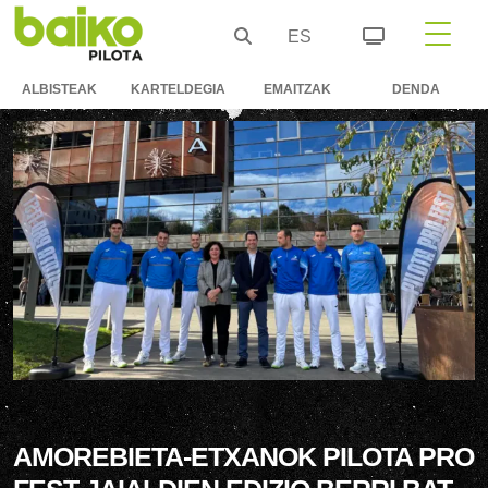
ES
ALBISTEAK
KARTELDEGIA
EMAITZAK
DENDA
AMOREBIETA-ETXANOK PILOTA PRO