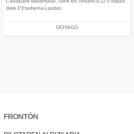
CaixaBank Mastersean. Serie Bn, Amiano-k 22-5 irabazi
diete P.Etxeberria-Landari.
GEHIAGO
FRONTÓN