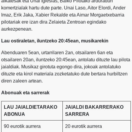
alkatesak eta Unai Iglesias, Baiko Pilotako arduradun
komertzialak hartu dute parte. Unai Laso, Aitor Elordi, Ander
Imaz, Erik Jaka, Xabier Rekalde eta Aimar Morgaetxebarria
pilotariak ere izan dira Zelaieta Zentroan egindako
aurkezpenean.
Lau ostiraletan, iluntzeko 20:45ean, musikarekin
Abenduaren 5ean, urtarrilaren 2an, otsailaren 6an eta
otsailaren 20an, iluntzeko 20:45ean, antolatu dituzte lau pilota
jaialdiak. Musikaz girotuta egongo dira, jokoak antolatuko
dituzte eta kirol materiala zozketatuko dute bertara hurbiltzen
diren zaleen artean.
Abonuak eta sarrerak
LAU JAIALDIETARAKO
JAIALDI BAKARRERAKO
ABONUA
SARRERA
90 eurotik aurrera
20 eurotik aurrera