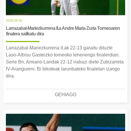
2026-08-05
Larrazabal-Mariezkurrena II.a Andre Maria Zuria Torneoaren
finalera sailkatu dira
Larrazabal-Mariezkurrena II.ak 22-13 garaitu dituzte
Laso-Albisu Gasteizko torneoko lehenengo finalerdian.
Serie Bn, Amiano-Landak 22-12 irabazi diete Zubizarreta
IV-Arangureni. Bi bikoteak larunbateko finaletan izango
dira.
GEHIAGO