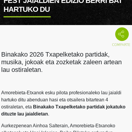
FEST JAIALDIEN EDIZIO BERRI BAT
HARTUKO DU
Binakako 2026 Txapelketako partidak,
musika, jokoak eta zozketak zaleen artean
lau ostiraletan.
Amorebieta-Etxanok esku pilota profesionaleko lau jaialdi
hartuko ditu abenduan hasi eta otsailera bitartean 4
ostiraletan, eta
Binakako Txapelketako partidak jokatuko
dituzte lau jaialdietan
.
Aurkezpenean Ainhoa Salterain, Amorebieta-Etxanoko