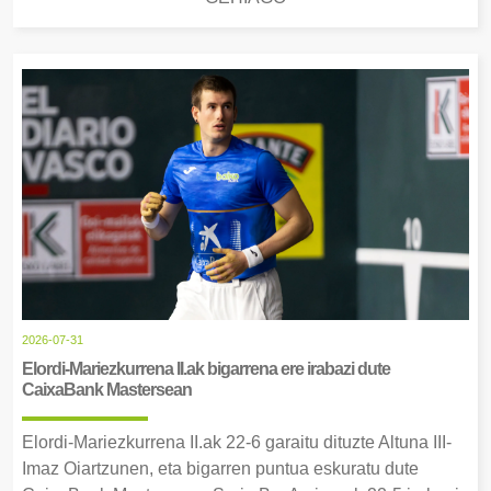
2026-07-31
Elordi-Mariezkurrena II.ak bigarrena ere irabazi dute
CaixaBank Mastersean
Elordi-Mariezkurrena II.ak 22-6 garaitu dituzte Altuna III-
Imaz Oiartzunen, eta bigarren puntua eskuratu dute