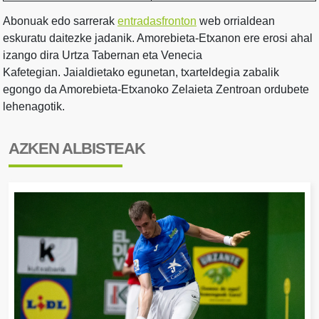
Abonuak edo sarrerak
entradasfronton
web orrialdean
eskuratu daitezke jadanik. Amorebieta-Etxanon ere erosi ahal
izango dira Urtza Tabernan eta Venecia
Kafetegian. Jaialdietako egunetan, txarteldegia zabalik
egongo da Amorebieta-Etxanoko Zelaieta Zentroan ordubete
lehenagotik.
AZKEN ALBISTEAK