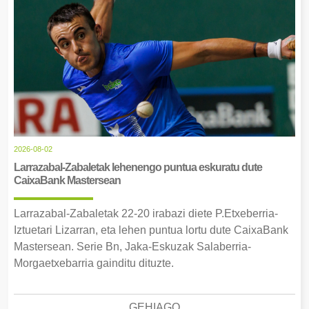
2026-08-02
Larrazabal-Zabaletak lehenengo puntua eskuratu dute
CaixaBank Mastersean
Larrazabal-Zabaletak 22-20 irabazi diete P.Etxeberria-
Iztuetari Lizarran, eta lehen puntua lortu dute CaixaBank
Mastersean. Serie Bn, Jaka-Eskuzak Salaberria-
Morgaetxebarria gainditu dituzte.
GEHIAGO