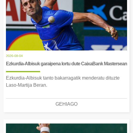
2026-08-04
Ezkurdia-Albisuk garaipena lortu dute CaixaBank Mastersean
Ezkurdia-Albisuk tanto bakarragatik menderatu dituzte
Laso-Martija Beran.
GEHIAGO