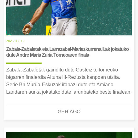
2026-08-06
Zabala-Zabaletak eta Larrazabal-Mariezkurrena II.ak jokatuko
dute Andre Maria Zuria Torneoaren finala
Zabala-Zabaletak gainditu dute Gasteizko torneoko
bigarren finalerdia Altuna III-Rezusta kanpoan utzita.
Serie Bn Murua-Eskuzak irabazi dute eta Amiano-
Landaren aurka jokatuko dute larunbateko beste finalean.
GEHIAGO