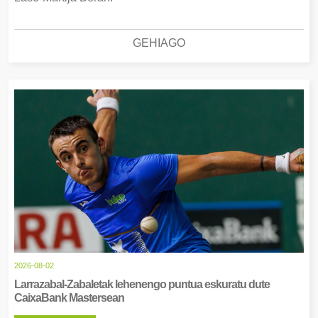
GEHIAGO
2026-08-02
Larrazabal-Zabaletak lehenengo puntua eskuratu dute
CaixaBank Mastersean