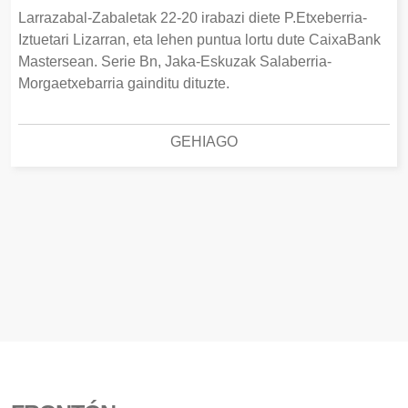
Larrazabal-Zabaletak 22-20 irabazi diete P.Etxeberria-
Iztuetari Lizarran, eta lehen puntua lortu dute CaixaBank
Mastersean. Serie Bn, Jaka-Eskuzak Salaberria-
Morgaetxebarria gainditu dituzte.
GEHIAGO