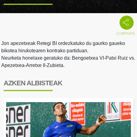
Jon apezetxeak Retegi BI ordezkatuko du gaurko gaueko
bikotea hirukotearen kontrako partiduan.
Neurketa honelaxe geratuko da: Bengoetxea VI-Patxi Ruiz vs.
Apezetxea-Arretxe II-Zubieta.
AZKEN ALBISTEAK