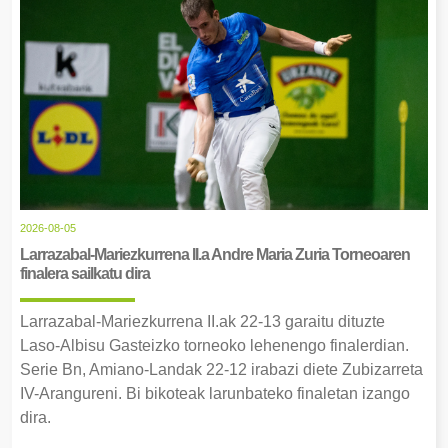
2026-08-05
Larrazabal-Mariezkurrena II.a Andre Maria Zuria Torneoaren
finalera sailkatu dira
Larrazabal-Mariezkurrena II.ak 22-13 garaitu dituzte
Laso-Albisu Gasteizko torneoko lehenengo finalerdian.
Serie Bn, Amiano-Landak 22-12 irabazi diete Zubizarreta
IV-Arangureni. Bi bikoteak larunbateko finaletan izango
dira.