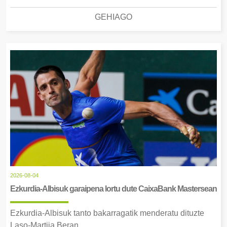
GEHIAGO
2026-08-04
Ezkurdia-Albisuk garaipena lortu dute CaixaBank Mastersean
Ezkurdia-Albisuk tanto bakarragatik menderatu dituzte
Laso-Martija Beran.