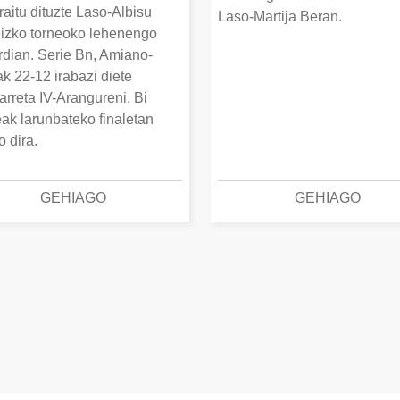
raitu dituzte Laso-Albisu
Laso-Martija Beran.
izko torneoko lehenengo
erdian. Serie Bn, Amiano-
k 22-12 irabazi diete
arreta IV-Arangureni. Bi
eak larunbateko finaletan
o dira.
GEHIAGO
GEHIAGO