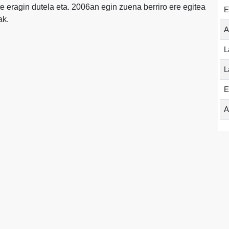
te eragin dutela eta. 2006an egin zuena berriro ere egitea
E
ak.
A
L
L
E
A