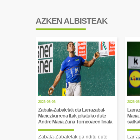
AZKEN ALBISTEAK
2026-08-06
2026-08
Zabala-Zabaletak eta Larrazabal-
Larraz
Mariezkurrena II.ak jokatuko dute
Maria 
Andre Maria Zuria Torneoaren finala
sailka
Zabala-Zabaletak gainditu dute
Larra