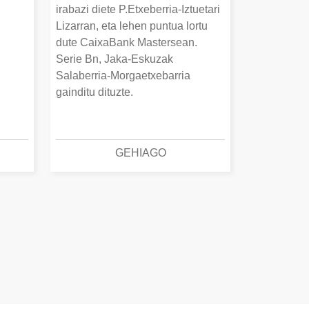
irabazi diete P.Etxeberria-Iztuetari
Lizarran, eta lehen puntua lortu
dute CaixaBank Mastersean.
Serie Bn, Jaka-Eskuzak
Salaberria-Morgaetxebarria
gainditu dituzte.
GEHIAGO