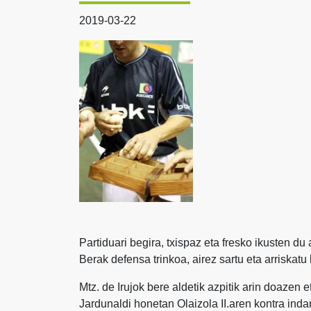
2019-03-22
Partiduari begira, txispaz eta fresko ikusten du
Berak defensa trinkoa, airez sartu eta arriskat
Mtz. de Irujok bere aldetik azpitik arin doazen 
Jardunaldi honetan Olaizola II.aren kontra inda