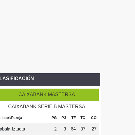
LASIFICACIÓN
CAIXABANK MASTERSA
CAIXABANK SERIE B MASTERSA
elotari/Pareja
PG
PJ
TF
TC
CO
abala-Iztueta
2
3
64
37
27