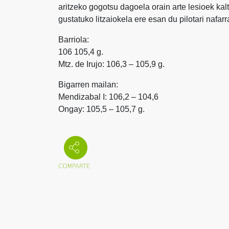
aritzeko gogotsu dagoela orain arte lesioek kal
gustatuko litzaiokela ere esan du pilotari nafarr
Barriola:
106 105,4 g.
Mtz. de Irujo: 106,3 – 105,9 g.
Bigarren mailan:
Mendizabal I: 106,2 – 104,6
Ongay: 105,5 – 105,7 g.