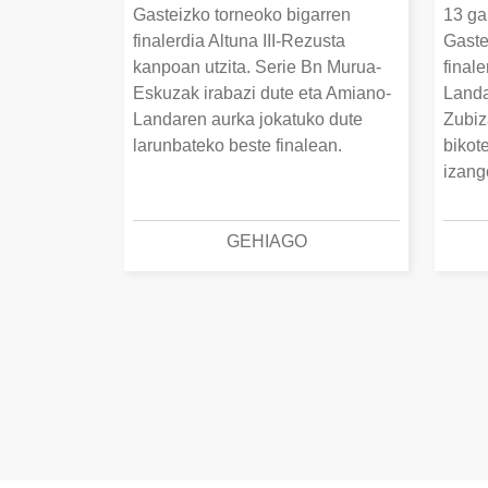
Gasteizko torneoko bigarren
13 ga
finalerdia Altuna III-Rezusta
Gaste
kanpoan utzita. Serie Bn Murua-
final
Eskuzak irabazi dute eta Amiano-
Landa
Landaren aurka jokatuko dute
Zubiz
larunbateko beste finalean.
bikot
izang
GEHIAGO