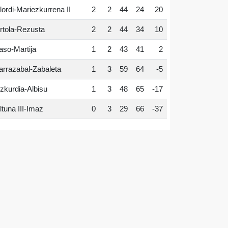
lordi-Mariezkurrena II
2
2
44
24
20
rtola-Rezusta
2
2
44
34
10
aso-Martija
1
2
43
41
2
arrazabal-Zabaleta
1
3
59
64
-5
zkurdia-Albisu
1
3
48
65
-17
ltuna III-Imaz
0
3
29
66
-37