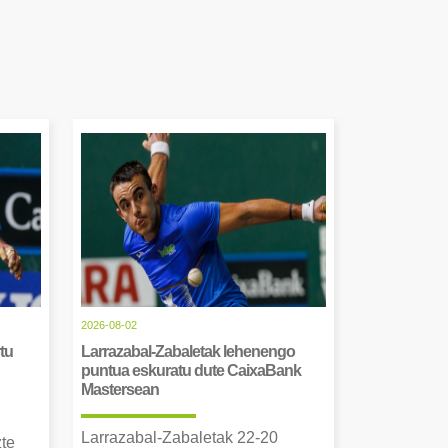
2026-08-02
tu
Larrazabal-Zabaletak lehenengo
puntua eskuratu dute CaixaBank
Mastersean
Larrazabal-Zabaletak 22-20
zte