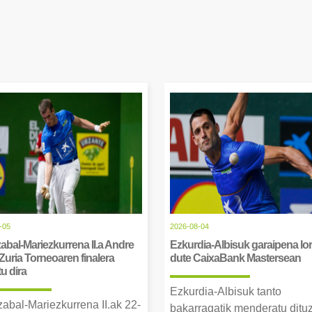
-05
2026-08-04
abal-Mariezkurrena II.a Andre
Ezkurdia-Albisuk garaipena lor
Zuria Torneoaren finalera
dute CaixaBank Mastersean
tu dira
Ezkurdia-Albisuk tanto
zabal-Mariezkurrena II.ak 22-
bakarragatik menderatu ditu