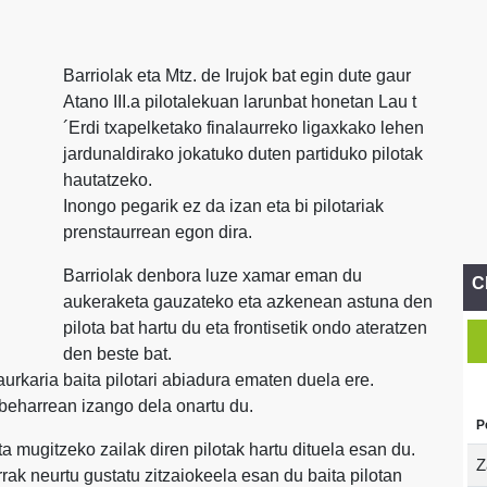
Barriolak eta Mtz. de Irujok bat egin dute gaur
Atano III.a pilotalekuan larunbat honetan Lau t
´Erdi txapelketako finalaurreko ligaxkako lehen
jardunaldirako jokatuko duten partiduko pilotak
hautatzeko.
Inongo pegarik ez da izan eta bi pilotariak
prenstaurrean egon dira.
Barriolak denbora luze xamar eman du
C
aukeraketa gauzateko eta azkenean astuna den
pilota bat hartu du eta frontisetik ondo ateratzen
den beste bat.
 aurkaria baita pilotari abiadura ematen duela ere.
u beharrean izango dela onartu du.
P
eta mugitzeko zailak diren pilotak hartu dituela esan du.
Z
rrak neurtu gustatu zitzaiokeela esan du baita pilotan