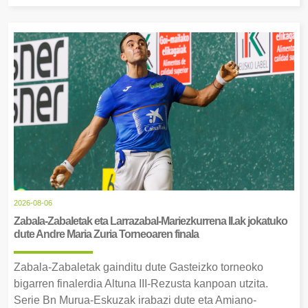
2026-08-06
Zabala-Zabaletak eta Larrazabal-Mariezkurrena II.ak jokatuko
dute Andre Maria Zuria Torneoaren finala
Zabala-Zabaletak gainditu dute Gasteizko torneoko
bigarren finalerdia Altuna III-Rezusta kanpoan utzita.
Serie Bn Murua-Eskuzak irabazi dute eta Amiano-