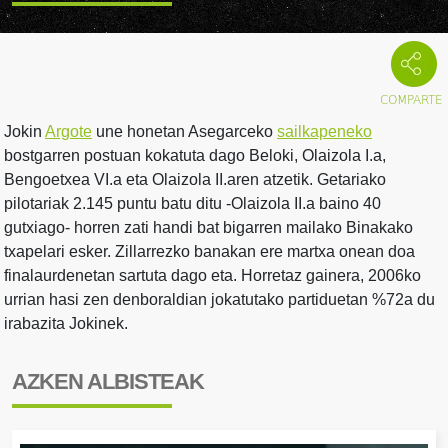
Jokin
Argote
une honetan Asegarceko
sailkapeneko
bostgarren postuan kokatuta dago Beloki, Olaizola I.a,
Bengoetxea VI.a eta Olaizola II.aren atzetik. Getariako
pilotariak 2.145 puntu batu ditu -Olaizola II.a baino 40
gutxiago- horren zati handi bat bigarren mailako Binakako
txapelari esker. Zillarrezko banakan ere martxa onean doa
finalaurdenetan sartuta dago eta. Horretaz gainera, 2006ko
urrian hasi zen denboraldian jokatutako partiduetan %72a du
irabazita Jokinek.
AZKEN ALBISTEAK