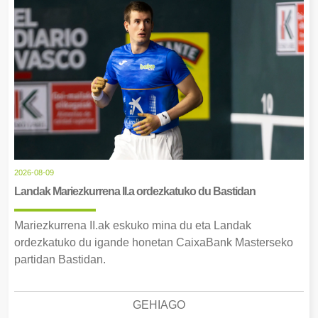
2026-08-09
Landak Mariezkurrena II.a ordezkatuko du Bastidan
Mariezkurrena II.ak eskuko mina du eta Landak
ordezkatuko du igande honetan CaixaBank Masterseko
partidan Bastidan.
GEHIAGO