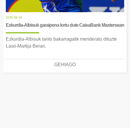
2026-08-04
Ezkurdia-Albisuk garaipena lortu dute CaixaBank Mastersean
Ezkurdia-Albisuk tanto bakarragatik menderatu dituzte
Laso-Martija Beran.
GEHIAGO