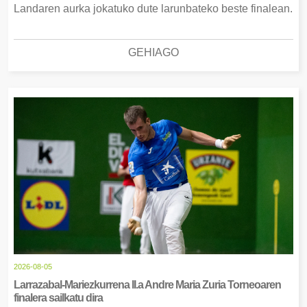
Landaren aurka jokatuko dute larunbateko beste finalean.
GEHIAGO
2026-08-05
Larrazabal-Mariezkurrena II.a Andre Maria Zuria Torneoaren
finalera sailkatu dira