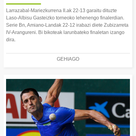
Larrazabal-Mariezkurrena II.ak 22-13 garaitu dituzte
Laso-Albisu Gasteizko torneoko lehenengo finalerdian.
Serie Bn, Amiano-Landak 22-12 irabazi diete Zubizarreta
IV-Arangureni. Bi bikoteak larunbateko finaletan izango
dira.
GEHIAGO