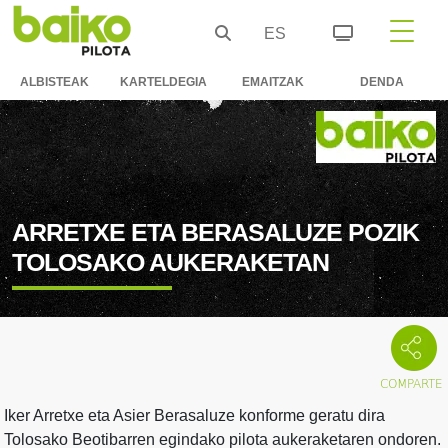
ES
ALBISTEAK
KARTELDEGIA
EMAITZAK
DENDA
ARRETXE ETA BERASALUZE POZIK
TOLOSAKO AUKERAKETAN
Iker Arretxe eta Asier Berasaluze konforme geratu dira
Tolosako Beotibarren egindako pilota aukeraketaren ondoren.