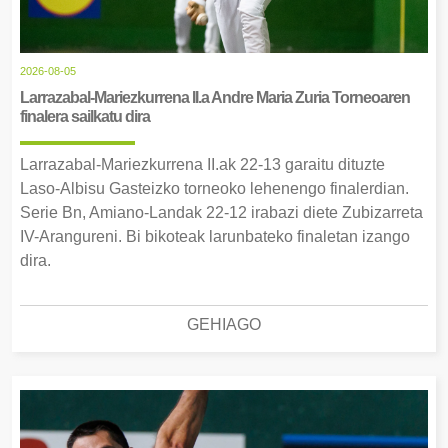
2026-08-05
Larrazabal-Mariezkurrena II.a Andre Maria Zuria Torneoaren
finalera sailkatu dira
Larrazabal-Mariezkurrena II.ak 22-13 garaitu dituzte
Laso-Albisu Gasteizko torneoko lehenengo finalerdian.
Serie Bn, Amiano-Landak 22-12 irabazi diete Zubizarreta
IV-Arangureni. Bi bikoteak larunbateko finaletan izango
dira.
GEHIAGO