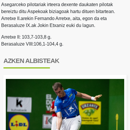
Asegarceko pilotariak irteera dexente daukaten pilotak
bereiztu ditu Aspekoak biziagoak hartu dituen bitartean.
Arretxe II.arekin Fernando Arretxe, aita, egon da eta
Berasaluze IX.ak Jokin Etxaniz euki du lagun.
Arretxe II: 103,7-103,8 g.
Berasaluze VIII:106,1-104,4 g.
AZKEN ALBISTEAK