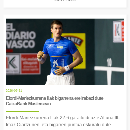
2026-07-31
Elordi-Mariezkurrena II.ak bigarrena ere irabazi dute
CaixaBank Mastersean
Elordi-Mariezkurrena II.ak 22-6 garaitu dituzte Altuna III-
Imaz Oiartzunen, eta bigarren puntua eskuratu dute