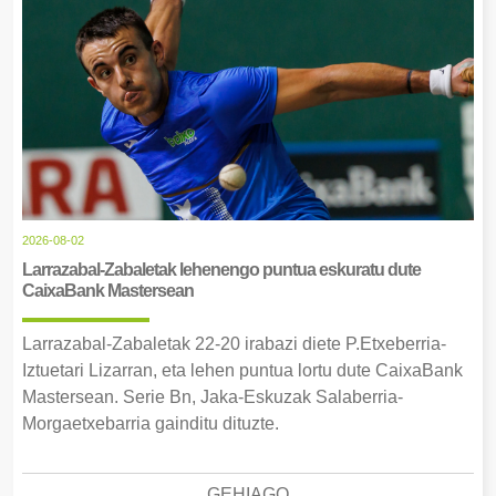
2026-08-02
Larrazabal-Zabaletak lehenengo puntua eskuratu dute
CaixaBank Mastersean
Larrazabal-Zabaletak 22-20 irabazi diete P.Etxeberria-
Iztuetari Lizarran, eta lehen puntua lortu dute CaixaBank
Mastersean. Serie Bn, Jaka-Eskuzak Salaberria-
Morgaetxebarria gainditu dituzte.
GEHIAGO