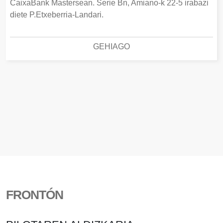
CaixaBank Mastersean. Serie Bn, Amiano-k 22-5 irabazi
diete P.Etxeberria-Landari.
GEHIAGO
FRONTÓN