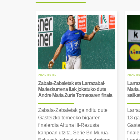
2026-08-06
2026-08
Zabala-Zabaletak eta Larrazabal-
Larraz
Mariezkurrena II.ak jokatuko dute
Maria 
Andre Maria Zuria Torneoaren finala
sailka
Zabala-Zabaletak gainditu dute
Larra
Gasteizko torneoko bigarren
13 ga
finalerdia Altuna III-Rezusta
Gaste
kanpoan utzita. Serie Bn Murua-
final