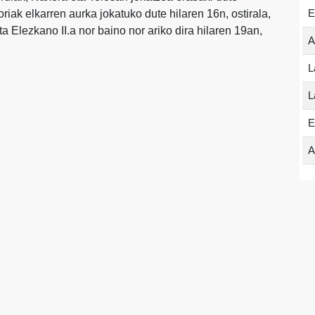
E
riak elkarren aurka jokatuko dute hilaren 16n, ostirala,
a Elezkano II.a nor baino nor ariko dira hilaren 19an,
A
L
L
E
A