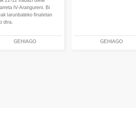
k 22-12 irabazi diete
arreta IV-Arangureni. Bi
eak larunbateko finaletan
o dira.
GEHIAGO
GEHIAGO