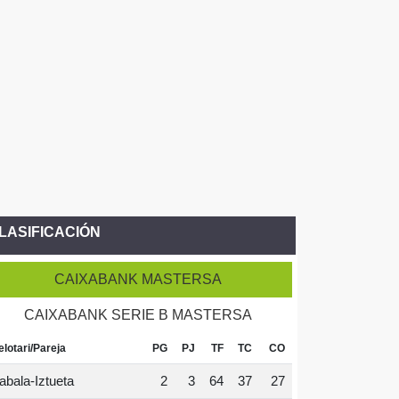
LASIFICACIÓN
CAIXABANK MASTERSA
CAIXABANK SERIE B MASTERSA
elotari/Pareja
PG
PJ
TF
TC
CO
abala-Iztueta
2
3
64
37
27