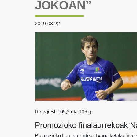
JOKOAN”
2019-03-22
Retegi BI: 105,2 eta 106 g.
Promozioko finalaurrekoak Na
Promozioko Lau eta Erdiko Txapelketako finale