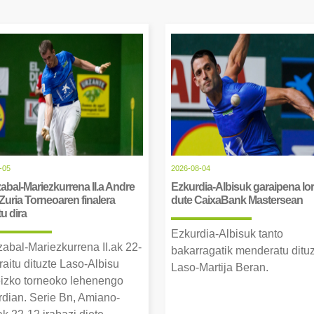
-05
2026-08-04
abal-Mariezkurrena II.a Andre
Ezkurdia-Albisuk garaipena lor
Zuria Torneoaren finalera
dute CaixaBank Mastersean
tu dira
Ezkurdia-Albisuk tanto
zabal-Mariezkurrena II.ak 22-
bakarragatik menderatu ditu
raitu dituzte Laso-Albisu
Laso-Martija Beran.
izko torneoko lehenengo
erdian. Serie Bn, Amiano-