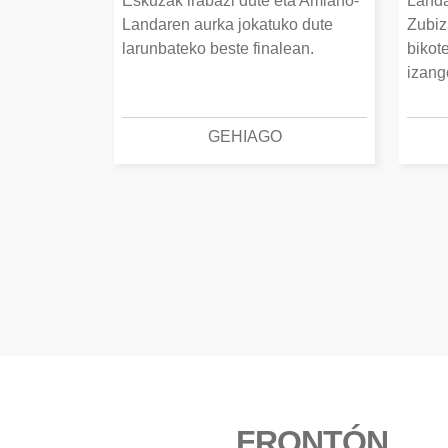
Eskuzak irabazi dute eta Amiano-
Landa
Landaren aurka jokatuko dute
Zubiz
larunbateko beste finalean.
bikot
izang
GEHIAGO
FRONTÓN