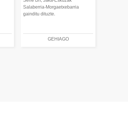
Serie Bn, Jaka-Eskuzak
Salaberria-Morgaetxebarria
gainditu dituzte.
GEHIAGO