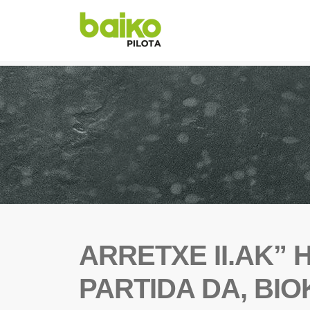
ARRETXE II.AK” H
PARTIDA DA, BI