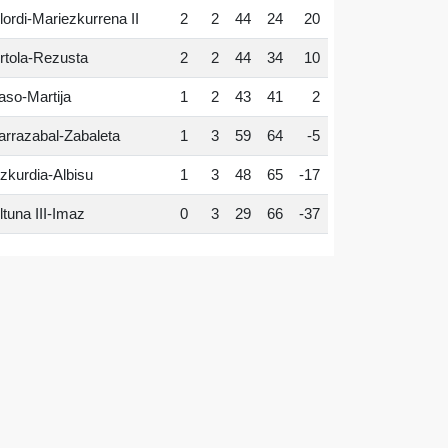
lordi-Mariezkurrena II
2
2
44
24
20
rtola-Rezusta
2
2
44
34
10
aso-Martija
1
2
43
41
2
arrazabal-Zabaleta
1
3
59
64
-5
zkurdia-Albisu
1
3
48
65
-17
ltuna III-Imaz
0
3
29
66
-37