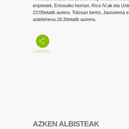
enpresek. Errioxako herrian, Rico IV.ak eta Unto
22:00etatik aurera. Tolosan berriz, Jaunarena et
astelehena.16:30etatik aurrera.
AZKEN ALBISTEAK