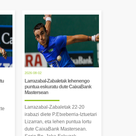
2026-08-02
tu
Larrazabal-Zabaletak lehenengo
puntua eskuratu dute CaixaBank
Mastersean
Larrazabal-Zabaletak 22-20
zte
irabazi diete P.Etxeberria-Iztuetari
Lizarran, eta lehen puntua lortu
dute CaixaBank Mastersean.