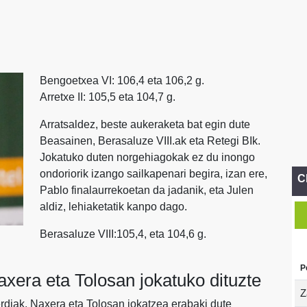
Bengoetxea VI: 106,4 eta 106,2 g.
Arretxe II: 105,5 eta 104,7 g.
Arratsaldez, beste aukeraketa bat egin dute
Beasainen, Berasaluze VIII.ak eta Retegi BIk.
Jokatuko duten norgehiagokak ez du inongo
ondoriorik izango sailkapenari begira, izan ere,
C
Pablo finalaurrekoetan da jadanik, eta Julen
aldiz, lehiaketatik kanpo dago.
Berasaluze VIII:105,4, eta 104,6 g.
P
xera eta Tolosan jokatuko dituzte
Z
rdiak, Naxera eta Tolosan jokatzea erabaki dute