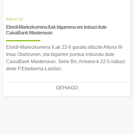
2026-07-31
Elordi-Mariezkurrena II.ak bigarrena ere irabazi dute
CaixaBank Mastersean
Elordi-Mariezkurrena II.ak 22-6 garaitu dituzte Altuna III-
Imaz Oiartzunen, eta bigarren puntua eskuratu dute
CaixaBank Mastersean. Serie Bn, Amiano-k 22-5 irabazi
diete P.Etxeberria-Landari.
GEHIAGO