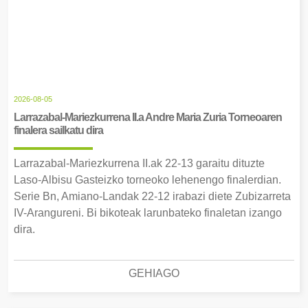
2026-08-05
Larrazabal-Mariezkurrena II.a Andre Maria Zuria Torneoaren
finalera sailkatu dira
Larrazabal-Mariezkurrena II.ak 22-13 garaitu dituzte
Laso-Albisu Gasteizko torneoko lehenengo finalerdian.
Serie Bn, Amiano-Landak 22-12 irabazi diete Zubizarreta
IV-Arangureni. Bi bikoteak larunbateko finaletan izango
dira.
GEHIAGO