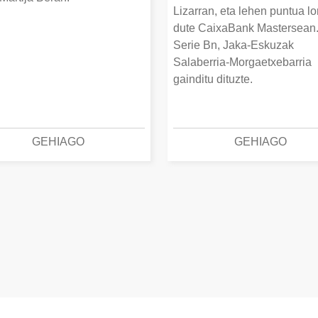
Lizarran, eta lehen puntua lo
dute CaixaBank Mastersean
Serie Bn, Jaka-Eskuzak
Salaberria-Morgaetxebarria
gainditu dituzte.
GEHIAGO
GEHIAGO