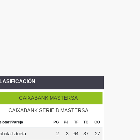
LASIFICACIÓN
CAIXABANK MASTERSA
CAIXABANK SERIE B MASTERSA
elotari/Pareja
PG
PJ
TF
TC
CO
abala-Iztueta
2
3
64
37
27