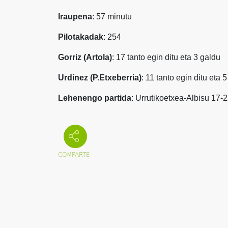
Iraupena
: 57 minutu
Pilotakadak
: 254
Gorriz (Artola)
: 17 tanto egin ditu eta 3 galdu
Urdinez (P.Etxeberria)
: 11 tanto egin ditu eta 
Lehenengo partida
: Urrutikoetxea-Albisu 17