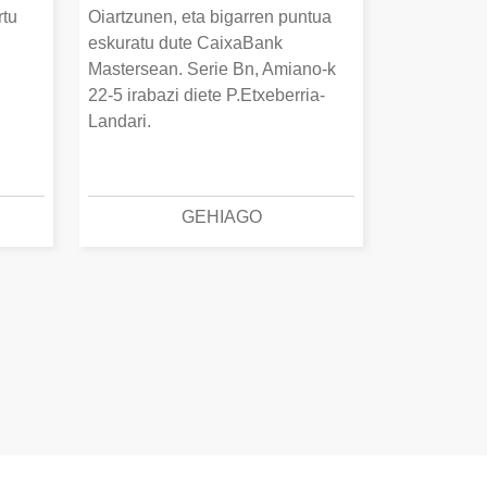
rtu
Oiartzunen, eta bigarren puntua
.
eskuratu dute CaixaBank
Mastersean. Serie Bn, Amiano-k
22-5 irabazi diete P.Etxeberria-
Landari.
GEHIAGO