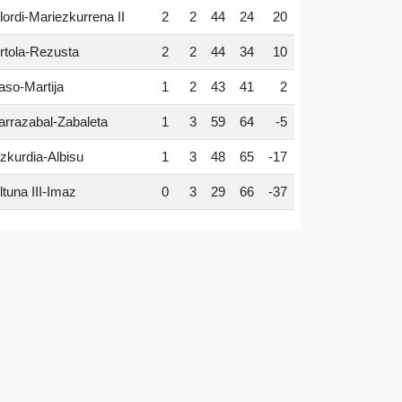
lordi-Mariezkurrena II
2
2
44
24
20
rtola-Rezusta
2
2
44
34
10
aso-Martija
1
2
43
41
2
arrazabal-Zabaleta
1
3
59
64
-5
zkurdia-Albisu
1
3
48
65
-17
ltuna III-Imaz
0
3
29
66
-37