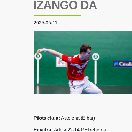
IZANGO DA
2025-05-11
Pilotalekua:
Astelena (Eibar)
Emaitza:
Artola 22-14 P.Etxeberria