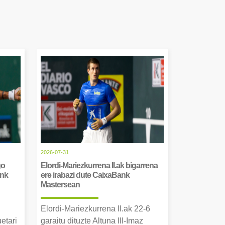
2026-07-31
go
Elordi-Mariezkurrena II.ak bigarrena
ank
ere irabazi dute CaixaBank
Mastersean
Elordi-Mariezkurrena II.ak 22-6
uetari
garaitu dituzte Altuna III-Imaz