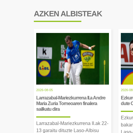
AZKEN ALBISTEAK
2026-08-05
2026-08
Larrazabal-Mariezkurrena II.a Andre
Ezkurd
Maria Zuria Torneoaren finalera
dute 
sailkatu dira
Ezkur
Larrazabal-Mariezkurrena II.ak 22-
bakar
13 garaitu dituzte Laso-Albisu
Laso-