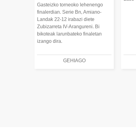
Gasteizko torneoko lehenengo
finalerdian. Serie Bn, Amiano-
Landak 22-12 irabazi diete
Zubizarreta IV-Arangureni. Bi
bikoteak larunbateko finaletan
izango dira.
GEHIAGO