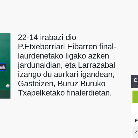
22-14 irabazi dio
P.Etxeberriari Eibarren final-
laurdenetako ligako azken
jardunaldian, eta Larrazabal
izango du aurkari igandean,
C
Gasteizen, Buruz Buruko
Txapelketako finalerdietan.
P
Z