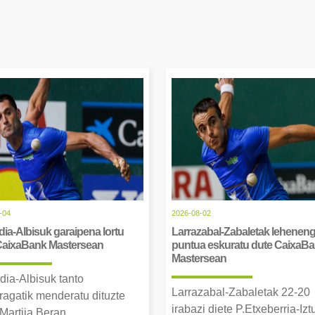
-04
2026-08-02
ia-Albisuk garaipena lortu
Larrazabal-Zabaletak lehenen
CaixaBank Mastersean
puntua eskuratu dute CaixaB
Mastersean
dia-Albisuk tanto
Larrazabal-Zabaletak 22-20
ragatik menderatu dituzte
irabazi diete P.Etxeberria-Izt
Martija Beran.