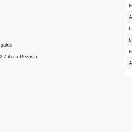
E
A
L
L
5 galdu
E
-22 Zabala-Rezusta
A