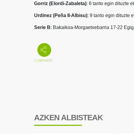
Gorriz (Elordi-Zabaleta)
: 6 tanto egin dituzte 
Urdinez (Peña II-Albisu)
: 9 tanto egin dituzte 
Serie B
: Bakaikoa-Morgaetxebarria 17-22 Egi
AZKEN ALBISTEAK