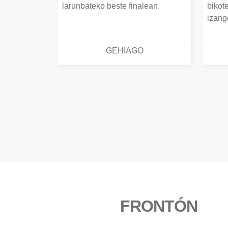
larunbateko beste finalean.
bikot
izang
GEHIAGO
FRONTÓN