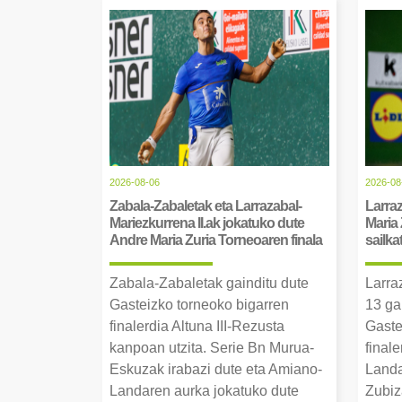
2026-08-06
2026-08
Zabala-Zabaletak eta Larrazabal-
Larraz
Mariezkurrena II.ak jokatuko dute
Maria 
Andre Maria Zuria Torneoaren finala
sailka
Zabala-Zabaletak gainditu dute
Larra
Gasteizko torneoko bigarren
13 ga
finalerdia Altuna III-Rezusta
Gaste
kanpoan utzita. Serie Bn Murua-
final
Eskuzak irabazi dute eta Amiano-
Landa
Landaren aurka jokatuko dute
Zubiz