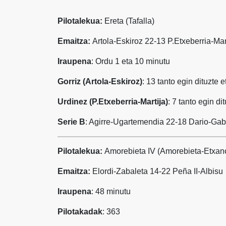
Pilotalekua:
Ereta (Tafalla)
Emaitza:
Artola-Eskiroz 22-13 P.Etxeberria-Mar
Iraupena
: Ordu 1 eta 10 minutu
Gorriz (Artola-Eskiroz)
: 13 tanto egin dituzte 
Urdinez (P.Etxeberria-Martija)
: 7 tanto egin di
Serie B
: Agirre-Ugartemendia 22-18 Dario-Gab
Pilotalekua:
Amorebieta IV (Amorebieta-Etxan
Emaitza:
Elordi-Zabaleta 14-22 Peña II-Albisu
Iraupena
: 48 minutu
Pilotakadak
: 363