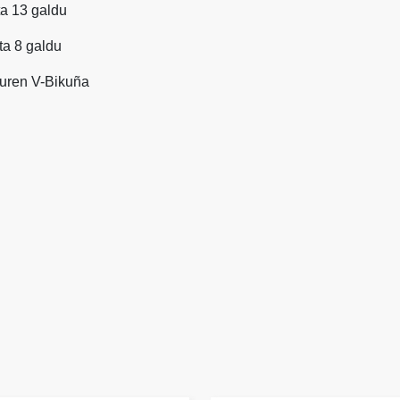
eta 13 galdu
eta 8 galdu
guren V-Bikuña