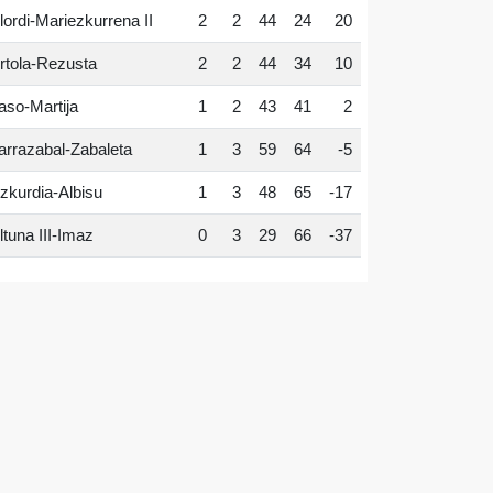
lordi-Mariezkurrena II
2
2
44
24
20
rtola-Rezusta
2
2
44
34
10
aso-Martija
1
2
43
41
2
arrazabal-Zabaleta
1
3
59
64
-5
zkurdia-Albisu
1
3
48
65
-17
ltuna III-Imaz
0
3
29
66
-37