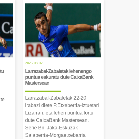
2026-08-02
tu
Larrazabal-Zabaletak lehenengo
puntua eskuratu dute CaixaBank
Mastersean
Larrazabal-Zabaletak 22-20
zte
irabazi diete P.Etxeberria-Iztuetari
Lizarran, eta lehen puntua lortu
dute CaixaBank Mastersean.
Serie Bn, Jaka-Eskuzak
Salaberria-Morgaetxebarria