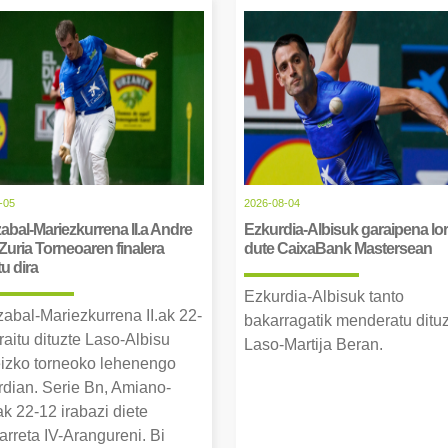
-05
2026-08-04
abal-Mariezkurrena II.a Andre
Ezkurdia-Albisuk garaipena lor
Zuria Torneoaren finalera
dute CaixaBank Mastersean
tu dira
Ezkurdia-Albisuk tanto
zabal-Mariezkurrena II.ak 22-
bakarragatik menderatu ditu
raitu dituzte Laso-Albisu
Laso-Martija Beran.
izko torneoko lehenengo
erdian. Serie Bn, Amiano-
k 22-12 irabazi diete
arreta IV-Arangureni. Bi