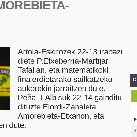
MOREBIETA-
Artola-Eskirozek 22-13 irabazi
diete P.Etxeberria-Martijari
Tafallan, eta matematikoki
finalerdietarako sailkatzeko
C
aukerekin jarraitzen dute.
Peña II-Albisuk 22-14 gainditu
dituzte Elordi-Zabaleta
Amorebieta-Etxanon, eta
P
en dute.
Z