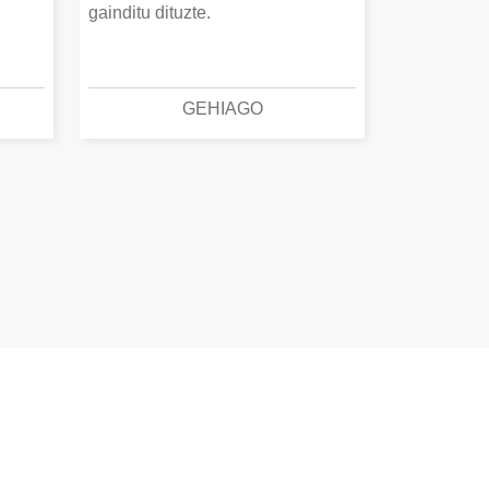
gainditu dituzte.
GEHIAGO