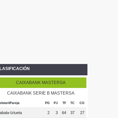
LASIFICACIÓN
CAIXABANK MASTERSA
CAIXABANK SERIE B MASTERSA
elotari/Pareja
PG
PJ
TF
TC
CO
abala-Iztueta
2
3
64
37
27