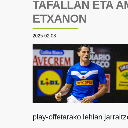
TAFALLAN ETA A
ETXANON
2025-02-08
play-offetarako lehian jarraitz