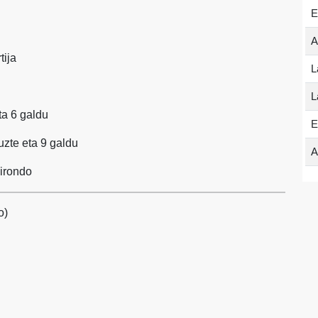
E
A
tija
L
L
eta 6 galdu
E
tuzte eta 9 galdu
A
irondo
o)