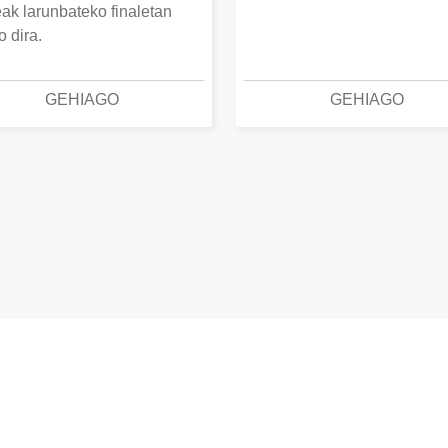
eak larunbateko finaletan
o dira.
GEHIAGO
GEHIAGO