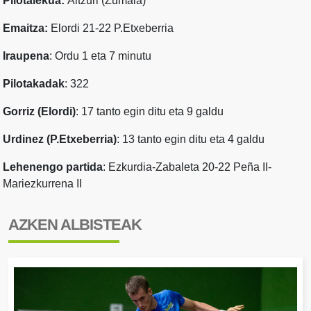
Pilotalekua:
Aitzuri (Zumaia)
Emaitza:
Elordi 21-22 P.Etxeberria
Iraupena
: Ordu 1 eta 7 minutu
Pilotakadak
: 322
Gorriz (Elordi)
: 17 tanto egin ditu eta 9 galdu
Urdinez (P.Etxeberria)
: 13 tanto egin ditu eta 4 galdu
Lehenengo partida
: Ezkurdia-Zabaleta 20-22 Peña II-
Mariezkurrena II
AZKEN ALBISTEAK