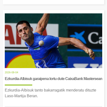
2026-08-04
Ezkurdia-Albisuk garaipena lortu dute CaixaBank Mastersean
Ezkurdia-Albisuk tanto bakarragatik menderatu dituzte
Laso-Martija Beran.