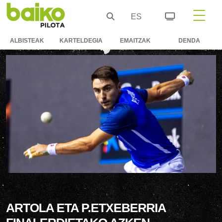
ES
ALBISTEAK
KARTELDEGIA
EMAITZAK
DENDA
ARTOLA ETA P.ETXEBERRIA