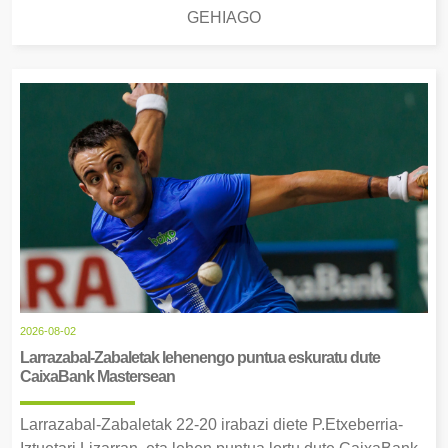
GEHIAGO
2026-08-02
Larrazabal-Zabaletak lehenengo puntua eskuratu dute
CaixaBank Mastersean
Larrazabal-Zabaletak 22-20 irabazi diete P.Etxeberria-