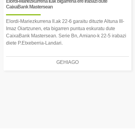
Elordi-Mariezkurrena II.ak bigarrena ere irabazi dute
CaixaBank Mastersean
Elordi-Mariezkurrena II.ak 22-6 garaitu dituzte Altuna III-
Imaz Oiartzunen, eta bigarren puntua eskuratu dute
CaixaBank Mastersean. Serie Bn, Amiano-k 22-5 irabazi
diete P.Etxeberria-Landari.
GEHIAGO