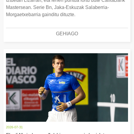
Iztuetari Lizarran, eta lehen puntua lortu dute CaixaBank
Mastersean. Serie Bn, Jaka-Eskuzak Salaberria-
Morgaetxebarria gainditu dituzte.
GEHIAGO
2026-07-31