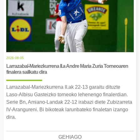
2026-08-05
Larrazabal-Mariezkurrena II.a Andre Maria Zuria Torneoaren
finalera sailkatu dira
Larrazabal-Mariezkurrena II.ak 22-13 garaitu dituzte
Laso-Albisu Gasteizko torneoko lehenengo finalerdian.
Serie Bn, Amiano-Landak 22-12 irabazi diete Zubizarreta
IV-Arangureni. Bi bikoteak larunbateko finaletan izango
dira.
GEHIAGO