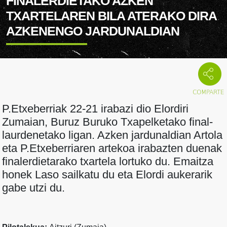
FINALERDIETAKO AZKEN
TXARTELAREN BILA ATERAKO DIRA
AZKENENGO JARDUNALDIAN
P.Etxeberriak 22-21 irabazi dio Elordiri
Zumaian, Buruz Buruko Txapelketako final-
laurdenetako ligan. Azken jardunaldian Artola
eta P.Etxeberriaren artekoa irabazten duenak
finalerdietarako txartela lortuko du. Emaitza
honek Laso sailkatu du eta Elordi aukerarik
gabe utzi du.