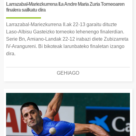
Larrazabal-Mariezkurrena II.a Andre Maria Zuria Torneoaren
finalera sailkatu dira
Larrazabal-Mariezkurrena II.ak 22-13 garaitu dituzte
Laso-Albisu Gasteizko torneoko lehenengo finalerdian.
Serie Bn, Amiano-Landak 22-12 irabazi diete Zubizarreta
IV-Arangureni. Bi bikoteak larunbateko finaletan izango
dira.
GEHIAGO