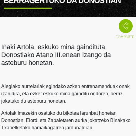
BERRAGERTUKO DA DONOSTIAN
Iñaki Artola, eskuko mina gaindituta,
Donostiako Atano III.enean izango da
asteburu honetan.
Alegiako aurrelariak egindako azken entrenamenduak onak
izan dira, eta ezker eskuko mina gainditu ondoren, berriz
jokatuko du asteburu honetan.
Artolak Imazekin osatuko du bikotea larunbat honetan
Donostian, Elordi eta Zabaletaren aurka jokatzeko Binakako
Txapelketako hamaikagarren jardunaldian.