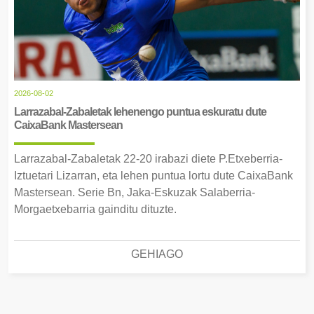
2026-08-02
Larrazabal-Zabaletak lehenengo puntua eskuratu dute
CaixaBank Mastersean
Larrazabal-Zabaletak 22-20 irabazi diete P.Etxeberria-
Iztuetari Lizarran, eta lehen puntua lortu dute CaixaBank
Mastersean. Serie Bn, Jaka-Eskuzak Salaberria-
Morgaetxebarria gainditu dituzte.
GEHIAGO