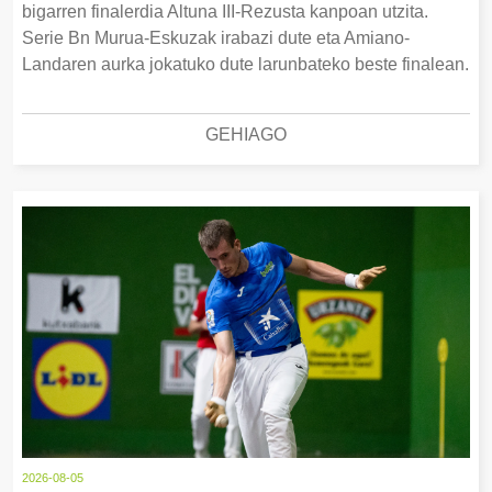
bigarren finalerdia Altuna III-Rezusta kanpoan utzita.
Serie Bn Murua-Eskuzak irabazi dute eta Amiano-
Landaren aurka jokatuko dute larunbateko beste finalean.
GEHIAGO
2026-08-05