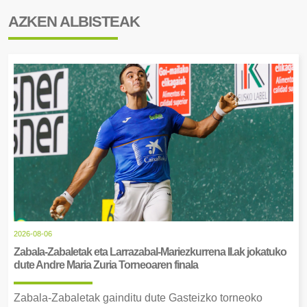
AZKEN ALBISTEAK
2026-08-06
Zabala-Zabaletak eta Larrazabal-Mariezkurrena II.ak jokatuko
dute Andre Maria Zuria Torneoaren finala
Zabala-Zabaletak gainditu dute Gasteizko torneoko