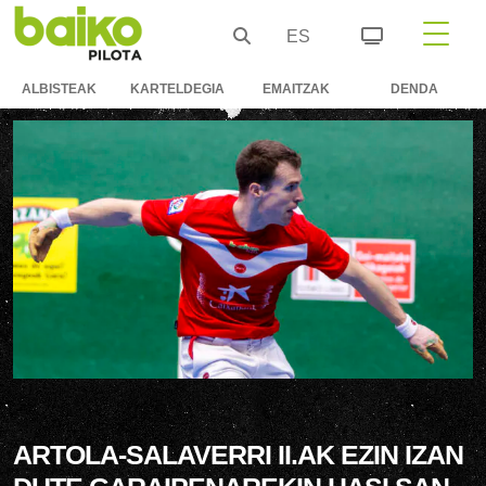
ES
ALBISTEAK
KARTELDEGIA
EMAITZAK
DENDA
ARTOLA-SALAVERRI II.AK EZIN IZAN