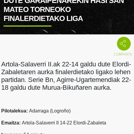
DUTE GARAIPENAREKIN HASI SAN
MATEO TORNEOKO
FINALERDIETAKO LIGA
Artola-Salaverri II.ak 22-14 galdu dute Elordi-
Zabaletaren aurka finalerdietako ligako lehen
partidan. Serie Bn, Agirre-Ugartemendiak 22-
18 galdu dute Murua-Bikuñaren aurka.
Pilotalekua:
Adarraga (Logroño)
Emaitza:
Artola-Salaverri II 14-22 Elordi-Zabaleta