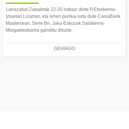
Larrazabal-Zabaletak 22-20 irabazi diete P.Etxeberria-
Iztuetari Lizarran, eta lehen puntua lortu dute CaixaBank
Mastersean. Serie Bn, Jaka-Eskuzak Salaberria-
Morgaetxebarria gainditu dituzte.
GEHIAGO