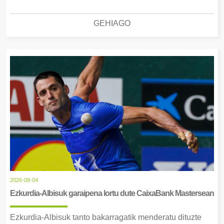
GEHIAGO
2026-08-04
Ezkurdia-Albisuk garaipena lortu dute CaixaBank Mastersean
Ezkurdia-Albisuk tanto bakarragatik menderatu dituzte