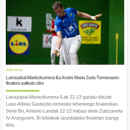
2026-08-05
Larrazabal-Mariezkurrena II.a Andre Maria Zuria Torneoaren
finalera sailkatu dira
Larrazabal-Mariezkurrena II.ak 22-13 garaitu dituzte
Laso-Albisu Gasteizko torneoko lehenengo finalerdian.
Serie Bn, Amiano-Landak 22-12 irabazi diete Zubizarreta
IV-Arangureni. Bi bikoteak larunbateko finaletan izango
dira.