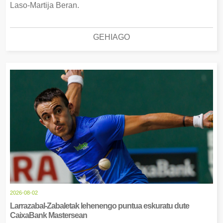
Laso-Martija Beran.
GEHIAGO
2026-08-02
Larrazabal-Zabaletak lehenengo puntua eskuratu dute
CaixaBank Mastersean