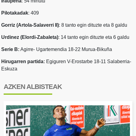
Iraupena
: 54 minutu
Pilotakadak
: 409
Gorriz (Artola-Salaverri II)
: 8 tanto egin dituzte eta 8 galdu
Urdinez (Elordi-Zabaleta)
: 14 tanto egin dituzte eta 6 galdu
Serie B:
Agirre- Ugartemendia 18-22 Murua-Bikuña
Hirugarren partida:
Egiguren V-Erostarbe 18-11 Salaberria-
Eskuza
AZKEN ALBISTEAK