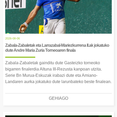
2026-08-06
Zabala-Zabaletak eta Larrazabal-Mariezkurrena II.ak jokatuko
dute Andre Maria Zuria Torneoaren finala
Zabala-Zabaletak gainditu dute Gasteizko torneoko
bigarren finalerdia Altuna III-Rezusta kanpoan utzita.
Serie Bn Murua-Eskuzak irabazi dute eta Amiano-
Landaren aurka jokatuko dute larunbateko beste finalean.
GEHIAGO