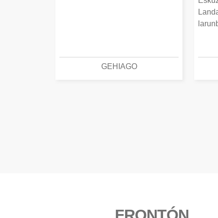
Eskuz
Landa
larun
GEHIAGO
FRONTÓN