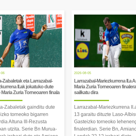
-06
2026-08-05
-Zabaletak eta Larrazabal-
Larrazabal-Mariezkurrena II.a 
kurrena II.ak jokatuko dute
Maria Zuria Torneoaren finaler
Maria Zuria Torneoaren finala
sailkatu dira
a-Zabaletak gainditu dute
Larrazabal-Mariezkurrena II.
izko torneoko bigarren
13 garaitu dituzte Laso-Albis
rdia Altuna III-Rezusta
Gasteizko torneoko lehenen
an utzita. Serie Bn Murua-
finalerdian. Serie Bn, Amian