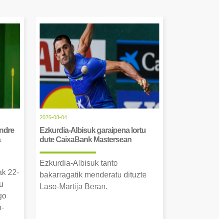
2026-08-04
Andre
Ezkurdia-Albisuk garaipena lortu
a
dute CaixaBank Mastersean
Ezkurdia-Albisuk tanto
ak 22-
bakarragatik menderatu dituzte
u
Laso-Martija Beran.
go
o-