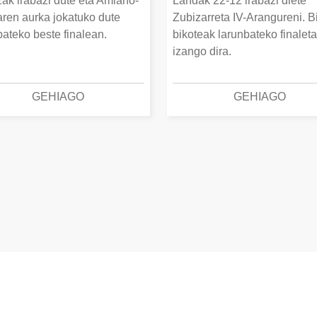
ak irabazi dute eta Amiano-
Landak 22-12 irabazi diete
ren aurka jokatuko dute
Zubizarreta IV-Arangureni. B
bateko beste finalean.
bikoteak larunbateko finalet
izango dira.
GEHIAGO
GEHIAGO