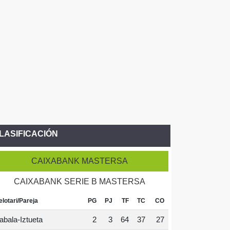
LASIFICACIÓN
CAIXABANK MASTERSA
CAIXABANK SERIE B MASTERSA
elotari/Pareja
PG
PJ
TF
TC
CO
abala-Iztueta
2
3
64
37
27