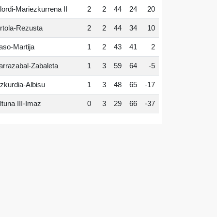
lordi-Mariezkurrena II
2
2
44
24
20
rtola-Rezusta
2
2
44
34
10
aso-Martija
1
2
43
41
2
arrazabal-Zabaleta
1
3
59
64
-5
zkurdia-Albisu
1
3
48
65
-17
ltuna III-Imaz
0
3
29
66
-37