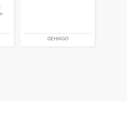
i
an
GEHIAGO