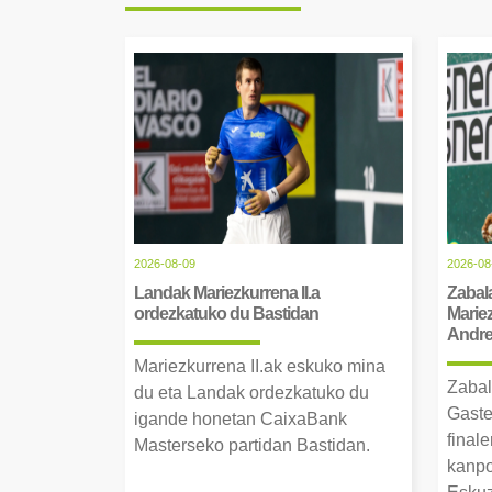
2026-08-09
2026-08
Landak Mariezkurrena II.a
Zabala
ordezkatuko du Bastidan
Mariez
Andre 
Mariezkurrena II.ak eskuko mina
Zabal
du eta Landak ordezkatuko du
Gaste
igande honetan CaixaBank
finale
Masterseko partidan Bastidan.
kanpo