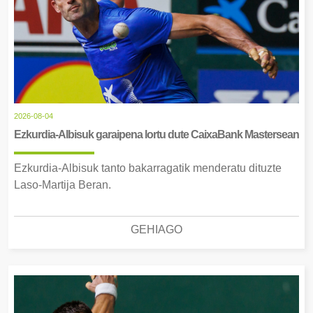
2026-08-04
Ezkurdia-Albisuk garaipena lortu dute CaixaBank Mastersean
Ezkurdia-Albisuk tanto bakarragatik menderatu dituzte
Laso-Martija Beran.
GEHIAGO