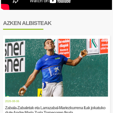
AZKEN ALBISTEAK
2026-08-06
Zabala-Zabaletak eta Larrazabal-Mariezkurrena II.ak jokatuko
dute Andre Maria Zuria Torneoaren finala