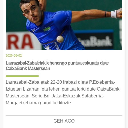
2026-08-02
Larrazabal-Zabaletak lehenengo puntua eskuratu dute
CaixaBank Mastersean
Larrazabal-Zabaletak 22-20 irabazi diete P.Etxeberria-
Iztuetari Lizarran, eta lehen puntua lortu dute CaixaBank
Mastersean. Serie Bn, Jaka-Eskuzak Salaberria-
Morgaetxebarria gainditu dituzte.
GEHIAGO