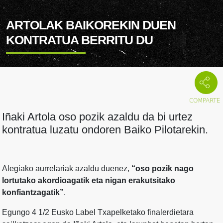
ARTOLAK BAIKOREKIN DUEN
KONTRATUA BERRITU DU
Iñaki Artola oso pozik azaldu da bi urtez
kontratua luzatu ondoren Baiko Pilotarekin.
Alegiako aurrelariak azaldu duenez,
“oso pozik nago
lortutako akordioagatik eta nigan erakutsitako
konfiantzagatik”
.
Egungo 4 1/2 Eusko Label Txapelketako finalerdietara