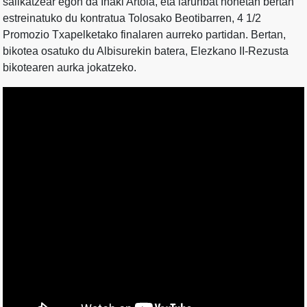
sailkatzear egon da Iñaki Artola, eta larunbat honetan bertan
estreinatuko du kontratua Tolosako Beotibarren, 4 1/2
Promozio Txapelketako finalaren aurreko partidan. Bertan,
bikotea osatuko du Albisurekin batera, Elezkano II-Rezusta
bikotearen aurka jokatzeko.