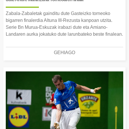
Zabala-Zabaletak gainditu dute Gasteizko torneoko
bigarren finalerdia Altuna III-Rezusta kanpoan utzita.
Serie Bn Murua-Eskuzak irabazi dute eta Amiano-
Landaren aurka jokatuko dute larunbateko beste finalean.
GEHIAGO