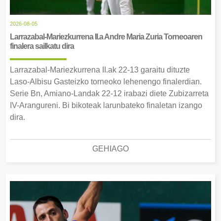
2026-08-05
Larrazabal-Mariezkurrena II.a Andre Maria Zuria Torneoaren
finalera sailkatu dira
Larrazabal-Mariezkurrena II.ak 22-13 garaitu dituzte
Laso-Albisu Gasteizko torneoko lehenengo finalerdian.
Serie Bn, Amiano-Landak 22-12 irabazi diete Zubizarreta
IV-Arangureni. Bi bikoteak larunbateko finaletan izango
dira.
GEHIAGO