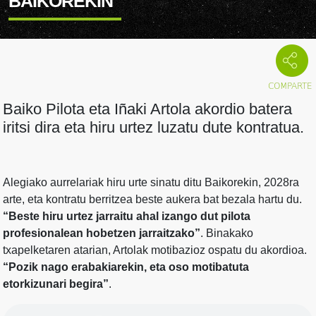
BAIKOREKIN
Baiko Pilota eta Iñaki Artola akordio batera
iritsi dira eta hiru urtez luzatu dute kontratua.
Alegiako aurrelariak hiru urte sinatu ditu Baikorekin, 2028ra
arte, eta kontratu berritzea beste aukera bat bezala hartu du.
“Beste hiru urtez jarraitu ahal izango dut pilota
profesionalean hobetzen jarraitzako”
. Binakako
txapelketaren atarian, Artolak motibazioz ospatu du akordioa.
“Pozik nago erabakiarekin, eta oso motibatuta
etorkizunari begira”
.