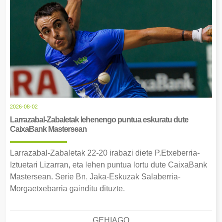
2026-08-02
Larrazabal-Zabaletak lehenengo puntua eskuratu dute
CaixaBank Mastersean
Larrazabal-Zabaletak 22-20 irabazi diete P.Etxeberria-
Iztuetari Lizarran, eta lehen puntua lortu dute CaixaBank
Mastersean. Serie Bn, Jaka-Eskuzak Salaberria-
Morgaetxebarria gainditu dituzte.
GEHIAGO