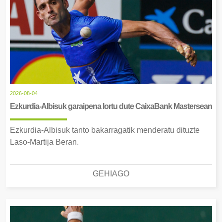
2026-08-04
Ezkurdia-Albisuk garaipena lortu dute CaixaBank Mastersean
Ezkurdia-Albisuk tanto bakarragatik menderatu dituzte
Laso-Martija Beran.
GEHIAGO