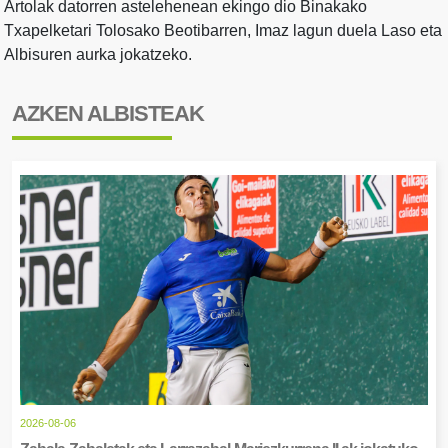
Artolak datorren astelehenean ekingo dio Binakako
Txapelketari Tolosako Beotibarren, Imaz lagun duela Laso eta
Albisuren aurka jokatzeko.
AZKEN ALBISTEAK
2026-08-06