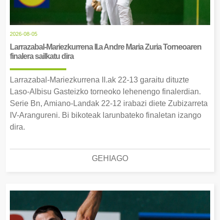
2026-08-05
Larrazabal-Mariezkurrena II.a Andre Maria Zuria Torneoaren
finalera sailkatu dira
Larrazabal-Mariezkurrena II.ak 22-13 garaitu dituzte
Laso-Albisu Gasteizko torneoko lehenengo finalerdian.
Serie Bn, Amiano-Landak 22-12 irabazi diete Zubizarreta
IV-Arangureni. Bi bikoteak larunbateko finaletan izango
dira.
GEHIAGO