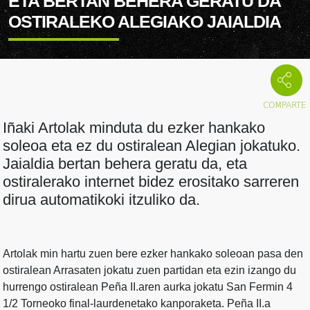
ETA BERTAN BEHERA GERATU DA
OSTIRALEKO ALEGIAKO JAIALDIA
Iñaki Artolak minduta du ezker hankako
soleoa eta ez du ostiralean Alegian jokatuko.
Jaialdia bertan behera geratu da, eta
ostiralerako internet bidez erositako sarreren
dirua automatikoki itzuliko da.
Artolak min hartu zuen bere ezker hankako soleoan pasa den
ostiralean Arrasaten jokatu zuen partidan eta ezin izango du
hurrengo ostiralean Peña II.aren aurka jokatu San Fermin 4
1/2 Torneoko final-laurdenetako kanporaketa. Peña II.a