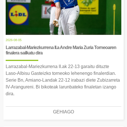
2026-08-05
Larrazabal-Mariezkurrena II.a Andre Maria Zuria Torneoaren
finalera sailkatu dira
Larrazabal-Mariezkurrena II.ak 22-13 garaitu dituzte
Laso-Albisu Gasteizko torneoko lehenengo finalerdian.
Serie Bn, Amiano-Landak 22-12 irabazi diete Zubizarreta
IV-Arangureni. Bi bikoteak larunbateko finaletan izango
dira.
GEHIAGO