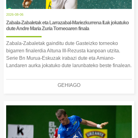
2026-08-06
Zabala-Zabaletak eta Larrazabal-Mariezkurrena II.ak jokatuko
dute Andre Maria Zuria Torneoaren finala
Zabala-Zabaletak gainditu dute Gasteizko torneoko
bigarren finalerdia Altuna III-Rezusta kanpoan utzita.
Serie Bn Murua-Eskuzak irabazi dute eta Amiano-
Landaren aurka jokatuko dute larunbateko beste finalean.
GEHIAGO