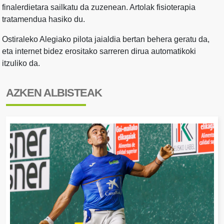
finalerdietara sailkatu da zuzenean. Artolak fisioterapia
tratamendua hasiko du.
Ostiraleko Alegiako pilota jaialdia bertan behera geratu da,
eta internet bidez erositako sarreren dirua automatikoki
itzuliko da.
AZKEN ALBISTEAK