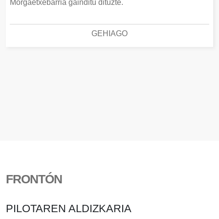
Morgaetxebarria gainditu dituzte.
GEHIAGO
FRONTÓN
PILOTAREN ALDIZKARIA