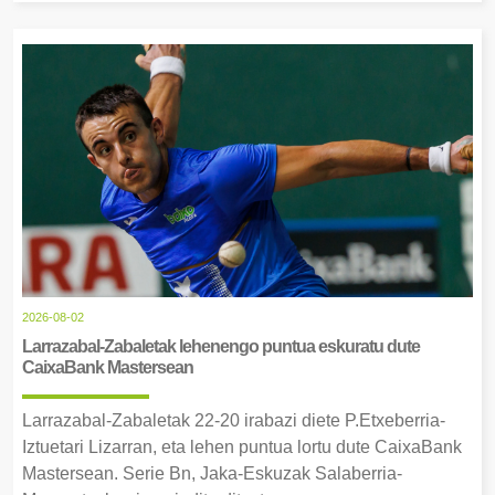
2026-08-02
Larrazabal-Zabaletak lehenengo puntua eskuratu dute
CaixaBank Mastersean
Larrazabal-Zabaletak 22-20 irabazi diete P.Etxeberria-
Iztuetari Lizarran, eta lehen puntua lortu dute CaixaBank
Mastersean. Serie Bn, Jaka-Eskuzak Salaberria-