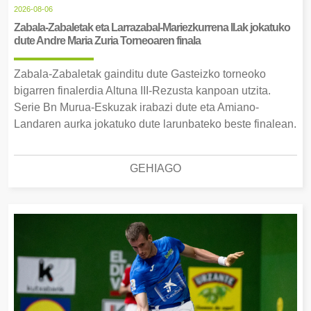
2026-08-06
Zabala-Zabaletak eta Larrazabal-Mariezkurrena II.ak jokatuko
dute Andre Maria Zuria Torneoaren finala
Zabala-Zabaletak gainditu dute Gasteizko torneoko
bigarren finalerdia Altuna III-Rezusta kanpoan utzita.
Serie Bn Murua-Eskuzak irabazi dute eta Amiano-
Landaren aurka jokatuko dute larunbateko beste finalean.
GEHIAGO