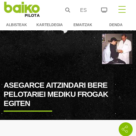
ES
ALBISTEAK
KARTELDEGIA
EMAITZAK
DENDA
ASEGARCE AITZINDARI BERE
PELOTARIEI MEDIKU FROGAK
EGITEN