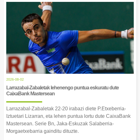
2026-08-02
Larrazabal-Zabaletak lehenengo puntua eskuratu dute
CaixaBank Mastersean
Larrazabal-Zabaletak 22-20 irabazi diete P.Etxeberria-
Iztuetari Lizarran, eta lehen puntua lortu dute CaixaBank
Mastersean. Serie Bn, Jaka-Eskuzak Salaberria-
Morgaetxebarria gainditu dituzte.