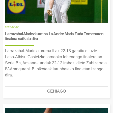
2026-08-05
Larrazabal-Mariezkurrena II.a Andre Maria Zuria Torneoaren
finalera sailkatu dira
Larrazabal-Mariezkurrena II.ak 22-13 garaitu dituzte
Laso-Albisu Gasteizko torneoko lehenengo finalerdian.
Serie Bn, Amiano-Landak 22-12 irabazi diete Zubizarreta
IV-Arangureni. Bi bikoteak larunbateko finaletan izango
dira.
GEHIAGO