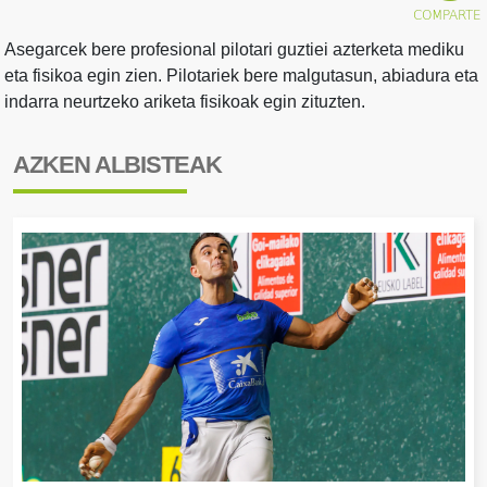
Asegarcek bere profesional pilotari guztiei azterketa mediku
eta fisikoa egin zien. Pilotariek bere malgutasun, abiadura eta
indarra neurtzeko ariketa fisikoak egin zituzten.
AZKEN ALBISTEAK