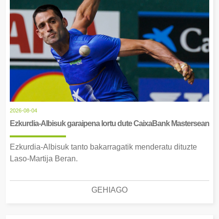
2026-08-04
Ezkurdia-Albisuk garaipena lortu dute CaixaBank Mastersean
Ezkurdia-Albisuk tanto bakarragatik menderatu dituzte
Laso-Martija Beran.
GEHIAGO