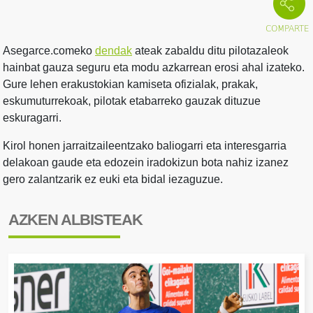
Asegarce.comeko
dendak
ateak zabaldu ditu pilotazaleok
hainbat gauza seguru eta modu azkarrean erosi ahal izateko.
Gure lehen erakustokian kamiseta ofizialak, prakak,
eskumuturrekoak, pilotak etabarreko gauzak dituzue
eskuragarri.
Kirol honen jarraitzaileentzako baliogarri eta interesgarria
delakoan gaude eta edozein iradokizun bota nahiz izanez
gero zalantzarik ez euki eta bidal iezaguzue.
AZKEN ALBISTEAK