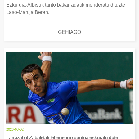
Ezkurdia-Albisuk tanto bakarragatik menderatu dituzte
Laso-Martija Beran.
GEHIAGO
2026-08-02
Larrazabal-Zabaletak lehenengo puntua eskuratu dute