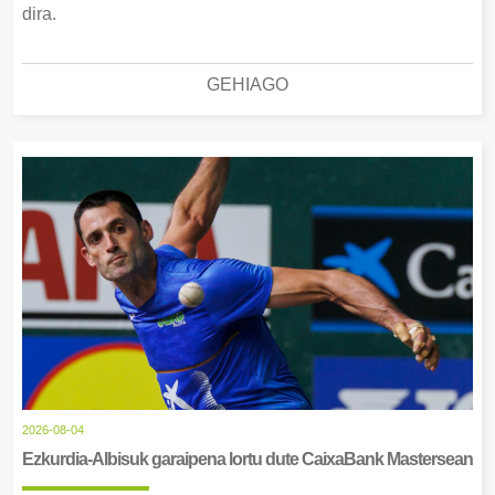
dira.
GEHIAGO
2026-08-04
Ezkurdia-Albisuk garaipena lortu dute CaixaBank Mastersean