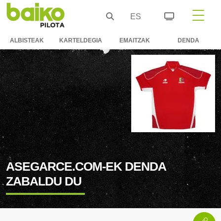
ES
ALBISTEAK
KARTELDEGIA
EMAITZAK
DENDA
ASEGARCE.COM-EK DENDA
ZABALDU DU