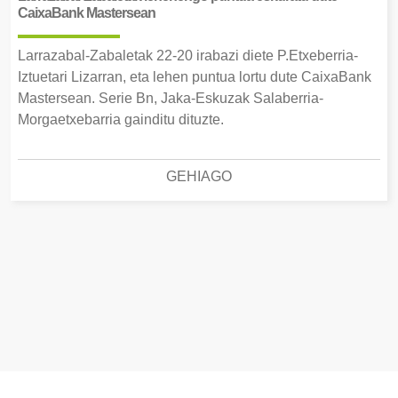
CaixaBank Mastersean
Larrazabal-Zabaletak 22-20 irabazi diete P.Etxeberria-
Iztuetari Lizarran, eta lehen puntua lortu dute CaixaBank
Mastersean. Serie Bn, Jaka-Eskuzak Salaberria-
Morgaetxebarria gainditu dituzte.
GEHIAGO