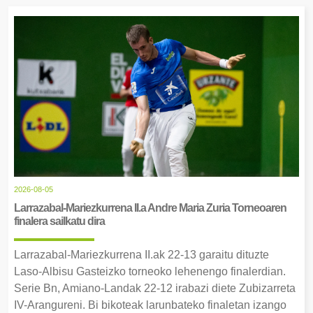
2026-08-05
Larrazabal-Mariezkurrena II.a Andre Maria Zuria Torneoaren
finalera sailkatu dira
Larrazabal-Mariezkurrena II.ak 22-13 garaitu dituzte
Laso-Albisu Gasteizko torneoko lehenengo finalerdian.
Serie Bn, Amiano-Landak 22-12 irabazi diete Zubizarreta
IV-Arangureni. Bi bikoteak larunbateko finaletan izango