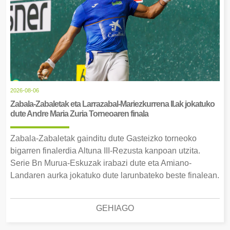
2026-08-06
Zabala-Zabaletak eta Larrazabal-Mariezkurrena II.ak jokatuko
dute Andre Maria Zuria Torneoaren finala
Zabala-Zabaletak gainditu dute Gasteizko torneoko
bigarren finalerdia Altuna III-Rezusta kanpoan utzita.
Serie Bn Murua-Eskuzak irabazi dute eta Amiano-
Landaren aurka jokatuko dute larunbateko beste finalean.
GEHIAGO