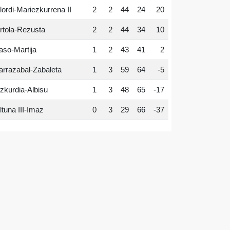
lordi-Mariezkurrena II
2
2
44
24
20
rtola-Rezusta
2
2
44
34
10
aso-Martija
1
2
43
41
2
arrazabal-Zabaleta
1
3
59
64
-5
zkurdia-Albisu
1
3
48
65
-17
ltuna III-Imaz
0
3
29
66
-37