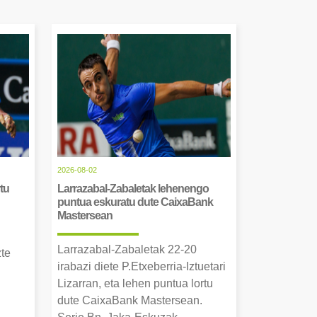
2026-08-02
tu
Larrazabal-Zabaletak lehenengo
puntua eskuratu dute CaixaBank
Mastersean
Larrazabal-Zabaletak 22-20
zte
irabazi diete P.Etxeberria-Iztuetari
Lizarran, eta lehen puntua lortu
dute CaixaBank Mastersean.