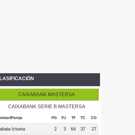
LASIFICACIÓN
CAIXABANK MASTERSA
CAIXABANK SERIE B MASTERSA
elotari/Pareja
PG
PJ
TF
TC
CO
abala-Iztueta
2
3
64
37
27