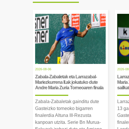
2026-08-06
2026-08
Zabala-Zabaletak eta Larrazabal-
Larraz
Mariezkurrena II.ak jokatuko dute
Maria 
Andre Maria Zuria Torneoaren finala
sailka
Zabala-Zabaletak gainditu dute
Larra
Gasteizko torneoko bigarren
13 ga
finalerdia Altuna III-Rezusta
Gaste
kanpoan utzita. Serie Bn Murua-
final