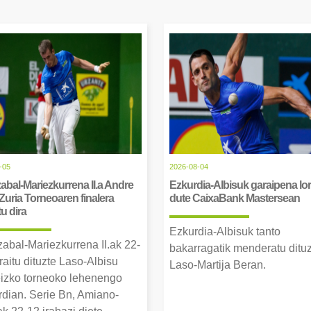
-05
2026-08-04
abal-Mariezkurrena II.a Andre
Ezkurdia-Albisuk garaipena lor
Zuria Torneoaren finalera
dute CaixaBank Mastersean
tu dira
Ezkurdia-Albisuk tanto
zabal-Mariezkurrena II.ak 22-
bakarragatik menderatu ditu
raitu dituzte Laso-Albisu
Laso-Martija Beran.
izko torneoko lehenengo
erdian. Serie Bn, Amiano-