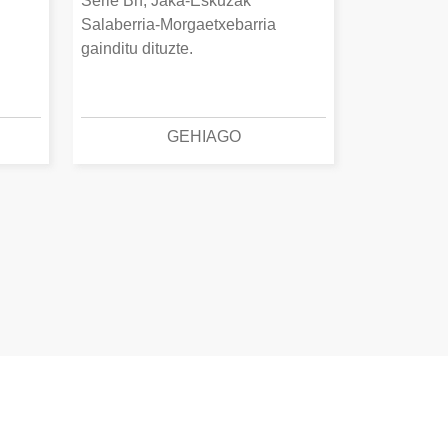
Serie Bn, Jaka-Eskuzak
Salaberria-Morgaetxebarria
gainditu dituzte.
GEHIAGO