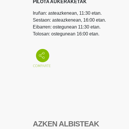
PILOTA AUKERAKETAK
Iruñan: asteazkenean, 11:30 etan.
Sestaon: asteazkenean, 16:00 etan.
Eibarren: ostegunean 11:30 etan.
Tolosan: ostegunean 16:00 etan.
AZKEN ALBISTEAK