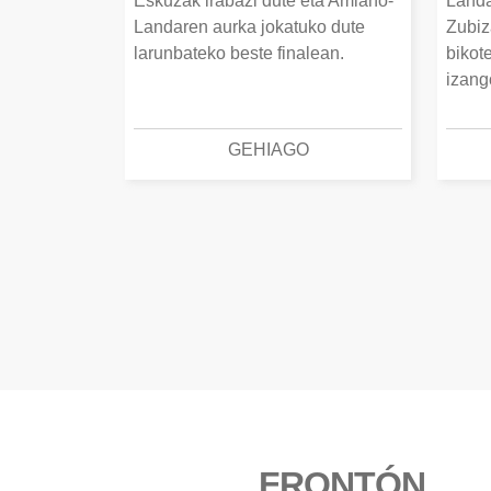
Eskuzak irabazi dute eta Amiano-
Landa
Landaren aurka jokatuko dute
Zubiz
larunbateko beste finalean.
bikot
izang
GEHIAGO
FRONTÓN