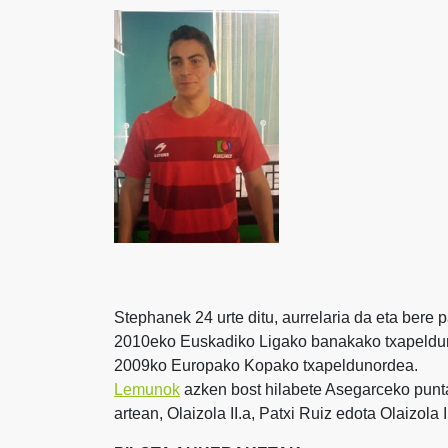
Stephanek 24 urte ditu, aurrelaria da eta bere
2010eko Euskadiko Ligako banakako txapeldu
2009ko Europako Kopako txapeldunordea.
Lemunok
azken bost hilabete Asegarceko punta
artean, Olaizola II.a, Patxi Ruiz edota Olaizola I