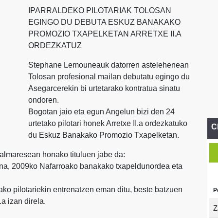
IPARRALDEKO PILOTARIAK TOLOSAN
EGINGO DU DEBUTA ESKUZ BANAKAKO
PROMOZIO TXAPELKETAN ARRETXE II.A
ORDEZKATUZ
Stephane Lemouneauk datorren astelehenean
Tolosan profesional mailan debutatu egingo du
Asegarcerekin bi urtetarako kontratua sinatu
ondoren.
Bogotan jaio eta egun Angelun bizi den 24
urtetako pilotari honek Arretxe II.a ordezkatuko
C
du Eskuz Banakako Promozio Txapelketan.
 palmaresean honako tituluen jabe da:
na, 2009ko Nafarroako banakako txapeldunordea eta
ko pilotariekin entrenatzen eman ditu, beste batzuen
P
.a izan direla.
Z