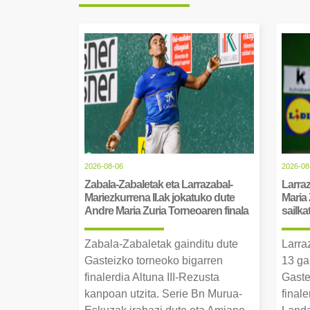
2026-08-06
2026-08
Zabala-Zabaletak eta Larrazabal-
Larraz
Mariezkurrena II.ak jokatuko dute
Maria 
Andre Maria Zuria Torneoaren finala
sailka
Zabala-Zabaletak gainditu dute
Larra
Gasteizko torneoko bigarren
13 ga
finalerdia Altuna III-Rezusta
Gaste
kanpoan utzita. Serie Bn Murua-
final