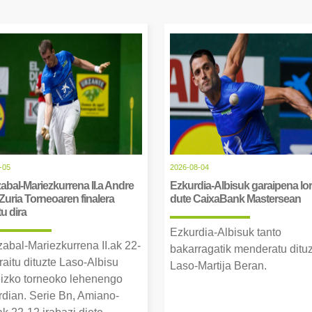
-05
2026-08-04
abal-Mariezkurrena II.a Andre
Ezkurdia-Albisuk garaipena lor
Zuria Torneoaren finalera
dute CaixaBank Mastersean
tu dira
Ezkurdia-Albisuk tanto
zabal-Mariezkurrena II.ak 22-
bakarragatik menderatu ditu
raitu dituzte Laso-Albisu
Laso-Martija Beran.
izko torneoko lehenengo
erdian. Serie Bn, Amiano-