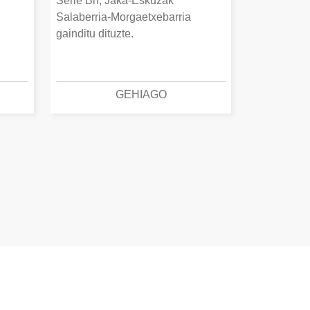
Serie Bn, Jaka-Eskuzak
Salaberria-Morgaetxebarria
gainditu dituzte.
GEHIAGO