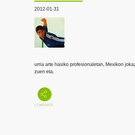
2012-01-31
urria arte hasiko profesionaletan, Mexikon jo
zuen eta.