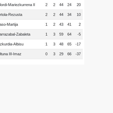
lordi-Mariezkurrena II
2
2
44
24
20
rtola-Rezusta
2
2
44
34
10
aso-Martija
1
2
43
41
2
arrazabal-Zabaleta
1
3
59
64
-5
zkurdia-Albisu
1
3
48
65
-17
ltuna III-Imaz
0
3
29
66
-37