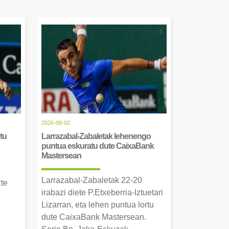
2026-08-02
tu
Larrazabal-Zabaletak lehenengo
puntua eskuratu dute CaixaBank
Mastersean
Larrazabal-Zabaletak 22-20
zte
irabazi diete P.Etxeberria-Iztuetari
Lizarran, eta lehen puntua lortu
dute CaixaBank Mastersean.