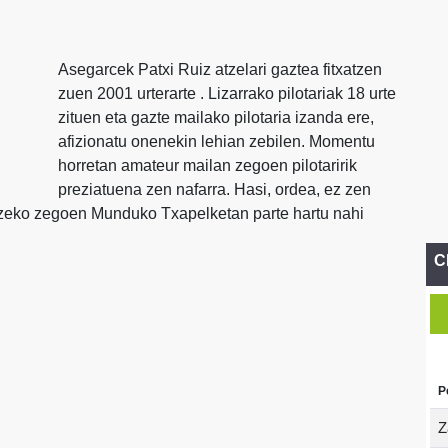
Asegarcek Patxi Ruiz atzelari gaztea fitxatzen
zuen 2001 urterarte . Lizarrako pilotariak 18 urte
zituen eta gazte mailako pilotaria izanda ere,
afizionatu onenekin lehian zebilen. Momentu
horretan amateur mailan zegoen pilotaririk
preziatuena zen nafarra. Hasi, ordea, ez zen
kazeko zegoen Munduko Txapelketan parte hartu nahi
C
P
Z