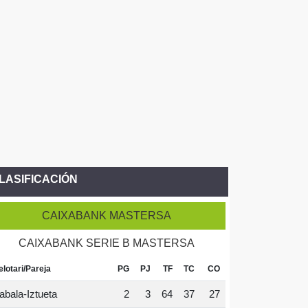
LASIFICACIÓN
CAIXABANK MASTERSA
CAIXABANK SERIE B MASTERSA
elotari/Pareja
PG
PJ
TF
TC
CO
abala-Iztueta
2
3
64
37
27