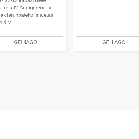
k 22-12 irabazi diete
arreta IV-Arangureni. Bi
eak larunbateko finaletan
o dira.
GEHIAGO
GEHIAGO