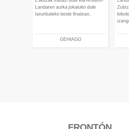
Eskuzak irabazi dute eta Amiano-
Landa
Landaren aurka jokatuko dute
Zubiz
larunbateko beste finalean.
bikot
izang
GEHIAGO
FRONTÓN