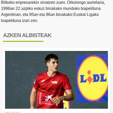
Bilboko enpresarekin sinatzen zuen. Orkoiengo aurrelaria,
1996an 22 azpiko eskuz binakako munduko txapelduna
Argentinan, eta 95an eta 96an binakako Euskal Ligako
txapelduna izan zen.
AZKEN ALBISTEAK