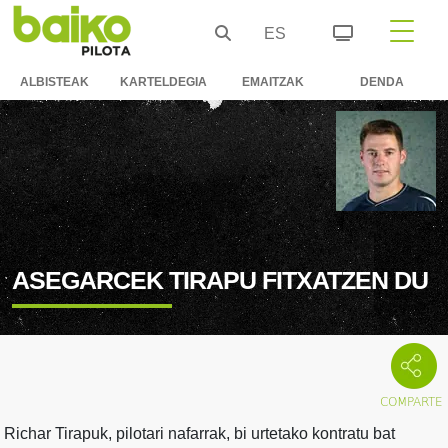
ES
ALBISTEAK
KARTELDEGIA
EMAITZAK
DENDA
ASEGARCEK TIRAPU FITXATZEN DU
Richar Tirapuk, pilotari nafarrak, bi urtetako kontratu bat