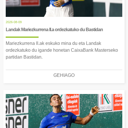
2026-08-09
Landak Mariezkurrena II.a ordezkatuko du Bastidan
Mariezkurrena II.ak eskuko mina du eta Landak
ordezkatuko du igande honetan CaixaBank Masterseko
partidan Bastidan.
GEHIAGO