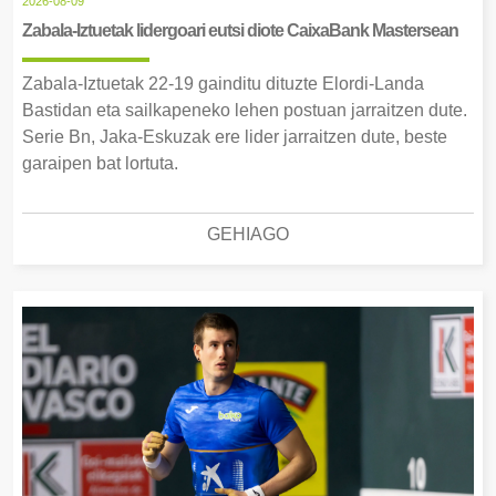
2026-08-09
Zabala-Iztuetak lidergoari eutsi diote CaixaBank Mastersean
Zabala-Iztuetak 22-19 gainditu dituzte Elordi-Landa
Bastidan eta sailkapeneko lehen postuan jarraitzen dute.
Serie Bn, Jaka-Eskuzak ere lider jarraitzen dute, beste
garaipen bat lortuta.
GEHIAGO