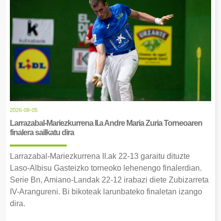
2026-08-05
Larrazabal-Mariezkurrena II.a Andre Maria Zuria Torneoaren
finalera sailkatu dira
Larrazabal-Mariezkurrena II.ak 22-13 garaitu dituzte
Laso-Albisu Gasteizko torneoko lehenengo finalerdian.
Serie Bn, Amiano-Landak 22-12 irabazi diete Zubizarreta
IV-Arangureni. Bi bikoteak larunbateko finaletan izango
dira.