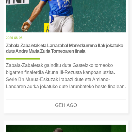
2026-08-06
Zabala-Zabaletak eta Larrazabal-Mariezkurrena II.ak jokatuko
dute Andre Maria Zuria Torneoaren finala
Zabala-Zabaletak gainditu dute Gasteizko torneoko
bigarren finalerdia Altuna III-Rezusta kanpoan utzita.
Serie Bn Murua-Eskuzak irabazi dute eta Amiano-
Landaren aurka jokatuko dute larunbateko beste finalean.
GEHIAGO