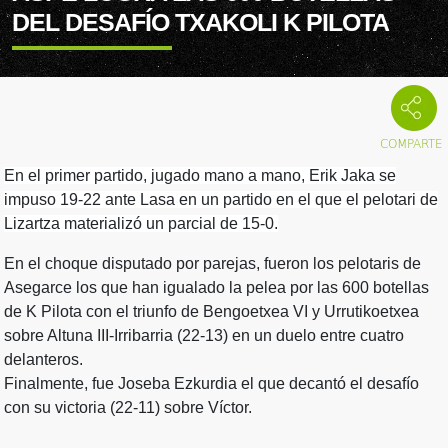
DEL DESAFÍO TXAKOLI K PILOTA
En el primer partido, jugado mano a mano, Erik Jaka se
impuso 19-22 ante Lasa en un partido en el que el pelotari de
Lizartza materializó un parcial de 15-0.
En el choque disputado por parejas, fueron los pelotaris de
Asegarce los que han igualado la pelea por las 600 botellas
de K Pilota con el triunfo de Bengoetxea VI y Urrutikoetxea
sobre Altuna III-Irribarria (22-13) en un duelo entre cuatro
delanteros.
Finalmente, fue Joseba Ezkurdia el que decantó el desafío
con su victoria (22-11) sobre Víctor.