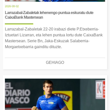
2026-08-02
Larrazabal-Zabaletak lehenengo puntua eskuratu dute
CaixaBank Mastersean
Larrazabal-Zabaletak 22-20 irabazi diete P.Etxeberria-
Iztuetari Lizarran, eta lehen puntua lortu dute CaixaBank
Mastersean. Serie Bn, Jaka-Eskuzak Salaberria-
Morgaetxebarria gainditu dituzte.
GEHIAGO