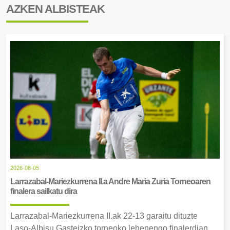
AZKEN ALBISTEAK
2026-08-05
Larrazabal-Mariezkurrena II.a Andre Maria Zuria Torneoaren
finalera sailkatu dira
Larrazabal-Mariezkurrena II.ak 22-13 garaitu dituzte
Laso-Albisu Gasteizko torneoko lehenengo finalerdian.