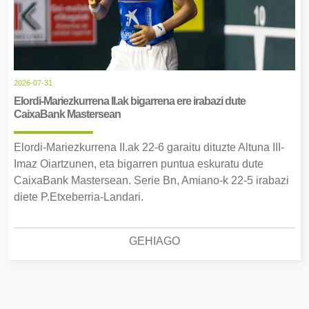
2026-07-31
Elordi-Mariezkurrena II.ak bigarrena ere irabazi dute
CaixaBank Mastersean
Elordi-Mariezkurrena II.ak 22-6 garaitu dituzte Altuna III-
Imaz Oiartzunen, eta bigarren puntua eskuratu dute
CaixaBank Mastersean. Serie Bn, Amiano-k 22-5 irabazi
diete P.Etxeberria-Landari.
GEHIAGO