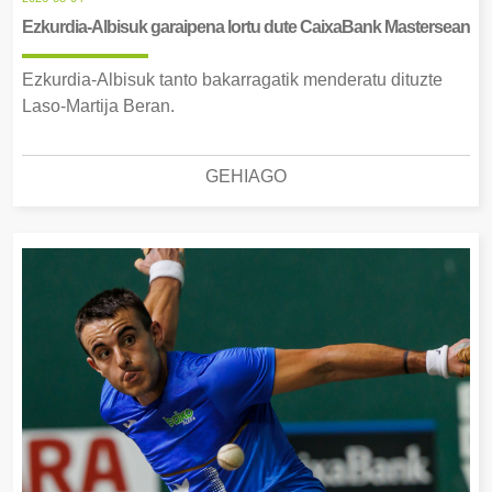
Ezkurdia-Albisuk garaipena lortu dute CaixaBank Mastersean
Ezkurdia-Albisuk tanto bakarragatik menderatu dituzte
Laso-Martija Beran.
GEHIAGO