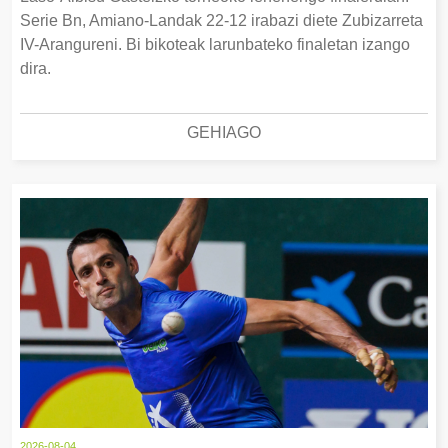
Serie Bn, Amiano-Landak 22-12 irabazi diete Zubizarreta
IV-Arangureni. Bi bikoteak larunbateko finaletan izango
dira.
GEHIAGO
2026-08-04