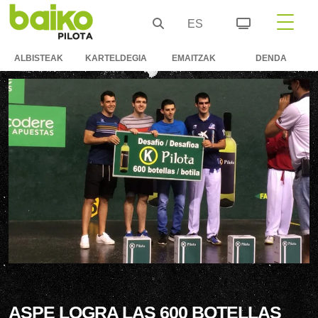
ES
ALBISTEAK
KARTELDEGIA
EMAITZAK
DENDA
ASPE LOGRA LAS 600 BOTELLAS