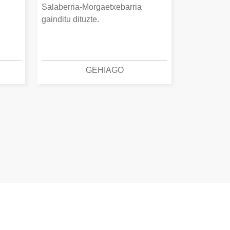
Salaberria-Morgaetxebarria
gainditu dituzte.
GEHIAGO