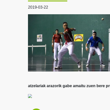
2019-03-22
atzelariak arazorik gabe amaitu zuen bere pr