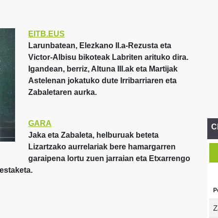
EITB.EUS
Larunbatean, Elezkano II.a-Rezusta eta
Victor-Albisu bikoteak Labriten arituko dira.
Igandean, berriz, Altuna III.ak eta Martijak
Astelenan jokatuko dute Irribarriaren eta
Zabaletaren aurka.
GARA
C
Jaka eta Zabaleta, helburuak beteta
Lizartzako aurrelariak bere hamargarren
garaipena lortu zuen jarraian eta Etxarrengo
estaketa.
P
Z