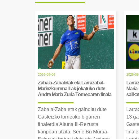
2026-08-06
2026-08
Zabala-Zabaletak eta Larrazabal-
Larraz
Mariezkurrena II.ak jokatuko dute
Maria 
Andre Maria Zuria Torneoaren finala
sailka
Zabala-Zabaletak gainditu dute
Larra
Gasteizko torneoko bigarren
13 ga
finalerdia Altuna III-Rezusta
Gaste
kanpoan utzita. Serie Bn Murua-
final