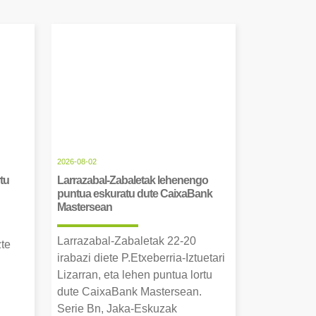
2026-08-02
tu
Larrazabal-Zabaletak lehenengo
puntua eskuratu dute CaixaBank
Mastersean
Larrazabal-Zabaletak 22-20
zte
irabazi diete P.Etxeberria-Iztuetari
Lizarran, eta lehen puntua lortu
dute CaixaBank Mastersean.
Serie Bn, Jaka-Eskuzak