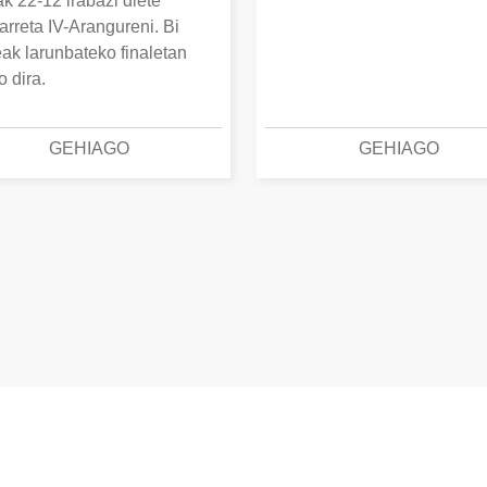
k 22-12 irabazi diete
arreta IV-Arangureni. Bi
eak larunbateko finaletan
o dira.
GEHIAGO
GEHIAGO