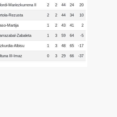
lordi-Mariezkurrena II
2
2
44
24
20
rtola-Rezusta
2
2
44
34
10
aso-Martija
1
2
43
41
2
arrazabal-Zabaleta
1
3
59
64
-5
zkurdia-Albisu
1
3
48
65
-17
ltuna III-Imaz
0
3
29
66
-37