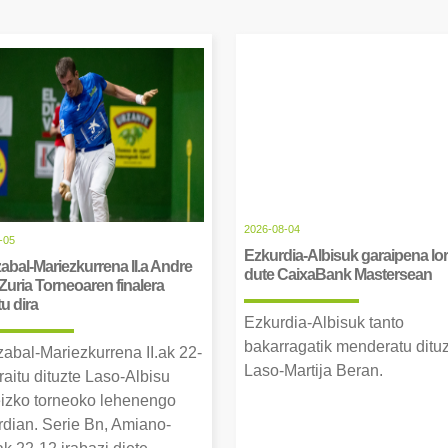
2026-08-04
-05
Ezkurdia-Albisuk garaipena lor
abal-Mariezkurrena II.a Andre
dute CaixaBank Mastersean
Zuria Torneoaren finalera
tu dira
Ezkurdia-Albisuk tanto
bakarragatik menderatu ditu
zabal-Mariezkurrena II.ak 22-
Laso-Martija Beran.
raitu dituzte Laso-Albisu
izko torneoko lehenengo
erdian. Serie Bn, Amiano-