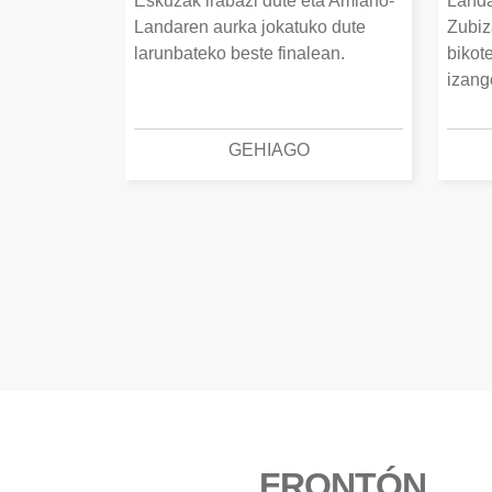
Eskuzak irabazi dute eta Amiano-
Landa
Landaren aurka jokatuko dute
Zubiz
larunbateko beste finalean.
bikot
izang
GEHIAGO
FRONTÓN