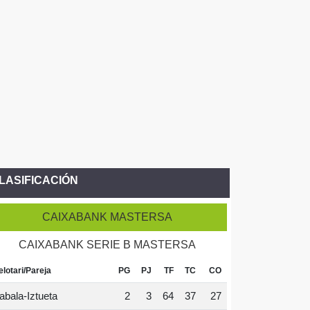
LASIFICACIÓN
CAIXABANK MASTERSA
CAIXABANK SERIE B MASTERSA
elotari/Pareja
PG
PJ
TF
TC
CO
abala-Iztueta
2
3
64
37
27