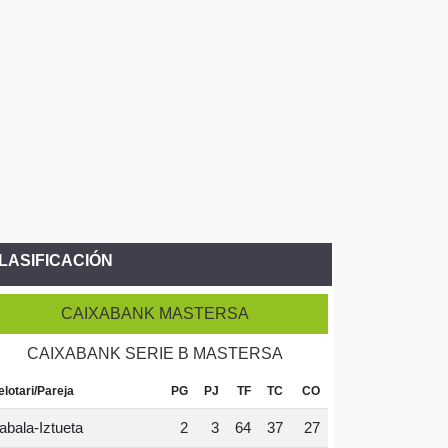
LASIFICACIÓN
CAIXABANK MASTERSA
CAIXABANK SERIE B MASTERSA
elotari/Pareja
PG
PJ
TF
TC
CO
abala-Iztueta
2
3
64
37
27