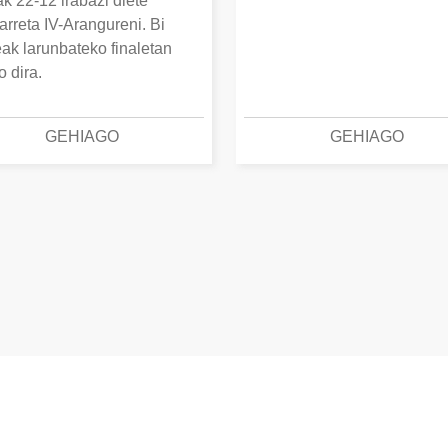
k 22-12 irabazi diete
arreta IV-Arangureni. Bi
eak larunbateko finaletan
o dira.
GEHIAGO
GEHIAGO