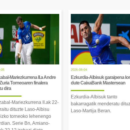
-05
2026-08-04
abal-Mariezkurrena II.a Andre
Ezkurdia-Albisuk garaipena lor
Zuria Torneoaren finalera
dute CaixaBank Mastersean
tu dira
Ezkurdia-Albisuk tanto
zabal-Mariezkurrena II.ak 22-
bakarragatik menderatu ditu
raitu dituzte Laso-Albisu
Laso-Martija Beran.
izko torneoko lehenengo
erdian. Serie Bn, Amiano-