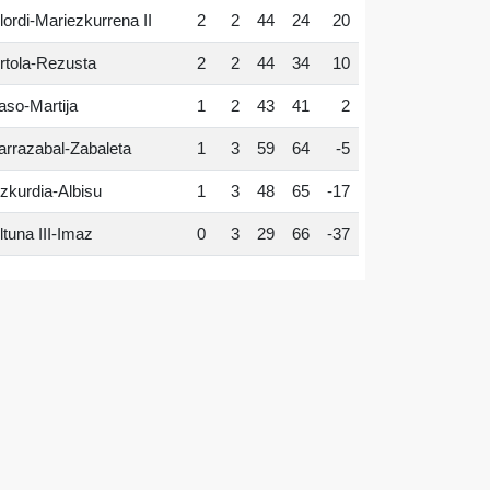
lordi-Mariezkurrena II
2
2
44
24
20
rtola-Rezusta
2
2
44
34
10
aso-Martija
1
2
43
41
2
arrazabal-Zabaleta
1
3
59
64
-5
zkurdia-Albisu
1
3
48
65
-17
ltuna III-Imaz
0
3
29
66
-37