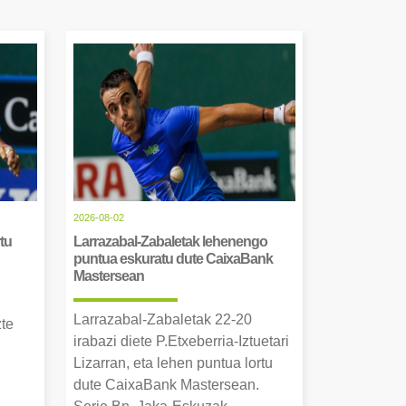
2026-08-02
tu
Larrazabal-Zabaletak lehenengo
puntua eskuratu dute CaixaBank
Mastersean
Larrazabal-Zabaletak 22-20
zte
irabazi diete P.Etxeberria-Iztuetari
Lizarran, eta lehen puntua lortu
dute CaixaBank Mastersean.