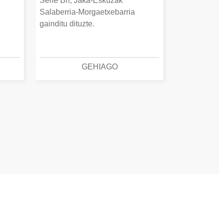
Serie Bn, Jaka-Eskuzak
Salaberria-Morgaetxebarria
gainditu dituzte.
GEHIAGO