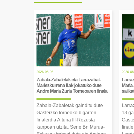
2026-08-06
2026-08
Zabala-Zabaletak eta Larrazabal-
Larraz
Mariezkurrena II.ak jokatuko dute
Maria 
Andre Maria Zuria Torneoaren finala
sailka
Zabala-Zabaletak gainditu dute
Larra
Gasteizko torneoko bigarren
13 ga
finalerdia Altuna III-Rezusta
Gaste
kanpoan utzita. Serie Bn Murua-
final