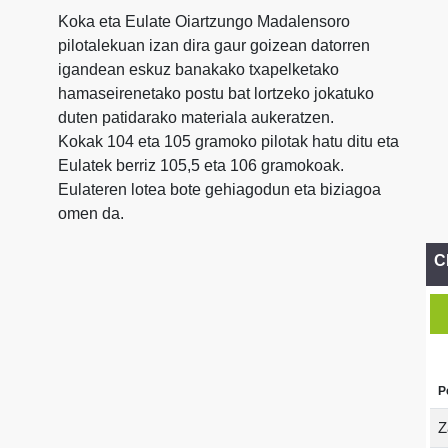
Koka eta Eulate Oiartzungo Madalensoro
pilotalekuan izan dira gaur goizean datorren
igandean eskuz banakako txapelketako
hamaseirenetako postu bat lortzeko jokatuko
duten patidarako materiala aukeratzen.
Kokak 104 eta 105 gramoko pilotak hatu ditu eta
Eulatek berriz 105,5 eta 106 gramokoak.
Eulateren lotea bote gehiagodun eta biziagoa
omen da.
C
P
Z