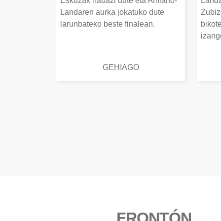
Eskuzak irabazi dute eta Amiano-
Landa
Landaren aurka jokatuko dute
Zubiz
larunbateko beste finalean.
bikot
izang
GEHIAGO
FRONTÓN