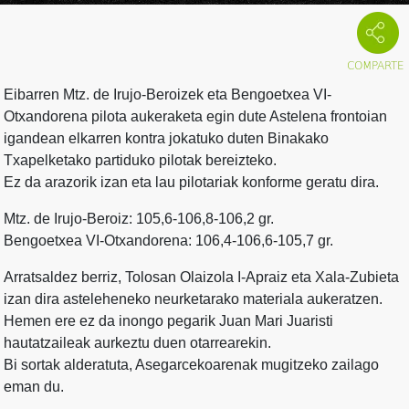
Eibarren Mtz. de Irujo-Beroizek eta Bengoetxea VI-
Otxandorena pilota aukeraketa egin dute Astelena frontoian
igandean elkarren kontra jokatuko duten Binakako
Txapelketako partiduko pilotak bereizteko.
Ez da arazorik izan eta lau pilotariak konforme geratu dira.
Mtz. de Irujo-Beroiz: 105,6-106,8-106,2 gr.
Bengoetxea VI-Otxandorena: 106,4-106,6-105,7 gr.
Arratsaldez berriz, Tolosan Olaizola I-Apraiz eta Xala-Zubieta
izan dira asteleheneko neurketarako materiala aukeratzen.
Hemen ere ez da inongo pegarik Juan Mari Juaristi
hautatzaileak aurkeztu duen otarrearekin.
Bi sortak alderatuta, Asegarcekoarenak mugitzeko zailago
eman du.