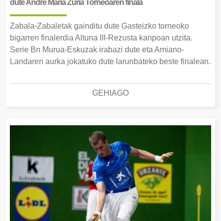
dute Andre Maria Zuria Torneoaren finala
Zabala-Zabaletak gainditu dute Gasteizko torneoko
bigarren finalerdia Altuna III-Rezusta kanpoan utzita.
Serie Bn Murua-Eskuzak irabazi dute eta Amiano-
Landaren aurka jokatuko dute larunbateko beste finalean.
GEHIAGO