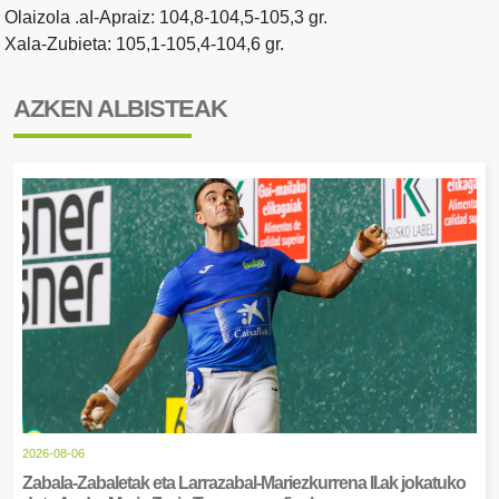
Olaizola .aI-Apraiz: 104,8-104,5-105,3 gr.
Xala-Zubieta: 105,1-105,4-104,6 gr.
AZKEN ALBISTEAK
2026-08-06
Zabala-Zabaletak eta Larrazabal-Mariezkurrena II.ak jokatuko