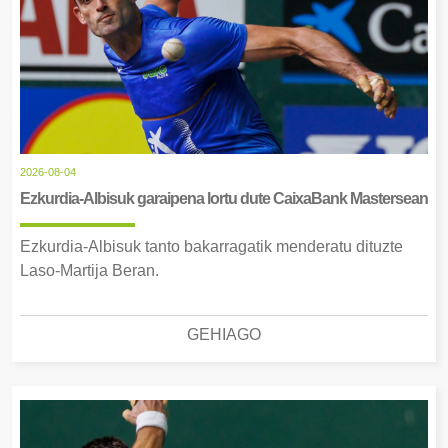
2026-08-04
Ezkurdia-Albisuk garaipena lortu dute CaixaBank Mastersean
Ezkurdia-Albisuk tanto bakarragatik menderatu dituzte
Laso-Martija Beran.
GEHIAGO