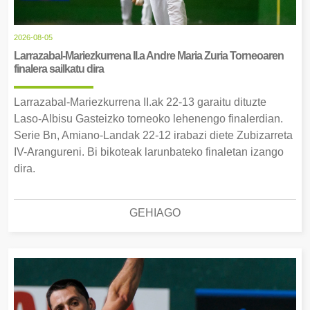
2026-08-05
Larrazabal-Mariezkurrena II.a Andre Maria Zuria Torneoaren
finalera sailkatu dira
Larrazabal-Mariezkurrena II.ak 22-13 garaitu dituzte
Laso-Albisu Gasteizko torneoko lehenengo finalerdian.
Serie Bn, Amiano-Landak 22-12 irabazi diete Zubizarreta
IV-Arangureni. Bi bikoteak larunbateko finaletan izango
dira.
GEHIAGO