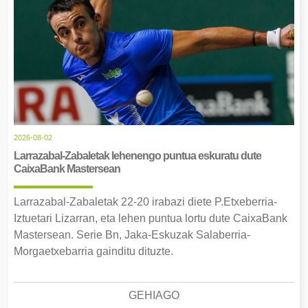
2026-08-02
Larrazabal-Zabaletak lehenengo puntua eskuratu dute
CaixaBank Mastersean
Larrazabal-Zabaletak 22-20 irabazi diete P.Etxeberria-
Iztuetari Lizarran, eta lehen puntua lortu dute CaixaBank
Mastersean. Serie Bn, Jaka-Eskuzak Salaberria-
Morgaetxebarria gainditu dituzte.
GEHIAGO