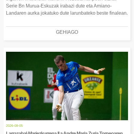
Serie Bn Murua-Eskuzak irabazi dute eta Amiano-
Landaren aurka jokatuko dute larunbateko beste finalean.
GEHIAGO
2026-08-05
Larrazabal-Mariezkurrena II.a Andre Maria Zuria Torneoaren