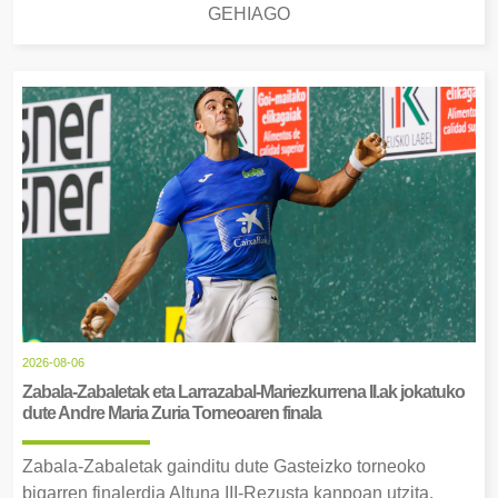
GEHIAGO
2026-08-06
Zabala-Zabaletak eta Larrazabal-Mariezkurrena II.ak jokatuko
dute Andre Maria Zuria Torneoaren finala
Zabala-Zabaletak gainditu dute Gasteizko torneoko
bigarren finalerdia Altuna III-Rezusta kanpoan utzita.