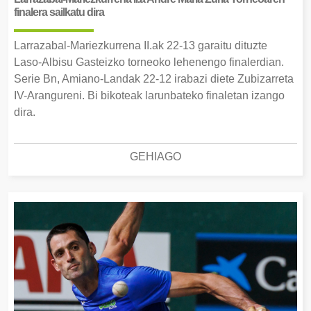
finalera sailkatu dira
Larrazabal-Mariezkurrena II.ak 22-13 garaitu dituzte
Laso-Albisu Gasteizko torneoko lehenengo finalerdian.
Serie Bn, Amiano-Landak 22-12 irabazi diete Zubizarreta
IV-Arangureni. Bi bikoteak larunbateko finaletan izango
dira.
GEHIAGO