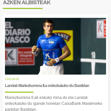
AZKEN ALBISTEAK
2026-08-09
Landak Mariezkurrena II.a ordezkatuko du Bastidan
Mariezkurrena II.ak eskuko mina du eta Landak
ordezkatuko du igande honetan CaixaBank Masterseko
partidan Bastidan.