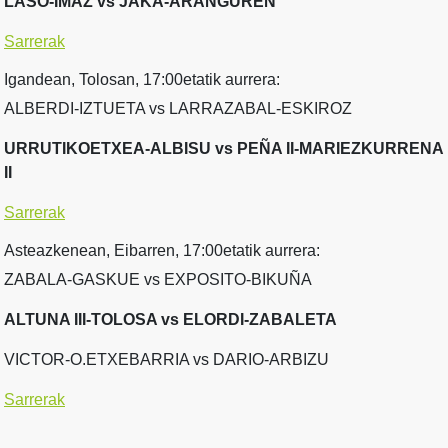
LASO-IMAZ vs JAKA-ARANGUREN
Sarrerak
Igandean, Tolosan, 17:00etatik aurrera:
ALBERDI-IZTUETA vs LARRAZABAL-ESKIROZ
URRUTIKOETXEA-ALBISU vs PEÑA II-MARIEZKURRENA
II
Sarrerak
Asteazkenean, Eibarren, 17:00etatik aurrera:
ZABALA-GASKUE vs EXPOSITO-BIKUÑA
ALTUNA III-TOLOSA vs ELORDI-ZABALETA
VICTOR-O.ETXEBARRIA vs DARIO-ARBIZU
Sarrerak