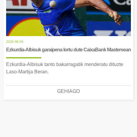
2026-08-04
Ezkurdia-Albisuk garaipena lortu dute CaixaBank Mastersean
Ezkurdia-Albisuk tanto bakarragatik menderatu dituzte
Laso-Martija Beran.
GEHIAGO