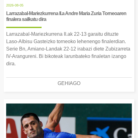
2026-08-05
Larrazabal-Mariezkurrena II.a Andre Maria Zuria Torneoaren
finalera sailkatu dira
Larrazabal-Mariezkurrena II.ak 22-13 garaitu dituzte
Laso-Albisu Gasteizko torneoko lehenengo finalerdian.
Serie Bn, Amiano-Landak 22-12 irabazi diete Zubizarreta
IV-Arangureni. Bi bikoteak larunbateko finaletan izango
dira.
GEHIAGO