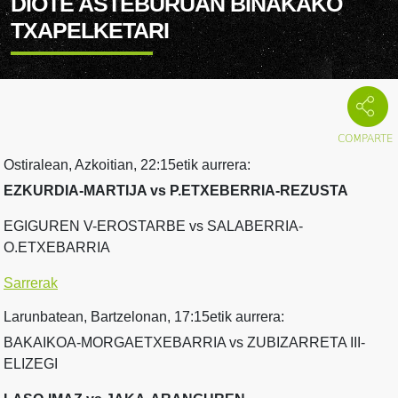
DIOTE ASTEBURUAN BINAKAKO
TXAPELKETARI
Ostiralean, Azkoitian, 22:15etik aurrera:
EZKURDIA-MARTIJA vs P.ETXEBERRIA-REZUSTA
EGIGUREN V-EROSTARBE vs SALABERRIA-
O.ETXEBARRIA
Sarrerak
Larunbatean, Bartzelonan, 17:15etik aurrera:
BAKAIKOA-MORGAETXEBARRIA vs ZUBIZARRETA III-
ELIZEGI