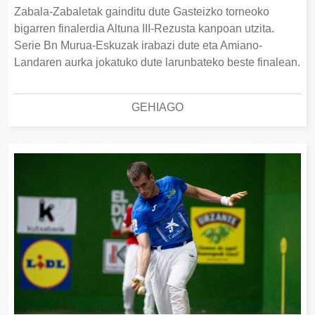
Zabala-Zabaletak gainditu dute Gasteizko torneoko
bigarren finalerdia Altuna III-Rezusta kanpoan utzita.
Serie Bn Murua-Eskuzak irabazi dute eta Amiano-
Landaren aurka jokatuko dute larunbateko beste finalean.
GEHIAGO