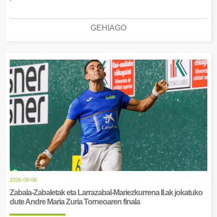
GEHIAGO
2026-08-06
Zabala-Zabaletak eta Larrazabal-Mariezkurrena II.ak jokatuko
dute Andre Maria Zuria Torneoaren finala