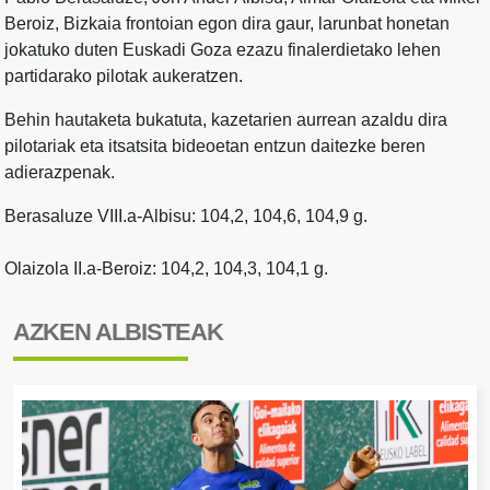
Beroiz, Bizkaia frontoian egon dira gaur, larunbat honetan
jokatuko duten Euskadi Goza ezazu finalerdietako lehen
partidarako pilotak aukeratzen.
Behin hautaketa bukatuta, kazetarien aurrean azaldu dira
pilotariak eta itsatsita bideoetan entzun daitezke beren
adierazpenak.
Berasaluze VIII.a-Albisu: 104,2, 104,6, 104,9 g.
Olaizola II.a-Beroiz: 104,2, 104,3, 104,1 g.
AZKEN ALBISTEAK