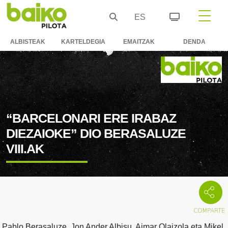
ES
ALBISTEAK
KARTELDEGIA
EMAITZAK
DENDA
“BARCELONARI ERE IRABAZ
DIEZAIOKE” DIO BERASALUZE
VIII.AK
Pablo Berasaluze, Jon Ander Albisu, Aimar Olaizola eta Mikel