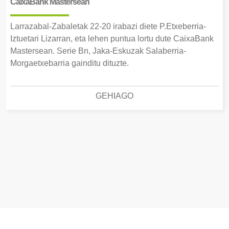
CaixaBank Mastersean
Larrazabal-Zabaletak 22-20 irabazi diete P.Etxeberria-
Iztuetari Lizarran, eta lehen puntua lortu dute CaixaBank
Mastersean. Serie Bn, Jaka-Eskuzak Salaberria-
Morgaetxebarria gainditu dituzte.
GEHIAGO