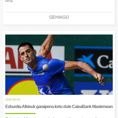
dira.
GEHIAGO
2026-08-04
Ezkurdia-Albisuk garaipena lortu dute CaixaBank Mastersean