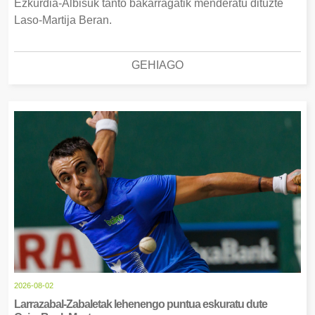
Ezkurdia-Albisuk tanto bakarragatik menderatu dituzte
Laso-Martija Beran.
GEHIAGO
2026-08-02
Larrazabal-Zabaletak lehenengo puntua eskuratu dute