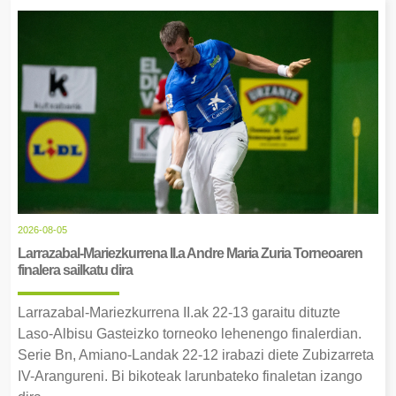
2026-08-05
Larrazabal-Mariezkurrena II.a Andre Maria Zuria Torneoaren
finalera sailkatu dira
Larrazabal-Mariezkurrena II.ak 22-13 garaitu dituzte
Laso-Albisu Gasteizko torneoko lehenengo finalerdian.
Serie Bn, Amiano-Landak 22-12 irabazi diete Zubizarreta
IV-Arangureni. Bi bikoteak larunbateko finaletan izango