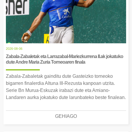
2026-08-06
Zabala-Zabaletak eta Larrazabal-Mariezkurrena II.ak jokatuko
dute Andre Maria Zuria Torneoaren finala
Zabala-Zabaletak gainditu dute Gasteizko torneoko
bigarren finalerdia Altuna III-Rezusta kanpoan utzita.
Serie Bn Murua-Eskuzak irabazi dute eta Amiano-
Landaren aurka jokatuko dute larunbateko beste finalean.
GEHIAGO