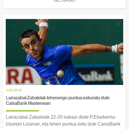
GEHIAGO
2026-08-02
Larrazabal-Zabaletak lehenengo puntua eskuratu dute
CaixaBank Mastersean
Larrazabal-Zabaletak 22-20 irabazi diete P.Etxeberria-
Iztuetari Lizarran, eta lehen puntua lortu dute CaixaBank