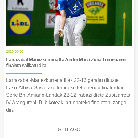
2026-08-05
Larrazabal-Mariezkurrena II.a Andre Maria Zuria Torneoaren
finalera sailkatu dira
Larrazabal-Mariezkurrena II.ak 22-13 garaitu dituzte
Laso-Albisu Gasteizko torneoko lehenengo finalerdian.
Serie Bn, Amiano-Landak 22-12 irabazi diete Zubizarreta
IV-Arangureni. Bi bikoteak larunbateko finaletan izango
dira.
GEHIAGO