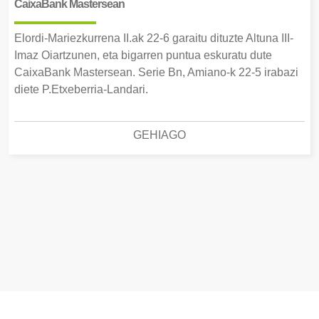
CaixaBank Mastersean
Elordi-Mariezkurrena II.ak 22-6 garaitu dituzte Altuna III-
Imaz Oiartzunen, eta bigarren puntua eskuratu dute
CaixaBank Mastersean. Serie Bn, Amiano-k 22-5 irabazi
diete P.Etxeberria-Landari.
GEHIAGO