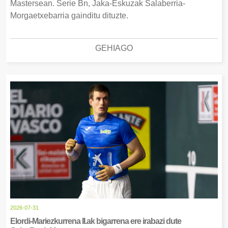
Mastersean. Serie Bn, Jaka-Eskuzak Salaberria-
Morgaetxebarria gainditu dituzte.
GEHIAGO
2026-07-31
Elordi-Mariezkurrena II.ak bigarrena ere irabazi dute