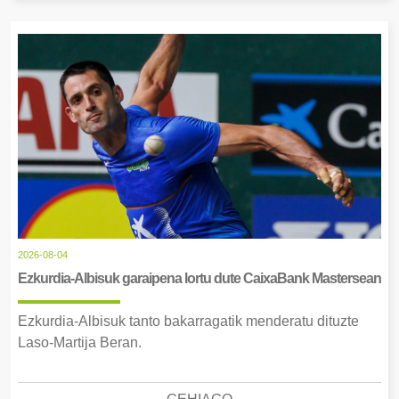
2026-08-04
Ezkurdia-Albisuk garaipena lortu dute CaixaBank Mastersean
Ezkurdia-Albisuk tanto bakarragatik menderatu dituzte
Laso-Martija Beran.