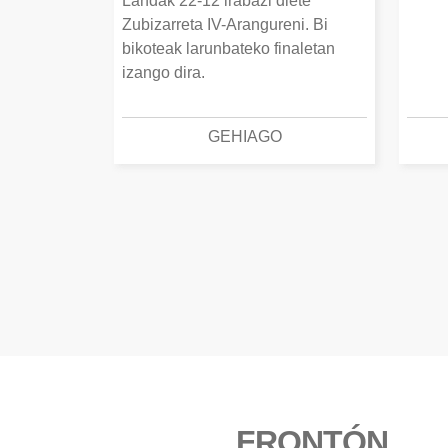
Landak 22-12 irabazi diete
Zubizarreta IV-Arangureni. Bi
bikoteak larunbateko finaletan
izango dira.
GEHIAGO
FRONTÓN