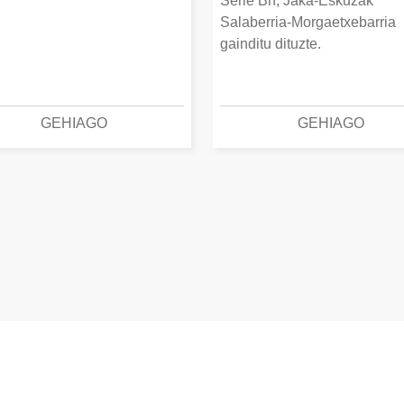
Serie Bn, Jaka-Eskuzak
Salaberria-Morgaetxebarria
gainditu dituzte.
GEHIAGO
GEHIAGO