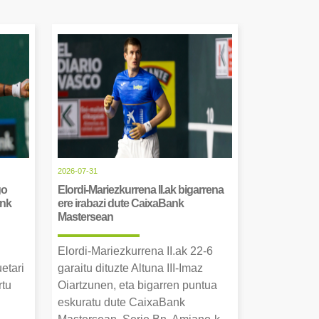
2026-07-31
go
Elordi-Mariezkurrena II.ak bigarrena
ank
ere irabazi dute CaixaBank
Mastersean
Elordi-Mariezkurrena II.ak 22-6
uetari
garaitu dituzte Altuna III-Imaz
rtu
Oiartzunen, eta bigarren puntua
.
eskuratu dute CaixaBank