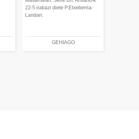
Mastersean. Serie Bn, Amiano-k
22-5 irabazi diete P.Etxeberria-
Landari.
GEHIAGO