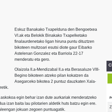
Eskuz Banakako Txapelduna den Bengoetxea
VI.ak eta Belokik Binakako Txapelketako
finalaurdenetako ligan hiruna puntu dituztzen
bikoteen multzoari esutsi diote gaur Eibarko
Astelenan Gonzalez eta Barriola 22-17
menderatu eta gero.
C
Olaizola II.a-Mendizabal II.a eta Berasaluze VIII-
Begino bikoteen atzeko pilan kokatzen da
Asegarceko bikotea 2 puntuz dauzkaten Xala-
etik.
n askokoa egin behar izan dute aurkariak menderatzeko
P
ua izan baita lau pilotarien aldetik huts batzu egin ere.
Z
zaleengan jokuan zegoen puntuagatik.