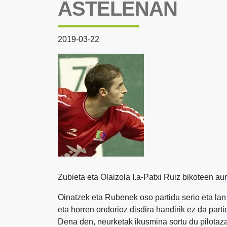
ASTELENAN
2019-03-22
Zubieta eta Olaizola I.a-Patxi Ruiz bikoteen aurr
Oinatzek eta Rubenek oso partidu serio eta la
eta horren ondorioz disdira handirik ez da partid
Dena den, neurketak ikusmina sortu du pilota