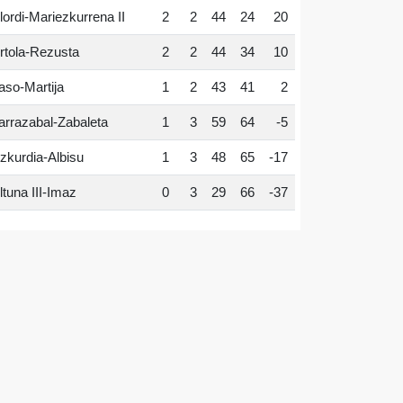
lordi-Mariezkurrena II
2
2
44
24
20
rtola-Rezusta
2
2
44
34
10
aso-Martija
1
2
43
41
2
arrazabal-Zabaleta
1
3
59
64
-5
zkurdia-Albisu
1
3
48
65
-17
ltuna III-Imaz
0
3
29
66
-37