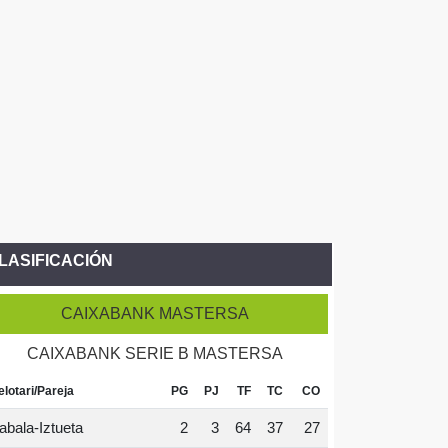
LASIFICACIÓN
CAIXABANK MASTERSA
CAIXABANK SERIE B MASTERSA
elotari/Pareja
PG
PJ
TF
TC
CO
abala-Iztueta
2
3
64
37
27