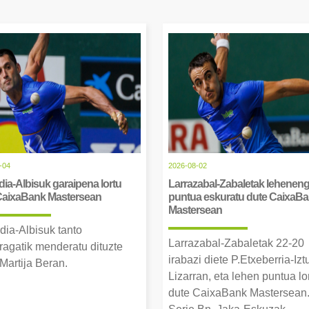
-04
2026-08-02
ia-Albisuk garaipena lortu
Larrazabal-Zabaletak lehenen
CaixaBank Mastersean
puntua eskuratu dute CaixaB
Mastersean
dia-Albisuk tanto
Larrazabal-Zabaletak 22-20
ragatik menderatu dituzte
irabazi diete P.Etxeberria-Izt
Martija Beran.
Lizarran, eta lehen puntua lo
dute CaixaBank Mastersean