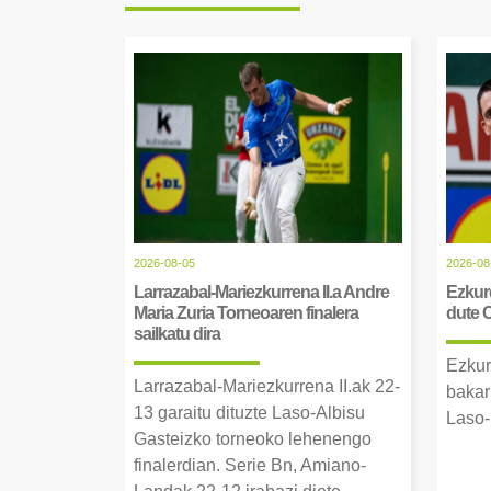
2026-08-05
2026-08
Larrazabal-Mariezkurrena II.a Andre
Ezkurd
Maria Zuria Torneoaren finalera
dute 
sailkatu dira
Ezkur
Larrazabal-Mariezkurrena II.ak 22-
bakar
13 garaitu dituzte Laso-Albisu
Laso-
Gasteizko torneoko lehenengo
finalerdian. Serie Bn, Amiano-