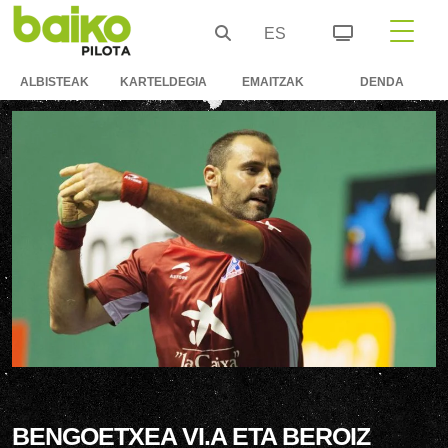
ES
ALBISTEAK
KARTELDEGIA
EMAITZAK
DENDA
BENGOETXEA VI.A ETA BEROIZ