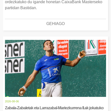
ordezkatuko du igande honetan CaixaBank Masterseko
partidan Bastidan.
GEHIAGO
2026-08-06
Zabala-Zabaletak eta Larrazabal-Mariezkurrena II.ak jokatuko