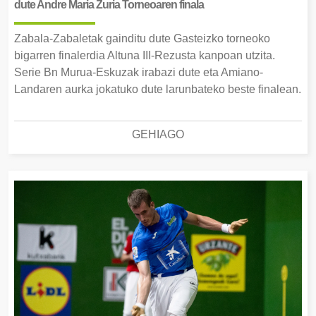
dute Andre Maria Zuria Torneoaren finala
Zabala-Zabaletak gainditu dute Gasteizko torneoko
bigarren finalerdia Altuna III-Rezusta kanpoan utzita.
Serie Bn Murua-Eskuzak irabazi dute eta Amiano-
Landaren aurka jokatuko dute larunbateko beste finalean.
GEHIAGO