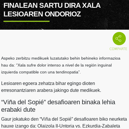
FINALEAN SARTU DIRA XALA
LESIOAREN ONDORIOZ
Aspeko zerbitzu medikuek luzatutako behin behineko informazioa
hau da: “Xala sufre dolor intenso a nivel de la región inguinal
izquierda compatible con una tendinopatia”.
Lesioaren egoera zehatza bihar egingo dioten
erresonantziaren arabera jakingo dute medikuek.
“Viña del Sopié” desafioaren binaka lehia
erabaki dute
Gaur jokatuko den “Viña del Sopié” desafioaren biko neurketa
hauxe izango da: Olaizola II-Untoria vs. Ezkurdia-Zabaleta