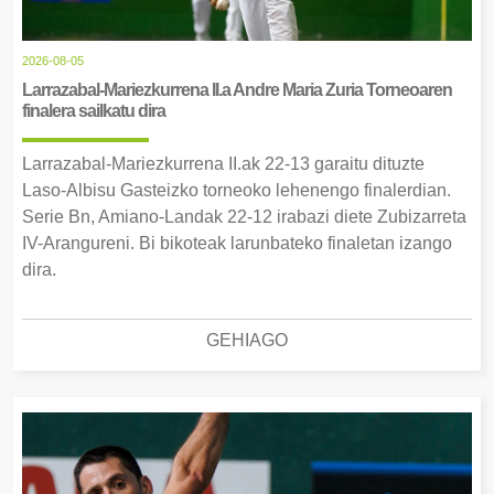
2026-08-05
Larrazabal-Mariezkurrena II.a Andre Maria Zuria Torneoaren
finalera sailkatu dira
Larrazabal-Mariezkurrena II.ak 22-13 garaitu dituzte
Laso-Albisu Gasteizko torneoko lehenengo finalerdian.
Serie Bn, Amiano-Landak 22-12 irabazi diete Zubizarreta
IV-Arangureni. Bi bikoteak larunbateko finaletan izango
dira.
GEHIAGO