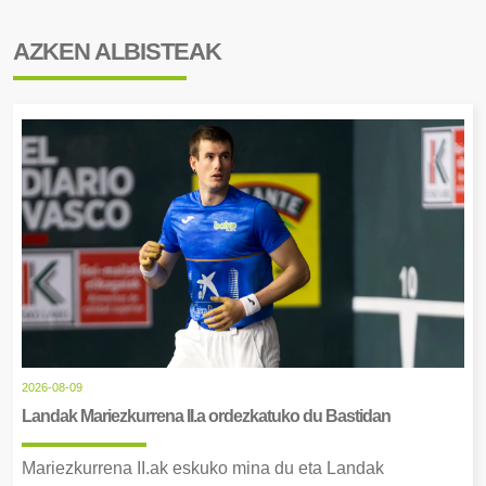
AZKEN ALBISTEAK
2026-08-09
Landak Mariezkurrena II.a ordezkatuko du Bastidan
Mariezkurrena II.ak eskuko mina du eta Landak