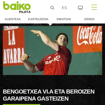
ES
ALBISTEAK
KARTELDEGIA
EMAITZAK
DENDA
BENGOETXEA VI.A ETA BEROIZEN
GARAIPENA GASTEIZEN