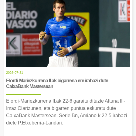
2026-07-31
Elordi-Mariezkurrena II.ak bigarrena ere irabazi dute
CaixaBank Mastersean
Elordi-Mariezkurrena II.ak 22-6 garaitu dituzte Altuna III-
Imaz Oiartzunen, eta bigarren puntua eskuratu dute
CaixaBank Mastersean. Serie Bn, Amiano-k 22-5 irabazi
diete P.Etxeberria-Landari.