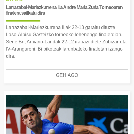
Larrazabal-Mariezkurrena II.a Andre Maria Zuria Torneoaren
finalera sailkatu dira
Larrazabal-Mariezkurrena II.ak 22-13 garaitu dituzte
Laso-Albisu Gasteizko torneoko lehenengo finalerdian.
Serie Bn, Amiano-Landak 22-12 irabazi diete Zubizarreta
IV-Arangureni. Bi bikoteak larunbateko finaletan izango
dira.
GEHIAGO