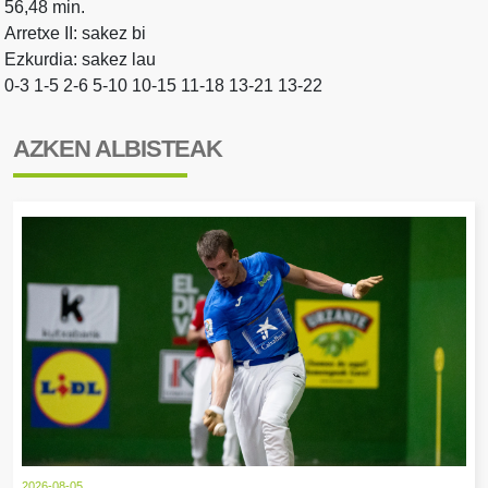
56,48 min.
Arretxe II: sakez bi
Ezkurdia: sakez lau
0-3 1-5 2-6 5-10 10-15 11-18 13-21 13-22
AZKEN ALBISTEAK
2026-08-05