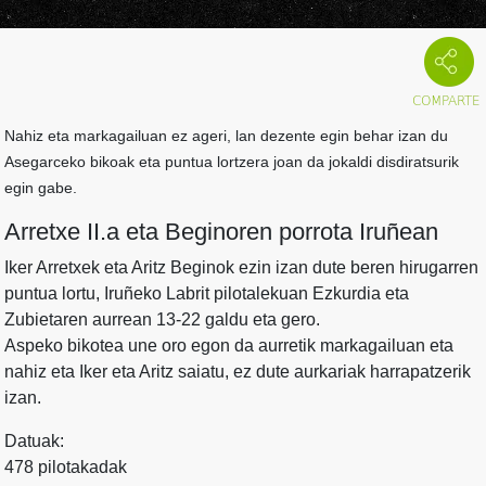
Nahiz eta markagailuan ez ageri, lan dezente egin behar izan du
Asegarceko bikoak eta puntua lortzera joan da jokaldi disdiratsurik
egin gabe.
Arretxe II.a eta Beginoren porrota Iruñean
Iker Arretxek eta Aritz Beginok ezin izan dute beren hirugarren
puntua lortu, Iruñeko Labrit pilotalekuan Ezkurdia eta
Zubietaren aurrean 13-22 galdu eta gero.
Aspeko bikotea une oro egon da aurretik markagailuan eta
nahiz eta Iker eta Aritz saiatu, ez dute aurkariak harrapatzerik
izan.
Datuak:
478 pilotakadak