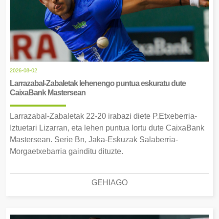
2026-08-02
Larrazabal-Zabaletak lehenengo puntua eskuratu dute
CaixaBank Mastersean
Larrazabal-Zabaletak 22-20 irabazi diete P.Etxeberria-
Iztuetari Lizarran, eta lehen puntua lortu dute CaixaBank
Mastersean. Serie Bn, Jaka-Eskuzak Salaberria-
Morgaetxebarria gainditu dituzte.
GEHIAGO