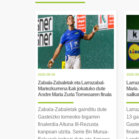
2026-08-06
2026-08
Zabala-Zabaletak eta Larrazabal-
Larraz
Mariezkurrena II.ak jokatuko dute
Maria 
Andre Maria Zuria Torneoaren finala
sailka
Zabala-Zabaletak gainditu dute
Larra
Gasteizko torneoko bigarren
13 ga
finalerdia Altuna III-Rezusta
Gaste
kanpoan utzita. Serie Bn Murua-
final