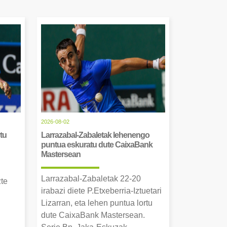
2026-08-02
tu
Larrazabal-Zabaletak lehenengo
puntua eskuratu dute CaixaBank
Mastersean
Larrazabal-Zabaletak 22-20
zte
irabazi diete P.Etxeberria-Iztuetari
Lizarran, eta lehen puntua lortu
dute CaixaBank Mastersean.