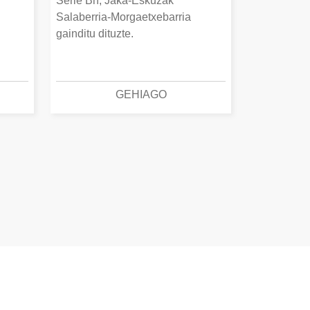
Serie Bn, Jaka-Eskuzak
Salaberria-Morgaetxebarria
gainditu dituzte.
GEHIAGO