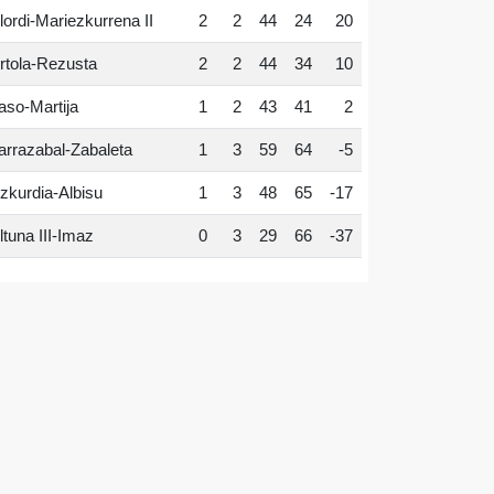
lordi-Mariezkurrena II
2
2
44
24
20
rtola-Rezusta
2
2
44
34
10
aso-Martija
1
2
43
41
2
arrazabal-Zabaleta
1
3
59
64
-5
zkurdia-Albisu
1
3
48
65
-17
ltuna III-Imaz
0
3
29
66
-37