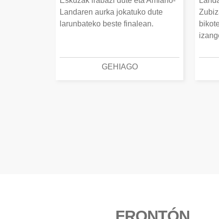
Eskuzak irabazi dute eta Amiano-
Landa
Landaren aurka jokatuko dute
Zubiz
larunbateko beste finalean.
bikot
izang
GEHIAGO
FRONTÓN