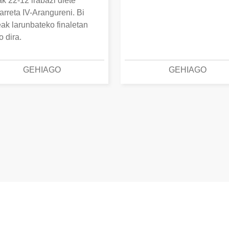
k 22-12 irabazi diete
arreta IV-Arangureni. Bi
eak larunbateko finaletan
o dira.
GEHIAGO
GEHIAGO