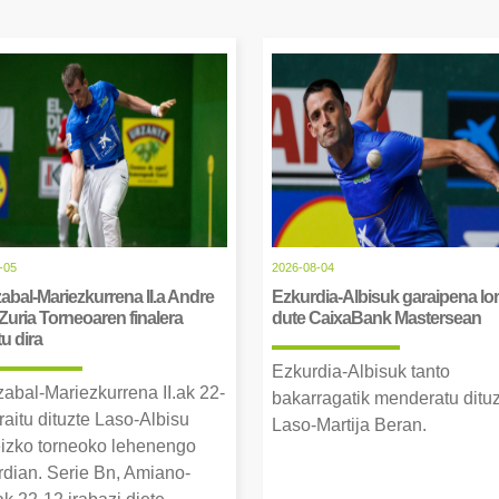
-05
2026-08-04
abal-Mariezkurrena II.a Andre
Ezkurdia-Albisuk garaipena lor
Zuria Torneoaren finalera
dute CaixaBank Mastersean
tu dira
Ezkurdia-Albisuk tanto
zabal-Mariezkurrena II.ak 22-
bakarragatik menderatu ditu
raitu dituzte Laso-Albisu
Laso-Martija Beran.
izko torneoko lehenengo
erdian. Serie Bn, Amiano-