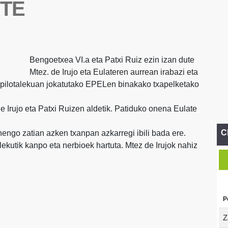
TE
Bengoetxea VI.a eta Patxi Ruiz ezin izan dute
Mtez. de Irujo eta Eulateren aurrean irabazi eta
 pilotalekuan jokatutako EPELen binakako txapelketako
e Irujo eta Patxi Ruizen aldetik. Patiduko onena Eulate
C
engo zatian azken txanpan azkarregi ibili bada ere.
lekutik kanpo eta nerbioek hartuta. Mtez de Irujok nahiz
P
Z