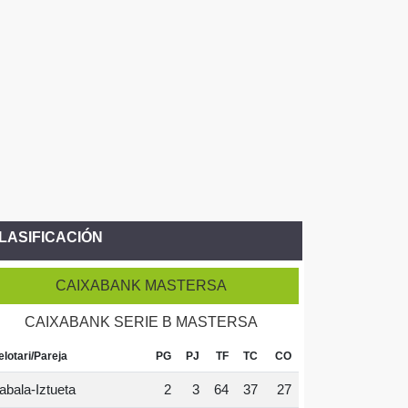
LASIFICACIÓN
CAIXABANK MASTERSA
CAIXABANK SERIE B MASTERSA
elotari/Pareja
PG
PJ
TF
TC
CO
abala-Iztueta
2
3
64
37
27