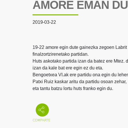
AMORE EMAN DU
2019-03-22
19-22 amore egin dute gainezka zegoen Labrit
finalzortzirenetako partidan.
Huts askotako partida izan da batez ere Mtez. d
izan da kale bat ere egin ez du eta.
Bengoetxea VI.ak ere partidu ona egin du lehen
Patxi Ruiz kaskar aritu da partidu osoan zehar, 
eta tantu batzu lortu huts franko egin du.