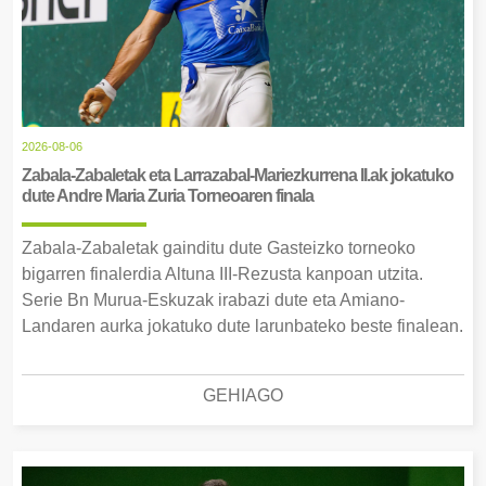
2026-08-06
Zabala-Zabaletak eta Larrazabal-Mariezkurrena II.ak jokatuko
dute Andre Maria Zuria Torneoaren finala
Zabala-Zabaletak gainditu dute Gasteizko torneoko
bigarren finalerdia Altuna III-Rezusta kanpoan utzita.
Serie Bn Murua-Eskuzak irabazi dute eta Amiano-
Landaren aurka jokatuko dute larunbateko beste finalean.
GEHIAGO