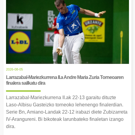
2026-08-05
Larrazabal-Mariezkurrena II.a Andre Maria Zuria Torneoaren
finalera sailkatu dira
Larrazabal-Mariezkurrena II.ak 22-13 garaitu dituzte
Laso-Albisu Gasteizko torneoko lehenengo finalerdian.
Serie Bn, Amiano-Landak 22-12 irabazi diete Zubizarreta
IV-Arangureni. Bi bikoteak larunbateko finaletan izango
dira.