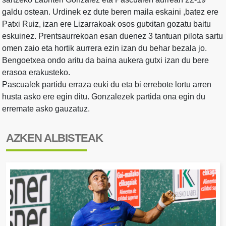
galdu ostean. Urdinek ez dute beren maila eskaini ,batez ere
Patxi Ruiz, izan ere Lizarrakoak osos gutxitan gozatu baitu
eskuinez. Prentsaurrekoan esan duenez 3 tantuan pilota sartu
omen zaio eta hortik aurrera ezin izan du behar bezala jo.
Bengoetxea ondo aritu da baina aukera gutxi izan du bere
erasoa erakusteko.
Pascualek partidu erraza euki du eta bi errebote lortu arren
husta asko ere egin ditu. Gonzalezek partida ona egin du
erremate asko gauzatuz.
AZKEN ALBISTEAK