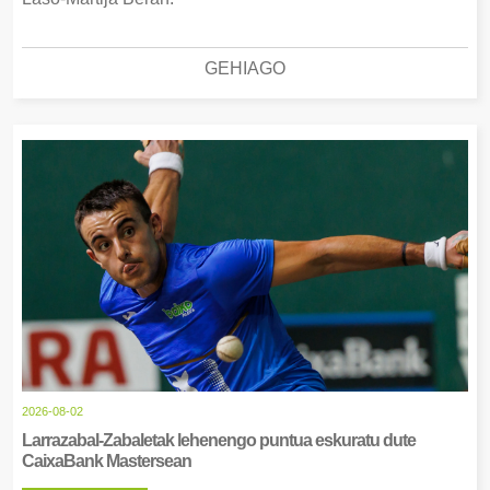
GEHIAGO
2026-08-02
Larrazabal-Zabaletak lehenengo puntua eskuratu dute
CaixaBank Mastersean