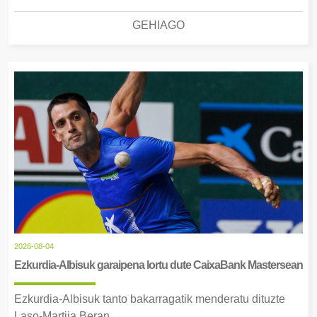
GEHIAGO
2026-08-04
Ezkurdia-Albisuk garaipena lortu dute CaixaBank Mastersean
Ezkurdia-Albisuk tanto bakarragatik menderatu dituzte
Laso-Martija Beran.