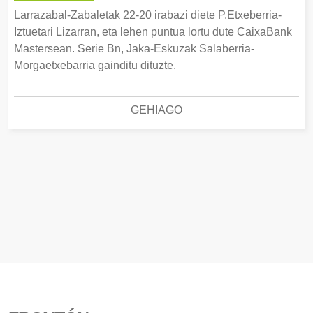
Larrazabal-Zabaletak 22-20 irabazi diete P.Etxeberria-
Iztuetari Lizarran, eta lehen puntua lortu dute CaixaBank
Mastersean. Serie Bn, Jaka-Eskuzak Salaberria-
Morgaetxebarria gainditu dituzte.
GEHIAGO