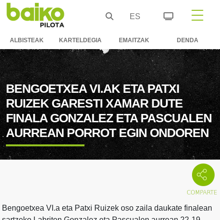
ES
ALBISTEAK
KARTELDEGIA
EMAITZAK
DENDA
BENGOETXEA VI.AK ETA PATXI
RUIZEK GARESTI XAMAR DUTE
FINALA GONZALEZ ETA PASCUALEN
AURREAN PORROT EGIN ONDOREN
Bengoetxea VI.a eta Patxi Ruizek oso zaila daukate finalean
sartzeko Labriten Gonzalez eta Pascualen aurrean 22-19