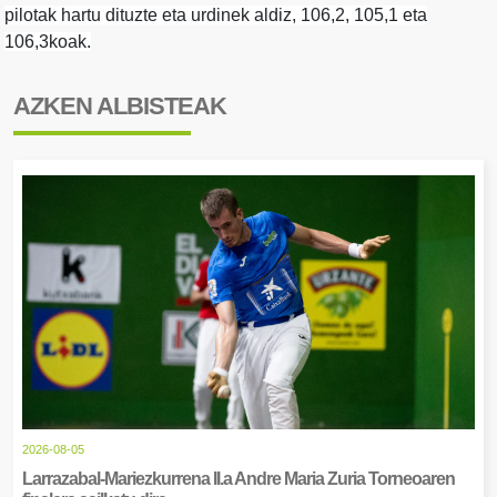
pilotak hartu dituzte eta urdinek aldiz,
106,2, 105,1 eta
106,3koak.
AZKEN ALBISTEAK
2026-08-05
Larrazabal-Mariezkurrena II.a Andre Maria Zuria Torneoaren