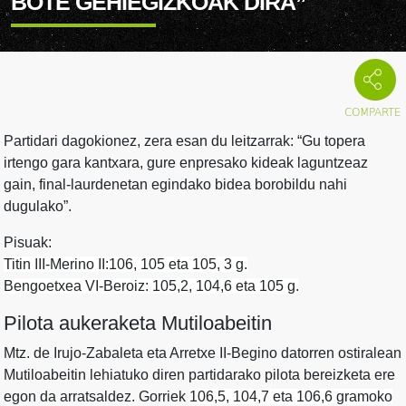
BOTE GEHIEGIZKOAK DIRA”
Partidari dagokionez, zera esan du leitzarrak: “Gu topera
irtengo gara kantxara, gure enpresako kideak laguntzeaz
gain, final-laurdenetan egindako bidea borobildu nahi
dugulako”.
Pisuak:
Titin III-Merino II:106, 105 eta 105, 3 g.
Bengoetxea VI-Beroiz:
105,2, 104,6 eta 105 g.
Pilota aukeraketa Mutiloabeitin
Mtz. de Irujo-Zabaleta eta Arretxe II-Begino datorren ostiralean
Mutiloabeitin lehiatuko diren partidarako pilota bereizketa ere
egon da arratsaldez. Gorriek
106,5, 104,7 eta 106,6 gramoko