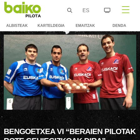
ES
ALBISTEAK
KARTELDEGIA
EMAITZAK
DENDA
BENGOETXEA VI “BERAIEN PILOTAK