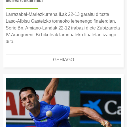
finalera sailkatu dira
Larrazabal-Mariezkurrena II.ak 22-13 garaitu dituzte
Laso-Albisu Gasteizko torneoko lehenengo finalerdian.
Serie Bn, Amiano-Landak 22-12 irabazi diete Zubizarreta
IV-Arangureni. Bi bikoteak larunbateko finaletan izango
dira.
GEHIAGO