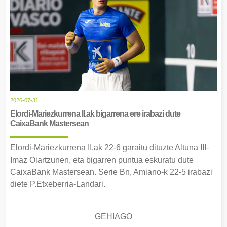
2026-07-31
Elordi-Mariezkurrena II.ak bigarrena ere irabazi dute
CaixaBank Mastersean
Elordi-Mariezkurrena II.ak 22-6 garaitu dituzte Altuna III-
Imaz Oiartzunen, eta bigarren puntua eskuratu dute
CaixaBank Mastersean. Serie Bn, Amiano-k 22-5 irabazi
diete P.Etxeberria-Landari.
GEHIAGO