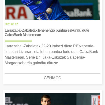
2026-08-02
Larrazabal-Zabaletak lehenengo puntua eskuratu dute
CaixaBank Mastersean
Larrazabal-Zabaletak 22-20 irabazi diete P.Etxeberria-
Iztuetari Lizarran, eta lehen puntua lortu dute CaixaBank
Mastersean. Serie Bn, Jaka-Eskuzak Salaberria-
Morgaetxebarria gainditu dituzte.
GEHIAGO