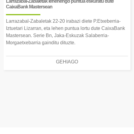
Larrazabal-Zabaletak lehenengo puntua eskuratu dute
CaixaBank Mastersean
Larrazabal-Zabaletak 22-20 irabazi diete P.Etxeberria-
Iztuetari Lizarran, eta lehen puntua lortu dute CaixaBank
Mastersean. Serie Bn, Jaka-Eskuzak Salaberria-
Morgaetxebarria gainditu dituzte.
GEHIAGO