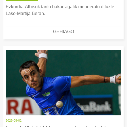
Ezkurdia-Albisuk tanto bakarragatik menderatu dituzte
Laso-Martija Beran.
GEHIAGO
2026-08-02