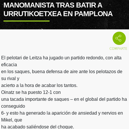
MANOMANISTA TRAS BATIR A
URRUTIKOETXEA EN PAMPLONA
El pelotari de Leitza ha jugado un partido redondo, con alta
eficacia
en los saques, buena defensa de aire ante los pelotazos de
su rival y
acierto a la hora de acabar los tantos.
Oinatz se ha puesto 12-1 con
una tacada importante de saques – en el global del partido ha
conseguido
6- y esto ha generado la aparición de ansiedad y nervios en
Mikel, que
ha acabado saliéndose del choque.