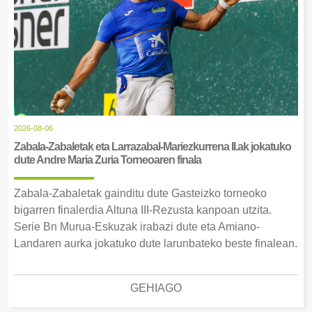
2026-08-06
Zabala-Zabaletak eta Larrazabal-Mariezkurrena II.ak jokatuko
dute Andre Maria Zuria Torneoaren finala
Zabala-Zabaletak gainditu dute Gasteizko torneoko
bigarren finalerdia Altuna III-Rezusta kanpoan utzita.
Serie Bn Murua-Eskuzak irabazi dute eta Amiano-
Landaren aurka jokatuko dute larunbateko beste finalean.
GEHIAGO