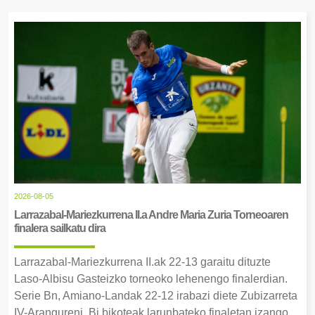
2026-08-05
Larrazabal-Mariezkurrena II.a Andre Maria Zuria Torneoaren
finalera sailkatu dira
Larrazabal-Mariezkurrena II.ak 22-13 garaitu dituzte
Laso-Albisu Gasteizko torneoko lehenengo finalerdian.
Serie Bn, Amiano-Landak 22-12 irabazi diete Zubizarreta
IV-Arangureni. Bi bikoteak larunbateko finaletan izango