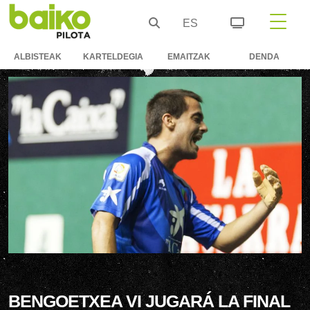
ES
ALBISTEAK
KARTELDEGIA
EMAITZAK
DENDA
BENGOETXEA VI JUGARÁ LA FINAL