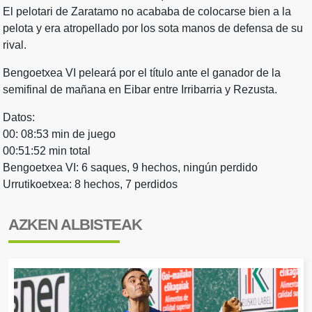
El pelotari de Zaratamo no acababa de colocarse bien a la
pelota y era atropellado por los sota manos de defensa de su
rival.
Bengoetxea VI peleará por el título ante el ganador de la
semifinal de mañana en Eibar entre Irribarria y Rezusta.
Datos:
00: 08:53 min de juego
00:51:52 min total
Bengoetxea VI: 6 saques, 9 hechos, ningún perdido
Urrutikoetxea: 8 hechos, 7 perdidos
AZKEN ALBISTEAK