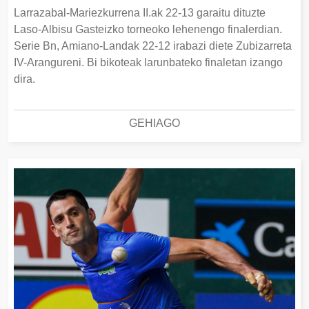
Larrazabal-Mariezkurrena II.ak 22-13 garaitu dituzte
Laso-Albisu Gasteizko torneoko lehenengo finalerdian.
Serie Bn, Amiano-Landak 22-12 irabazi diete Zubizarreta
IV-Arangureni. Bi bikoteak larunbateko finaletan izango
dira.
GEHIAGO