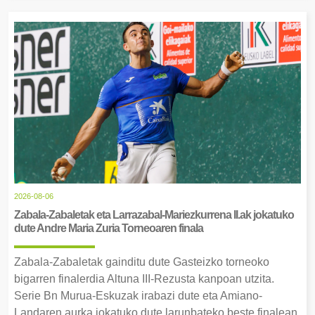
2026-08-06
Zabala-Zabaletak eta Larrazabal-Mariezkurrena II.ak jokatuko
dute Andre Maria Zuria Torneoaren finala
Zabala-Zabaletak gainditu dute Gasteizko torneoko
bigarren finalerdia Altuna III-Rezusta kanpoan utzita.
Serie Bn Murua-Eskuzak irabazi dute eta Amiano-
Landaren aurka jokatuko dute larunbateko beste finalean.