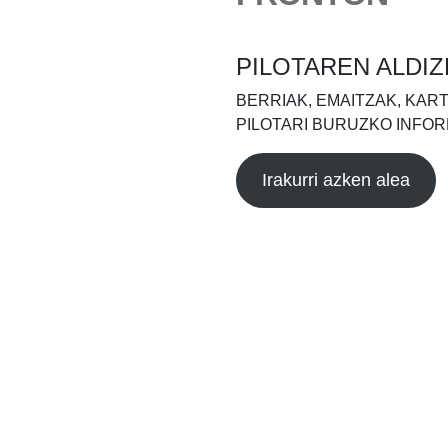
PILOTAREN ALDIZ
BERRIAK, EMAITZAK, KAR
PILOTARI BURUZKO INFOR
Irakurri azken alea